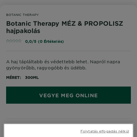
BOTANIC THERAPY
Botanic Therapy MÉZ & PROPOLISZ
hajpakolás
0,0/5 (0 Értékelés)
A haj tápláltabb és védettebb lehet. Napról napra
gyönyörűbb, ragyogóbb és üdébb.
MÉRET
300ML
VEGYE MEG ONLINE
Termék Információ
Folytatás elfogadás nélkül