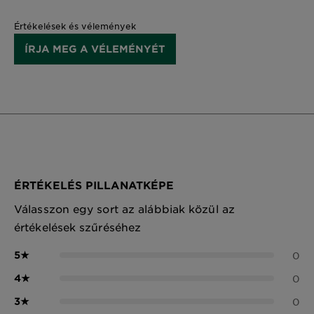
Értékelések és vélemények
ÍRJA MEG A VÉLEMÉNYÉT
ÉRTÉKELÉS PILLANATKÉPE
Válasszon egy sort az alábbiak közül az
értékelések szűréséhez
5
★
0
4
★
0
3
★
0