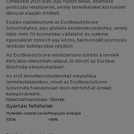
Címkézést 2021-ban, egy házon belüli, átlátható
pontozási rendszerrel, amely termékeinket környezeti
lábnyuk alapján értékeli.
Ezután csatlakoztunk az EcoBeautyScore
Szövetséghez, egy globális kezdeményezéshez, amely
több mint 70 kozmetikai vállalatot és szakmai
egyesületet tömörít egy közös, harmonizált pontozási
rendszer kidolgozása céljából.
Az EcoBeautyScore módszertana szintén a termék
életciklus-elemzésén alapul, és követi az Európai
Bizottság iránymutatásait.
Az első termékpontszámokat megtalálja
termékoldalainkon, mivel az EcoBeautyScore
Szövetség fokozatosan teszi elérhetővé azokat
kategóriánként.
FENNTARTHATÓSÁGI TÉNYEK
Gyártási feltételek
Hulladék-visszanyerés
Megújuló energia
100%
>99%