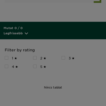
Mutat 0 / 0
Legfrissebb
Filter by rating
1 ★
2 ★
3 ★
4 ★
5 ★
Nincs találat
300ml