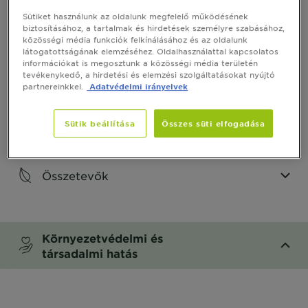
CLOSE SUBPANEL
Sütiket használunk az oldalunk megfelelő működésének
biztosításához, a tartalmak és hirdetések személyre szabásához,
közösségi média funkciók felkínálásához és az oldalunk
Hogyan használd
látogatottságának elemzéséhez. Oldalhasználattal kapcsolatos
információkat is megosztunk a közösségi média területén
CLOSE SUBPANEL
tevékenykedő, a hirdetési és elemzési szolgáltatásokat nyújtó
partnereinkkel.
Adatvédelmi irányelvek
Termékbiztonság
Sütik beállítása
Összes süti elfogadása
CLOSE SUBPANEL
Összetevők
CLOSE SUBPANEL
Környezetvédelmi és
társadalmi hatás
CLOSE SUBPANEL