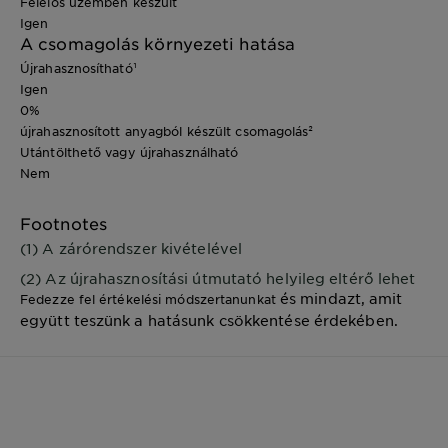
Felelős üzemben készült
Igen
A csomagolás környezeti hatása
Újrahasznosítható¹
Igen
0%
újrahasznosított anyagból készült csomagolás²
Utántölthető vagy újrahasználható
Nem
Footnotes
(1) A zárórendszer kivételével
(2) Az újrahasznosítási útmutató helyileg eltérő lehet
és mindazt, amit
Fedezze fel értékelési módszertanunkat
együtt teszünk a hatásunk csökkentése érdekében.