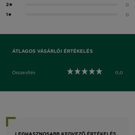
2
★
0
1
★
0
ÁTLAGOS VÁSÁRLÓI ÉRTÉKELÉS
Összesítés
0,0
0,0 out of 5 stars
LEGHASZNOSABB KEDVEZŐ ÉRTÉKELÉS