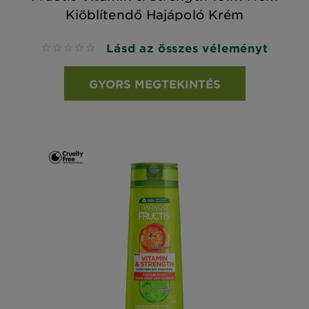
Kiöblítendő Hajápoló Krém
Lásd az összes véleményt
No reviews
GYORS MEGTEKINTÉS