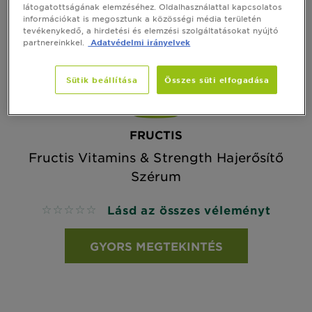
látogatottságának elemzéséhez. Oldalhasználattal kapcsolatos
információkat is megosztunk a közösségi média területén
tevékenykedő, a hirdetési és elemzési szolgáltatásokat nyújtó
partnereinkkel.
Adatvédelmi irányelvek
Sütik beállítása
Összes süti elfogadása
FRUCTIS
Fructis Vitamins & Strength Hajerősítő
Szérum
Lásd az összes véleményt
No reviews
GYORS MEGTEKINTÉS