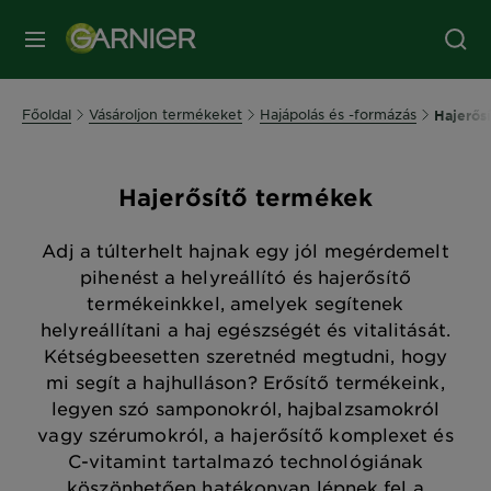
MENÜ
Főoldal
Vásároljon termékeket
Hajápolás és -formázás
Hajerős
Hajerősítő termékek
Adj a túlterhelt hajnak egy jól megérdemelt
pihenést a helyreállító és hajerősítő
termékeinkkel, amelyek segítenek
helyreállítani a haj egészségét és vitalitását.
Kétségbeesetten szeretnéd megtudni, hogy
mi segít a hajhulláson? Erősítő termékeink,
legyen szó samponokról, hajbalzsamokról
vagy szérumokról, a hajerősítő komplexet és
C-vitamint tartalmazó technológiának
köszönhetően hatékonyan lépnek fel a