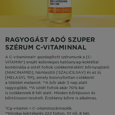
RAGYOGÁST ADÓ SZUPER
SZÉRUM C-VITAMINNAL
A C-vitaminnal+ gazdagított szérumunk a [C-
VITAMIN*] erejét különleges hatóanyag-koktéllal
kombinálja a sötét foltok csökkentéséért: bőrnyugtató
[NIACINAMID], hámlasztó [SZALICILSAV] és az új
[MELASYL TM], amely bizonyítottan csökkenti
a többlet melanint. **A bőr akár 3 nap alatt
ragyogóbb. **A sötét foltok akár 70%-kal
is csökkennek 8 hét alatt. Minden bőrtípuson és
bőrtónuson tesztelt. Érzékeny bőrre is alkalmas.
*Cg-vitamin = C-vitaminszármazék.
**Klinikai kiértékelés 222 folton, 111 nő, 8 hét.