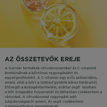
AZ ÖSSZETEVŐK EREJE
A Garnier termékek citruskivonatokat és C-vitamint
kombinálnak a bőrtónus ragyogásáért és
egységesítéséért. A C-vitamin egy erős antioxidáns,
amely védi a bőrt a szabad gyökök káros hatásaitól.
Elősegíti a kollagéntermelést, ezáltal segít lassítani
a bőr öregedési folyamatát és láthatóan csökkenteni a
ráncokat. A citruskivonat ragyogást adó
tulajdonságairól ismert, és segít csökkenteni
a pigmentfoltok megjelenését.