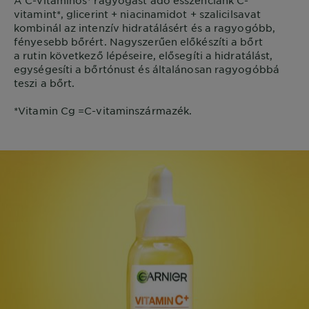
A C-vitaminos* ragyogást adó esszenciánk C-
vitamint*, glicerint + niacinamidot + szalicilsavat
kombinál az intenzív hidratálásért és a ragyogóbb,
fényesebb bőrért. Nagyszerűen előkészíti a bőrt
a rutin következő lépéseire, elősegíti a hidratálást,
egységesíti a bőrtónust és általánosan ragyogóbbá
teszi a bőrt.
*Vitamin Cg =C-vitaminszármazék.