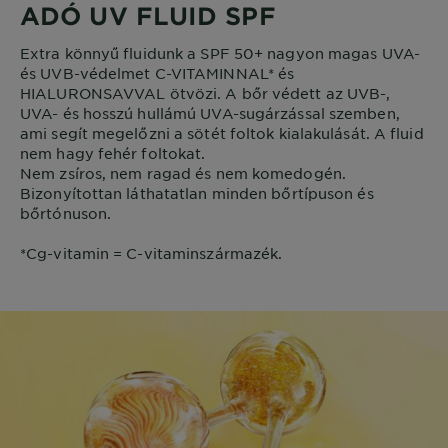
ADÓ UV FLUID SPF
Extra könnyű fluidunk a SPF 50+ nagyon magas UVA-
és UVB-védelmet C-VITAMINNAL* és
HIALURONSAVVAL ötvözi. A bőr védett az UVB-,
UVA- és hosszú hullámú UVA-sugárzással szemben,
ami segít megelőzni a sötét foltok kialakulását. A fluid
nem hagy fehér foltokat.
Nem zsíros, nem ragad és nem komedogén.
Bizonyítottan láthatatlan minden bőrtípuson és
bőrtónuson.
*Cg-vitamin = C-vitaminszármazék.