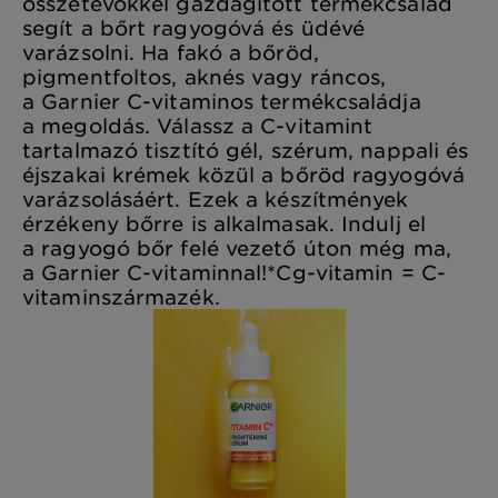
összetevőkkel gazdagított termékcsalád
segít a bőrt ragyogóvá és üdévé
varázsolni. Ha fakó a bőröd,
pigmentfoltos, aknés vagy ráncos,
a Garnier C-vitaminos termékcsaládja
a megoldás. Válassz a C-vitamint
tartalmazó tisztító gél, szérum, nappali és
éjszakai krémek közül a bőröd ragyogóvá
varázsolásáért. Ezek a készítmények
érzékeny bőrre is alkalmasak. Indulj el
a ragyogó bőr felé vezető úton még ma,
a Garnier C-vitaminnal!*Cg-vitamin = C-
vitaminszármazék.