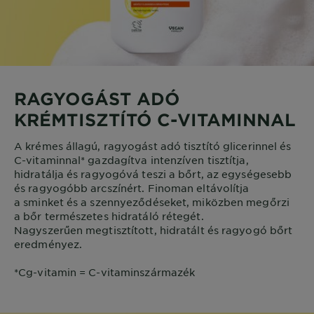
RAGYOGÁST ADÓ
KRÉMTISZTÍTÓ C-VITAMINNAL
A krémes állagú, ragyogást adó tisztító glicerinnel és
C-vitaminnal* gazdagítva intenzíven tisztítja,
hidratálja és ragyogóvá teszi a bőrt, az egységesebb
és ragyogóbb arcszínért. Finoman eltávolítja
a sminket és a szennyeződéseket, miközben megőrzi
a bőr természetes hidratáló rétegét.
Nagyszerűen megtisztított, hidratált és ragyogó bőrt
eredményez.
*Cg-vitamin = C-vitaminszármazék