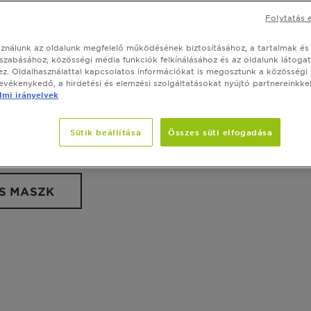
Folytatás 
sználunk az oldalunk megfelelő működésének biztosításához, a tartalmak és
szabásához, közösségi média funkciók felkínálásához és az oldalunk látoga
z. Oldalhasználattal kapcsolatos információkat is megosztunk a közösségi
tevékenykedő, a hirdetési és elemzési szolgáltatásokat nyújtó partnereinkkel
mi irányelvek
LMASZKOK
 a bőrtípusának megfelelő, természetes kivonatokat 
Sütik beállítása
Összes süti elfogadása
okat.
S MASZK