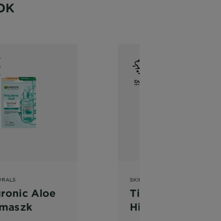
OK
URALS
SKIN NATURALS
ronic Aloe
Tisztító És
lmaszk
Hidratáló Textil
Maszk