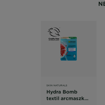
N
SKIN NATURALS
Hydra Bomb
textil arcmaszk
gránátalmával