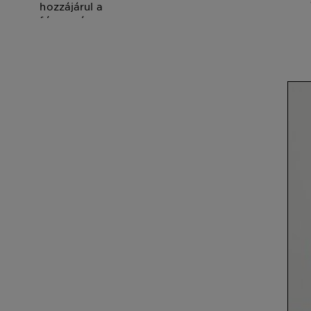
hozzájárul a
fényesség
fokozásához.