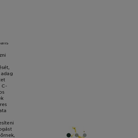
tamin
őteljes
dáns
zni
sét,
 adag
tet
. C-
os
ek
res
ata
síteni
ogást
bőrnek,
SLIDE 1
SLIDE 2
SLIDE 3