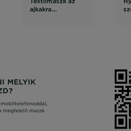
Textilmaszk az
H
ajkakra
sz
cseresznyekivonattal
te
kó
I MELYIK
ZD?
mobiltelefonoddal,
a megfelelő maszk