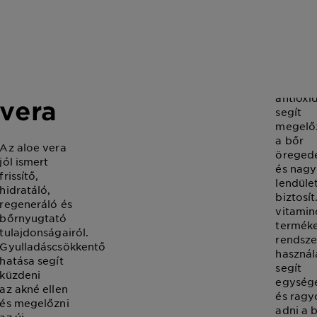
C-
vi
Aloe
Ez az er
antioxi
vera
segít
megelő
a bőr
Az aloe vera
öregedé
jól ismert
és nagy
frissítő,
lendüle
hidratáló,
biztosít
regeneráló és
vitamin
bőrnyugtató
termék
tulajdonságairól.
rendsze
Gyulladáscsökkentő
használ
hatása segít
segít
küzdeni
egysége
az akné ellen
és ragy
és megelőzni
adni a 