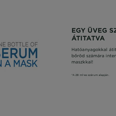
EGY ÜVEG 
ÁTITATVA
Hatóanyagokkal átit
bőröd számára inten
maszkkal!
*A 28 ml-es szérum alapján.