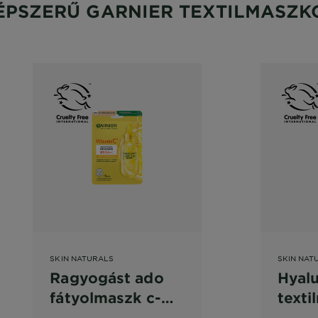
ÉPSZERŰ GARNIER TEXTILMASZK
SKIN NATURALS
SKIN NAT
Ragyogást ado
Hyalu
fátyolmaszk c-
texti
vitaminnal