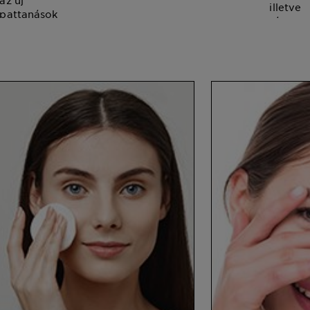
az új
illetve
pattanások
támoga
kialakulását.
a kolla
A bőr
feszese
rugalm
lesz.