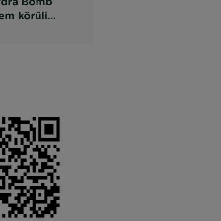
ydra Bomb
em körüli
xtilmaszk
kuszvízzel