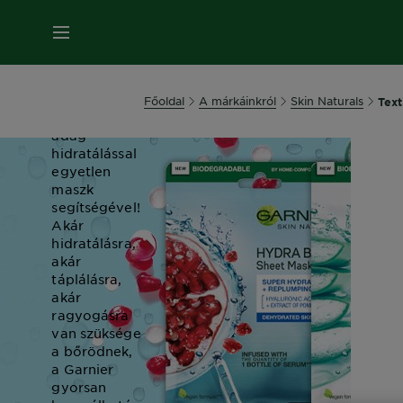
MENÜ
TEXTILMASZKOK
Kényeztesd
Főoldal
A márkáinkról
Skin Naturals
Text
magad extra
adag
hidratálással
egyetlen
maszk
segítségével!
Akár
hidratálásra,
akár
táplálásra,
akár
ragyogásra
van szüksége
a bőrödnek,
a Garnier
gyorsan