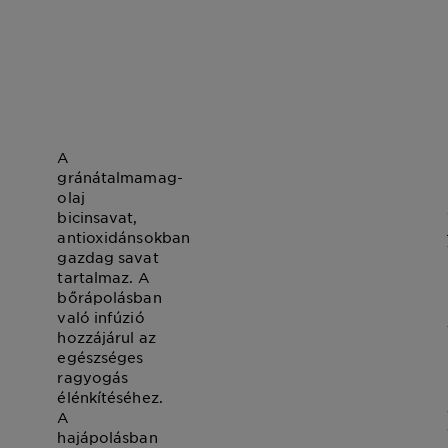
Gránátalma
A
gránátalmamag-
olaj
bicinsavat,
antioxidánsokban
gazdag savat
tartalmaz. A
bőrápolásban
való infúzió
hozzájárul az
egészséges
ragyogás
élénkítéséhez.
A
hajápolásban