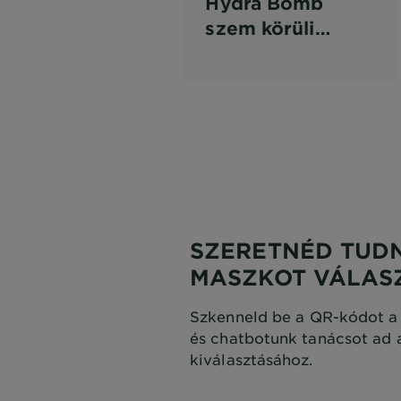
Hydra Bomb
szem körüli
textilmaszk
narancslé
kivonattal
SZERETNÉD TUDN
MASZKOT VÁLAS
Szkenneld be a QR-kódot a 
és chatbotunk tanácsot ad 
kiválasztásához.