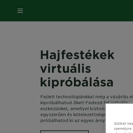
MENÜ
Hajfestékek
virtuális
kipróbálása
Fejlett technológiánkkal még a vásárlás e
kipróbálhatod őket! Fedezd fel virtuális
eszközünket, amellyel biztonságosan,
egyszerűen és kötelezettségek nélkül
próbálhatod ki az egyes árnyalatokat.
Sütiket ha
személyre 