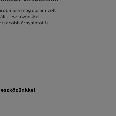
ipróbálása még sosem volt
uális eszközünkkel
tsz több árnyalatot is.
s eszközünkkel