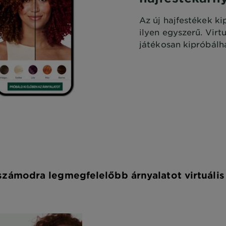
Az új hajfestékek k
ilyen egyszerű. Virt
játékosan kipróbálha
számodra legmegfelelőbb árnyalatot virtuáli