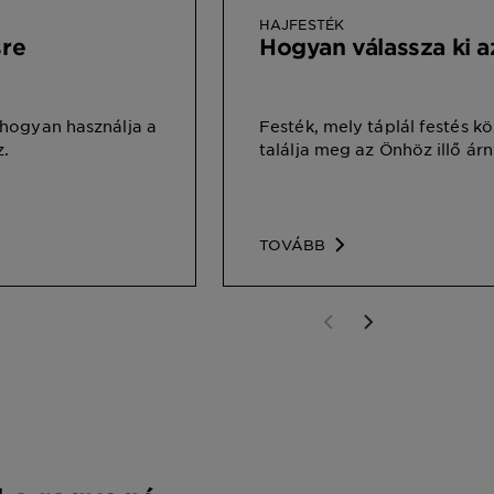
HAJFESTÉK
sre
Hogyan válassza ki a
 hogyan használja a
Festék, mely táplál festés k
.
találja meg az Önhöz illő árn
TOVÁBB