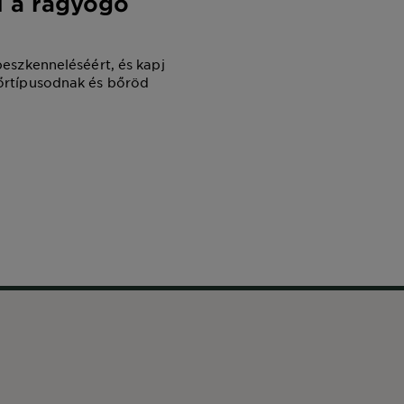
el a ragyogó
beszkenneléséért, és kapj
bőrtípusodnak és bőröd