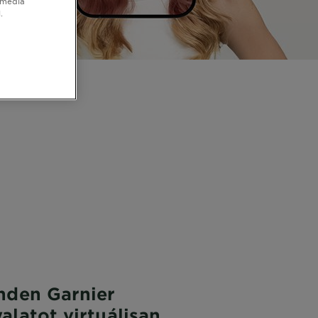
 média
.
inden Garnier
alatot virtuálisan