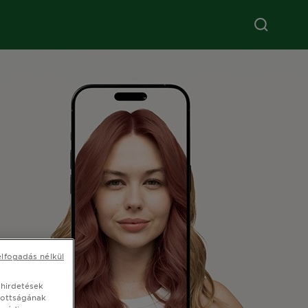
elfogadás nélkül
 hirdetések
tottságának