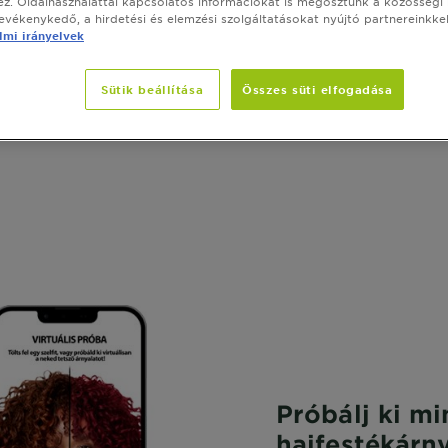
z. Oldalhasználattal kapcsolatos információkat is megosztunk a közösségi
tevékenykedő, a hirdetési és elemzési szolgáltatásokat nyújtó partnereinkkel
mi irányelvek
Sütik beállítása
Összes süti elfogadása
Próbálj ki m
hajfestékárny