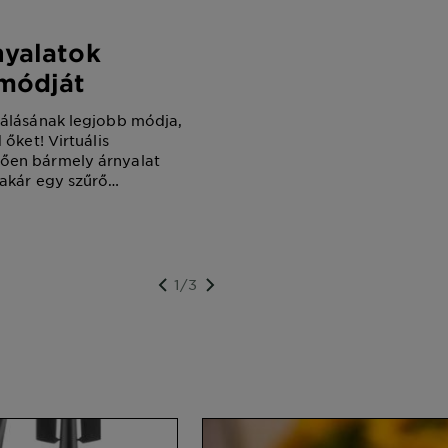
nyalatok
módját
bálásának legjobb módja,
 őket! Virtuális
ően bármely árnyalat
 akár egy szűrő
aszd ki, hogy a telefonod
amerával élőben
 vagy inkább egy szelfit
yik módszer remekül
1/3