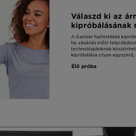
Válaszd ki az ár
kipróbálásának 
A Garnier hajfestékek kipró
ha vásárlás előtt felpróbálod
technológiánknak köszönhet
kipróbálása olyan egyszerű,
használata. A kezdéshez vál
Élő próba
kamerájával vagy egy webk
szeretnéd-e kipróbálni őket,
szeretnél feltölteni. Mindeg
működik!