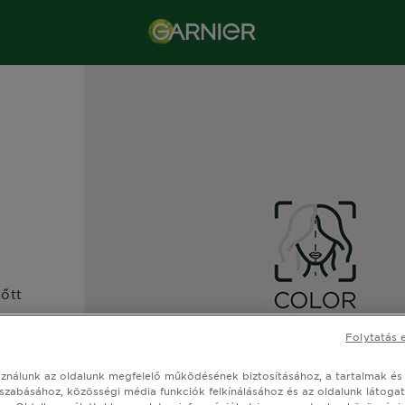
lőtt
Folytatás 
sználunk az oldalunk megfelelő működésének biztosításához, a tartalmak és
szabásához, közösségi média funkciók felkínálásához és az oldalunk látoga