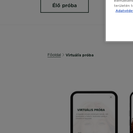
elemzéséhe
Élő próba
területén 
Adatvédel
Főoldal
Virtuális próba