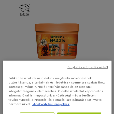
Folytatás elfogadás nélkül
HAIR FOOD
Sütiket használunk az oldalunk megfelelő működésének
biztosításához, a tartalmak és hirdetések személyre szabásához,
Fructis Hair Food Papaya hajpakolás
közösségi média funkciók felkínálásához és az oldalunk
látogatottságának elemzéséhez. Oldalhasználattal kapcsolatos
információkat is megosztunk a közösségi média területén
Lásd az összes véleményt
No reviews
tevékenykedő, a hirdetési és elemzési szolgáltatásokat nyújtó
partnereinkkel.
Adatvédelmi irányelvek
GYORS MEGTEKINTÉS