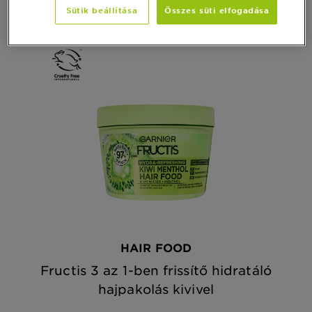
Sütik beállítása
Összes süti elfogadása
HAIR FOOD
Fructis 3 az 1-ben frissítő hidratáló
hajpakolás kivivel