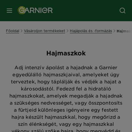
MENÜ
Főoldal
Vásároljon termékeket
Hajápolás és -formázás
Hajmas
Hajmaszkok
Adj intenzív ápolást a hajadnak a Garnier
egyedülálló hajmaszkjaival, amelyeket úgy
terveztek, hogy táplálják és védjék a hajat a
károsodástól. Fedezd fel a hidratáló
hajmaszkokat, amelyek megadják a hajadnak
a szükséges nedvességet, vagy összpontosíts
a fürtjeid különleges igényeire egy festett
hajra készült hajmaszkkal, hogy megőrizd a
szín élénkségét, vagy egy hajmaszkkal
vékony szálú szőke hajra, hogy megvédd és