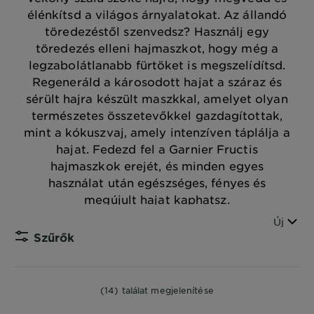
élénkítsd a világos árnyalatokat. Az állandó
töredezéstől szenvedsz? Használj egy
töredezés elleni hajmaszkot, hogy még a
legzabolátlanabb fürtöket is megszelídítsd.
Regeneráld a károsodott hajat a száraz és
sérült hajra készült maszkkal, amelyet olyan
természetes összetevőkkel gazdagítottak,
mint a kókuszvaj, amely intenzíven táplálja a
hajat. Fedezd fel a Garnier Fructis
hajmaszkok erejét, és minden egyes
használat után egészséges, fényes és
megújult hajat kaphatsz.
Sorren
Új
Szűrők
CLOS
(14) találat megjelenítése