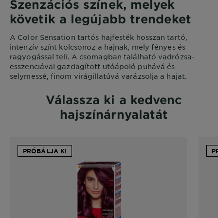
Szenzációs színek, melyek
követik a legújabb trendeket
A Color Sensation tartós hajfesték hosszan tartó,
intenzív színt kölcsönöz a hajnak, mely fényes és
ragyogással teli. A csomagban található vadrózsa-
esszenciával gazdagított utóápoló puhává és
selymessé, finom virágillatúvá varázsolja a hajat.
Válassza ki a kedvenc
hajszínárnyalatát
PRÓBÁLJA KI
P