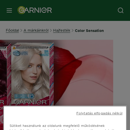
MENÜ
Főoldal
A márkáinkról
Hajfesték
Color Sensation
Folytatás elfogadás nélkül
Sütiket használunk az oldalunk megfelelő működésének