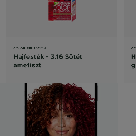
COLOR SENSATION
CO
Hajfesték - 3.16 Sötét
H
ametiszt
g