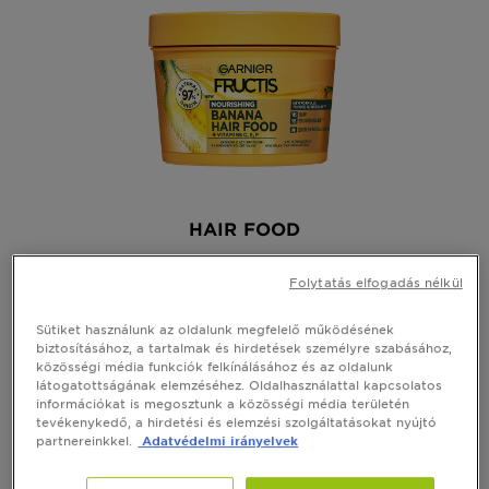
HAIR FOOD
Fructis Hair Food Banana tápláló
Folytatás elfogadás nélkül
hajpakolás száraz hajra
Sütiket használunk az oldalunk megfelelő működésének
Lásd az összes véleményt
5 out of 5 stars based on reviews
biztosításához, a tartalmak és hirdetések személyre szabásához,
közösségi média funkciók felkínálásához és az oldalunk
látogatottságának elemzéséhez. Oldalhasználattal kapcsolatos
GYORS MEGTEKINTÉS
információkat is megosztunk a közösségi média területén
tevékenykedő, a hirdetési és elemzési szolgáltatásokat nyújtó
partnereinkkel.
Adatvédelmi irányelvek