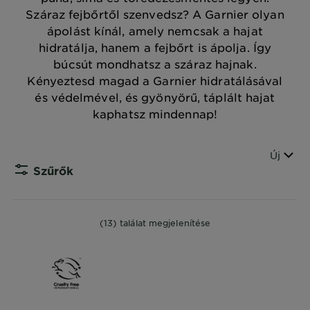
Száraz fejbőrtől szenvedsz? A Garnier olyan
ápolást kínál, amely nemcsak a hajat
hidratálja, hanem a fejbőrt is ápolja. Így
búcsút mondhatsz a száraz hajnak.
Kényeztesd magad a Garnier hidratálásával
és védelmével, és gyönyörű, táplált hajat
kaphatsz mindennap!
Sorren
Új
Szűrők
CLOS
(13) találat megjelenítése