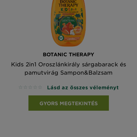
BOTANIC THERAPY
Kids 2in1 Oroszlánkirály sárgabarack és
pamutvirág Sampon&Balzsam
Lásd az összes véleményt
No reviews
GYORS MEGTEKINTÉS