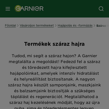
MENÜ
Főoldal
Vásároljon termékeket
Hajápolás és -formázás
Száraz h
Termékek száraz hajra
Tudod, mi segít a száraz hajon? A Garnier
megtalálta a megoldást! Fedezd fel a száraz
és töredezett hajra kifejlesztett
hajápolóinkat, amelyek intenzív hidratálást
és helyreállítást biztosítanak. A nagyon
száraz hajra készült samponjaink, maszkjaink
és balzsamjaink biztosítják a szükséges
táplálást és regenerációt. Megtalálhatod a
száraz haj kezelésének módját, hogy az újra
puha, sima és töredezésmentes legyen.