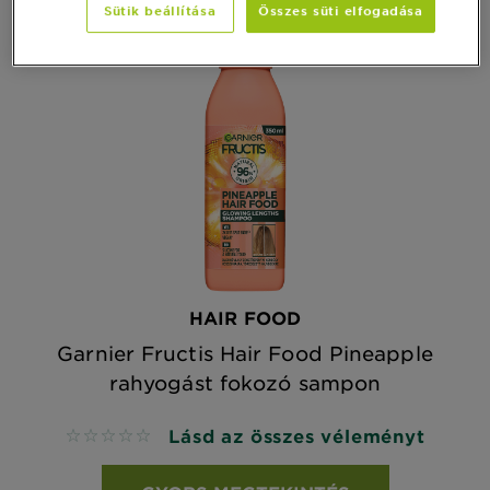
Sütik beállítása
Összes süti elfogadása
HAIR FOOD
Garnier Fructis Hair Food Pineapple
rahyogást fokozó sampon
Lásd az összes véleményt
No reviews