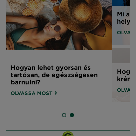
Mi az
helye
OLVAS
Hogyan lehet gyorsan és
Hogya
tartósan, de egészségesen
krém 
barnulni?
OLVAS
OLVASSA MOST
SLIDE 1
SLIDE 2