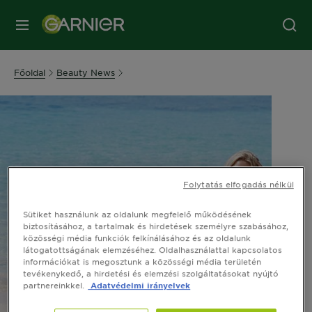
MENÜ
Főoldal
Beauty News
Folytatás elfogadás nélkül
Sütiket használunk az oldalunk megfelelő működésének
biztosításához, a tartalmak és hirdetések személyre szabásához,
közösségi média funkciók felkínálásához és az oldalunk
látogatottságának elemzéséhez. Oldalhasználattal kapcsolatos
információkat is megosztunk a közösségi média területén
tevékenykedő, a hirdetési és elemzési szolgáltatásokat nyújtó
partnereinkkel.
Adatvédelmi irányelvek