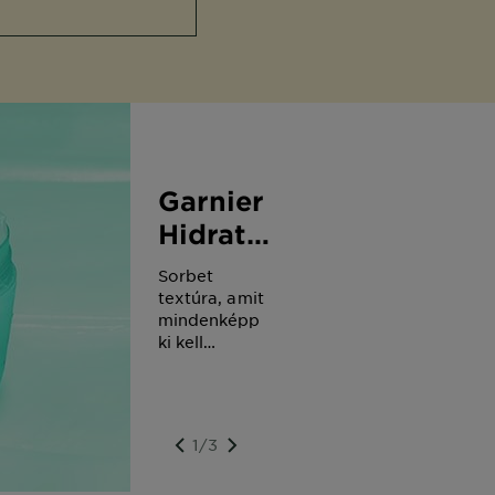
Garnier
Hidratáló
Sorbet
Sorbet
krém
textúra, amit
mindenképp
Hyaluron
ki kell
próbálnod!
Egész nap
mattít és
csökkenti a
1/3
bőrhibákat.
Aknéra