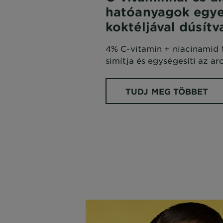
hatóanyagok egye
koktéljával dúsítv
4% C-vitamin + niacinamid t
simítja és egységesíti az ar
TUDJ MEG TÖBBET