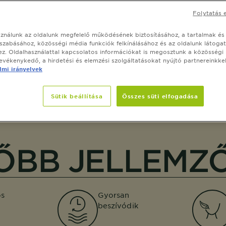
Folytatás 
a
sználunk az oldalunk megfelelő működésének biztosításához, a tartalmak és
szabásához, közösségi média funkciók felkínálásához és az oldalunk látoga
z. Oldalhasználattal kapcsolatos információkat is megosztunk a közösségi
tevékenykedő, a hirdetési és elemzési szolgáltatásokat nyújtó partnereinkkel
mi irányelvek
Sütik beállítása
Összes süti elfogadása
ŐBB JELLEMZ
os
Gyorsan
beszívódik