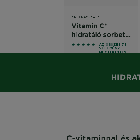
SKIN NATURALS
Vitamin C*
hidratáló sorbet
krém
5 out of 5 stars based on r
AZ ÖSSZES 75
VÉLEMÉNY
MEGTEKINTÉSE
HIDRA
C-vitaminnal és ak