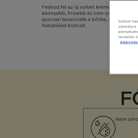
Fedezd fel az új sorbet krémet! Hatszor
könnyebb, frissebb és nem zsíros textúráj
gyorsan beszívódik a bőrbe, és 48 órás
Sütiket ha
hidratálást biztosít.
személyre 
elemzéséhe
területén 
Adatvédel
F
Nem zsír