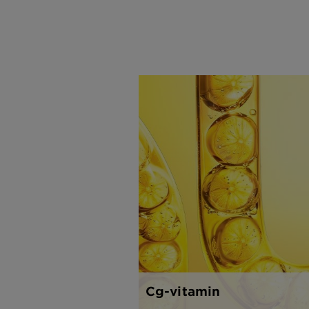
4%
niacinamiddal
és C-
vitaminnal
élénkíti az
arcbőrt.
Cg-vitamin