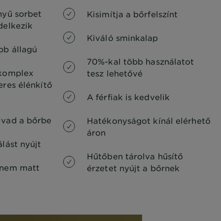
nyű sorbet
Kisimítja a bőrfelszínt
delkezik
Kiváló sminkalap
bb állagú
70%-kal több használatot
 komplex
tesz lehetővé
eres élénkítő
A férfiak is kedvelik
lvad a bőrbe
Hatékonyságot kínál elérhető
áron
álást nyújt
Hűtőben tárolva hűsítő
anem matt
érzetet nyújt a bőrnek