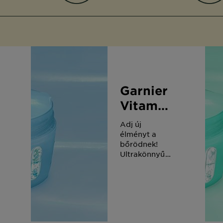
Garnier
Vitamin
HYALURONATE
Adj új
ó
sorbet
élményt a
bőrödnek!
krém
Ultrakönnyű,
4%
niacinamid +
hialuronsav
tartalmú
formula, ami
azonnal