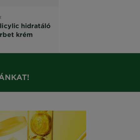
E
licylic hidratáló
rbet krém
ÁNKAT!