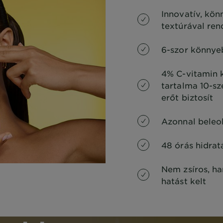
Innovatív, kön
textúrával ren
6-szor könnye
4% C-vitamin
tartalma 10-sz
erőt biztosít
Azonnal beleo
48 órás hidrat
Nem zsíros, h
hatást kelt