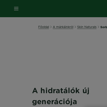
MENÜ
Főoldal
A márkáinkról
Skin Naturals
Sor
A hidratálók új
generációja