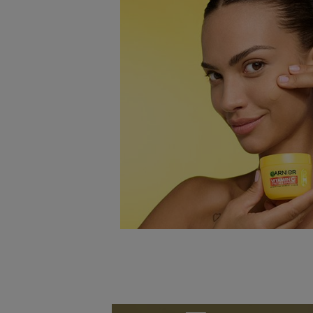
Tapasztald meg a hidratálók új generációját