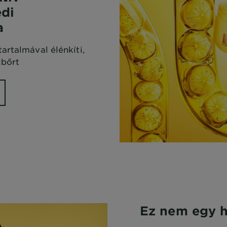
di
a
artalmával élénkíti,
cbőrt
Ez nem egy 