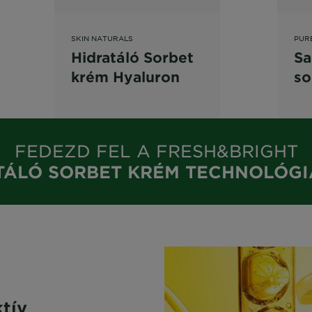
SKIN NATURALS
PUR
Hidratáló Sorbet
Sa
krém Hyaluron
so
eviews
FEDEZD FEL A FRESH&BRIGHT
TÁLÓ SORBET KRÉM TECHNOLÓGI
tív