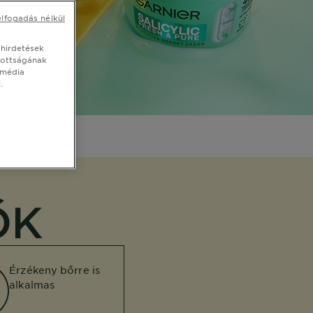
elfogadás nélkül
 hirdetések
tottságának
 média
.
ŐK
Érzékeny bőrre is
alkalmas