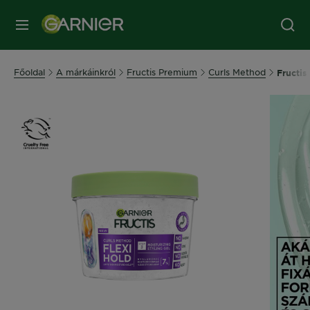
MENÜ
Főoldal
A márkáinkról
Fructis Premium
Curls Method
Fructis