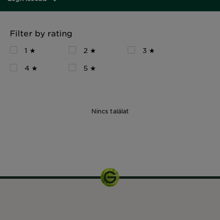
Filter by rating
1 ★
2 ★
3 ★
4 ★
5 ★
Nincs találat
370 ml