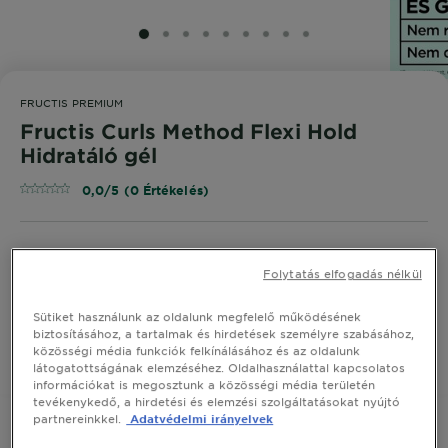
SLIDE 1
SLIDE 2
SLIDE 3
SLIDE 4
SLIDE 5
SLIDE 6
SLIDE 7
SLIDE 8
SLIDE 9
FRUCTIS PREMIUM
Fructis Curls Method Flexi Hold
Hidratáló gél
0,0/5 (0 Értékelés)
Garnier Fructis Curls Method Hidratáló gél, minden
Folytatás elfogadás nélkül
típusú hullámos és göndör hajra.
MÉRET
370 ML
Sütiket használunk az oldalunk megfelelő működésének
biztosításához, a tartalmak és hirdetések személyre szabásához,
közösségi média funkciók felkínálásához és az oldalunk
VEGYE MEG ONLINE
látogatottságának elemzéséhez. Oldalhasználattal kapcsolatos
információkat is megosztunk a közösségi média területén
tevékenykedő, a hirdetési és elemzési szolgáltatásokat nyújtó
partnereinkkel.
Adatvédelmi irányelvek