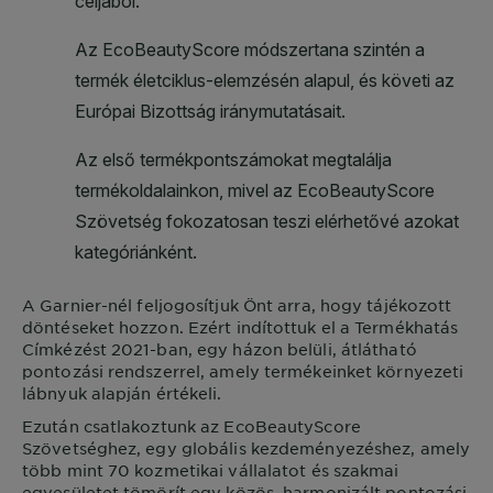
A
Garnier
-nél feljogosítjuk Önt arra, hogy tájékozott
döntéseket hozzon. Ezért indítottuk el a Termékhatás
Címkézést 2021-ban, egy házon belüli, átlátható
pontozási rendszerrel, amely termékeinket környezeti
lábnyuk alapján értékeli.
Ezután csatlakoztunk az EcoBeautyScore
Szövetséghez, egy globális kezdeményezéshez, amely
több mint 70 kozmetikai vállalatot és szakmai
egyesületet tömörít egy közös, harmonizált pontozási