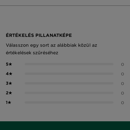
ÉRTÉKELÉS PILLANATKÉPE
Válasszon egy sort az alábbiak közül az
értékelések szűréséhez
5
★
0
4
★
0
3
★
0
2
★
0
1
★
0