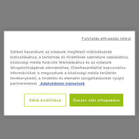
Folytatás elfogadás nélkül
Sütiket használunk az oldalunk megfelelő működésének
biztosításához, a tartalmak és hirdetések személyre szabásához,
közösségi média funkciók felkínálásához és az oldalunk
látogatottságának elemzéséhez. Oldalhasználattal kapcsolatos
információkat is megosztunk a közösségi média területén
tevékenykedő, a hirdetési és elemzési szolgáltatásokat nyújtó
partnereinkkel.
Adatvédelmi irányelvek
Sütik beállítása
Összes süti elfogadása