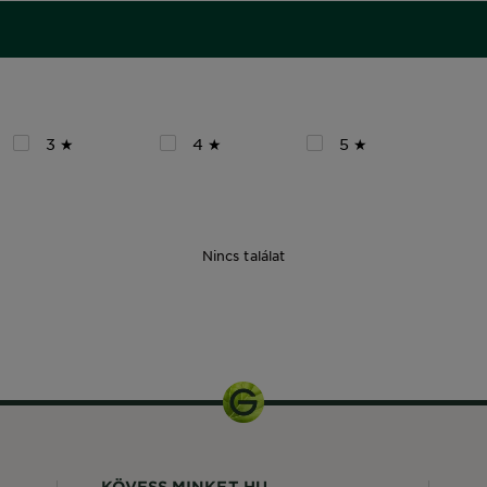
3 ★
4 ★
5 ★
Nincs találat
250 ml
KÖVESS MINKET HU