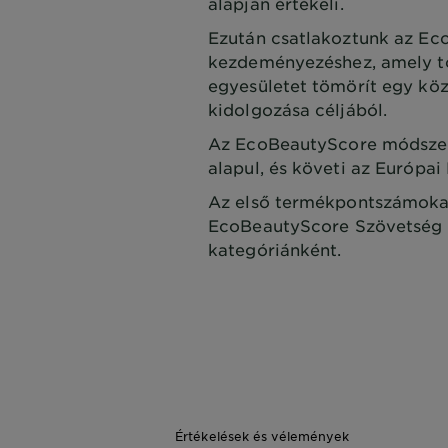
alapján értékeli.
Ezután csatlakoztunk az Ec
kezdeményezéshez, amely tö
egyesületet tömörít egy köz
kidolgozása céljából.
Az EcoBeautyScore módszert
alapul, és követi az Európai
Az első termékpontszámokat
EcoBeautyScore Szövetség f
kategóriánként.
Értékelések és vélemények