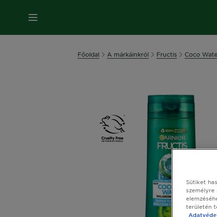
MENÜ
Főoldal
A márkáinkról
Fructis
Coco Wate
Sütiket ha
személyre 
elemzéséhe
területén 
Adatvédel