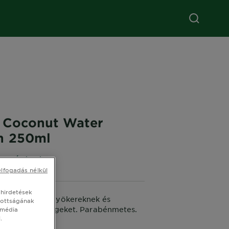
s Coconut Water
n 250ml
5 (0 Értékelés)
elfogadás nélkül
 hirdetések
sút az olajos gyökereknek és
tottságának
hidratált hajvégeket. Parabénmetes.
 média
.
0 ml
400 ml