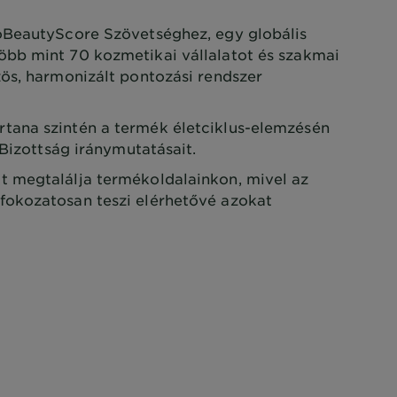
oBeautyScore Szövetséghez, egy globális
bb mint 70 kozmetikai vállalatot és szakmai
ös, harmonizált pontozási rendszer
ana szintén a termék életciklus-elemzésén
 Bizottság iránymutatásait.
 megtalálja termékoldalainkon, mivel az
okozatosan teszi elérhetővé azokat