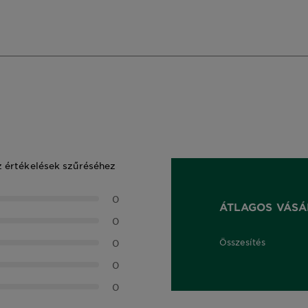
z értékelések szűréséhez
0
ÁTLAGOS VÁSÁ
0
0
Összesítés
0,0 out of 5 stars
0
0