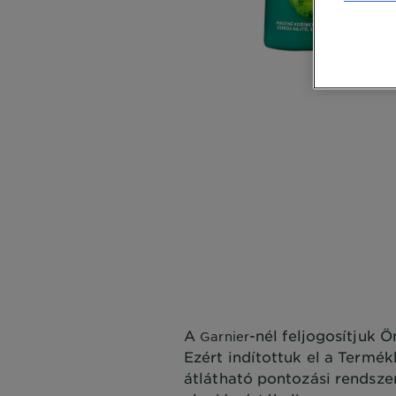
CLOSE SUBPANEL
CLOSE SUBPANEL
CLOSE SUBPANEL
CLOSE SUBPANEL
CLOSE SUBPANEL
A
-nél feljogosítjuk 
Garnier
Ezért indítottuk el a Termé
átlátható pontozási rendsze