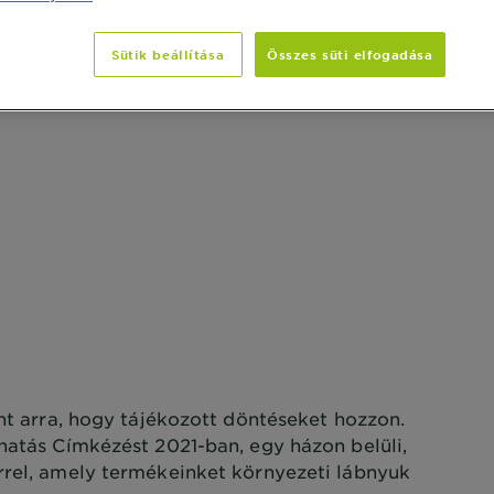
Sütik beállítása
Összes süti elfogadása
V
Önt arra, hogy tájékozott döntéseket hozzon.
khatás Címkézést 2021-ban, egy házon belüli,
rrel, amely termékeinket környezeti lábnyuk