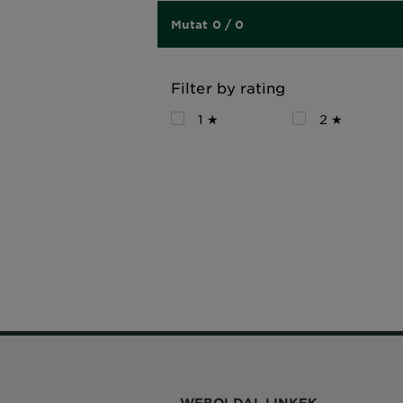
Mutat 0 / 0
Filter by rating
1 ★
2 ★
WEBOLDAL LINKEK