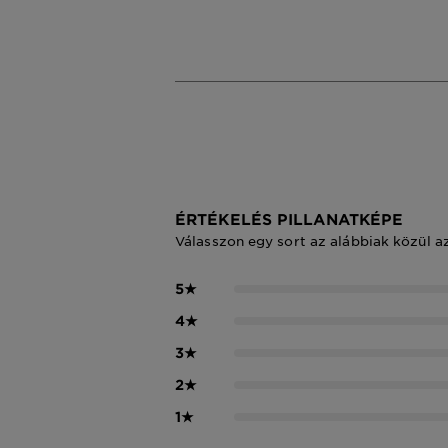
ÉRTÉKELÉS PILLANATKÉPE
Válasszon egy sort az alábbiak közül a
5
★
4
★
3
★
2
★
1
★