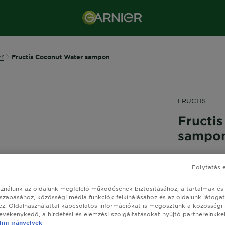
r
Fructis Coconut Water sampon
FRUCTIS
Fructi
sampo
0,0/
Folytatás 
sználunk az oldalunk megfelelő működésének biztosításához, a tartalmak és
Mondjon búc
szabásához, közösségi média funkciók felkínálásához és az oldalunk látoga
üdvözölje a 
z. Oldalhasználattal kapcsolatos információkat is megosztunk a közösségi
tevékenykedő, a hirdetési és elemzési szolgáltatásokat nyújtó partnereinkkel
MÉRET
mi irányelvek
25