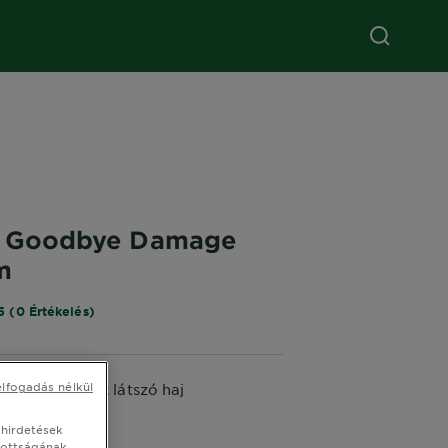
s Goodbye Damage
m
5 (0 Értékelés)
elfogadás nélkül
és ragyogónak látszó haj
 ML
 hirdetések
tottságának