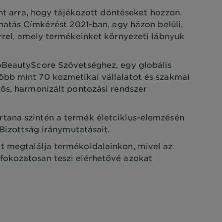
Önt arra, hogy tájékozott döntéseket hozzon.
khatás Címkézést 2021-ban, egy házon belüli,
rrel, amely termékeinket környezeti lábnyuk
oBeautyScore Szövetséghez, egy globális
bb mint 70 kozmetikai vállalatot és szakmai
ös, harmonizált pontozási rendszer
ana szintén a termék életciklus-elemzésén
 Bizottság iránymutatásait.
 megtalálja termékoldalainkon, mivel az
okozatosan teszi elérhetővé azokat