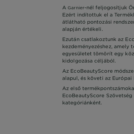
A
-nél feljogosítjuk 
Garnier
Ezért indítottuk el a Termé
átlátható pontozási rendsze
alapján értékeli.
Ezután csatlakoztunk az Ec
kezdeményezéshez, amely tö
egyesületet tömörít egy köz
kidolgozása céljából.
Az EcoBeautyScore módszert
alapul, és követi az Európai
Az első termékpontszámokat
EcoBeautyScore Szövetség f
kategóriánként.