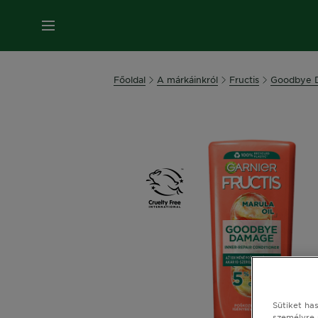
MENÜ
Főoldal
A márkáinkról
Fructis
Goodbye 
Sütiket ha
személyre 