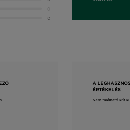
0,0 out of 5 stars
0
0
EZŐ
A LEGHASZNOS
ÉRTÉKELÉS
s
Nem található kritik