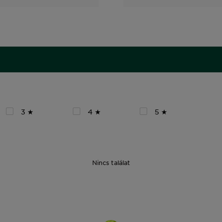
3 ★
4 ★
5 ★
Nincs találat
200 ml