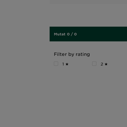
Mutat 0 / 0
Filter by rating
1 ★
2 ★