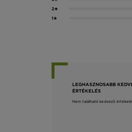
2
★
1
★
LEGHASZNOSABB KEDV
ÉRTÉKELÉS
Nem található kedvező értékelé