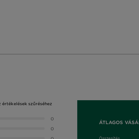
z értékelések szűréséhez
0
ÁTLAGOS VÁSÁ
0
0
Összesítés