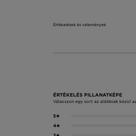
Értékelések és vélemények
ÉRTÉKELÉS PILLANATKÉPE
Válasszon egy sort az alábbiak közül a
5
★
4
★
3
★