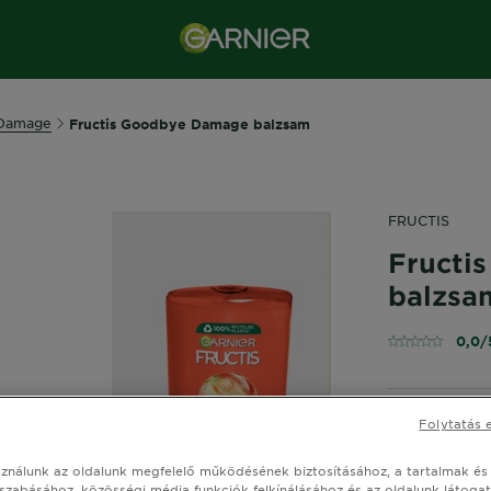
Damage
Fructis Goodbye Damage balzsam
FRUCTIS
Fructi
balzsa
0,0/
Folytatás 
Selymesnek 
MÉRET
200
sználunk az oldalunk megfelelő működésének biztosításához, a tartalmak és
szabásához, közösségi média funkciók felkínálásához és az oldalunk látoga