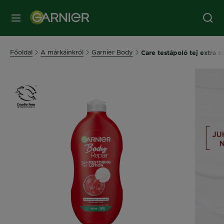
MENÜ
Főoldal
A márkáinkról
Garnier Body
Care testápoló tej extra s