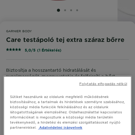
SLIDE 1
SLIDE 2
SLIDE 3
SLIDE 4
GARNIER BODY
Care testápoló tej extra száraz bőrre
5,0/5 (1 Értékelés)
Biztosítja a hosszantartó hidratálását és
rugalmasságát, megnyugtatja és felfrissíti a bőrt,
intenzíven táplál és lágyít.
Folytatás elfogadás nélkül
MÉRET
400 ML
Sütiket használunk az oldalunk megfelelő működésének
biztosításához, a tartalmak és hirdetések személyre szabásához,
közösségi média funkciók felkínálásához és az oldalunk
VEGYE MEG ONLINE
látogatottságának elemzéséhez. Oldalhasználattal kapcsolatos
információkat is megosztunk a közösségi média területén
tevékenykedő, a hirdetési és elemzési szolgáltatásokat nyújtó
partnereinkkel.
Adatvédelmi irányelvek