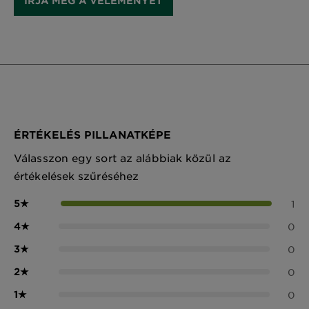
ÍRJA MEG A VÉLEMÉNYÉT
ÉRTÉKELÉS PILLANATKÉPE
Válasszon egy sort az alábbiak közül az
értékelések szűréséhez
5
★
1
4
★
0
3
★
0
2
★
0
1
★
0