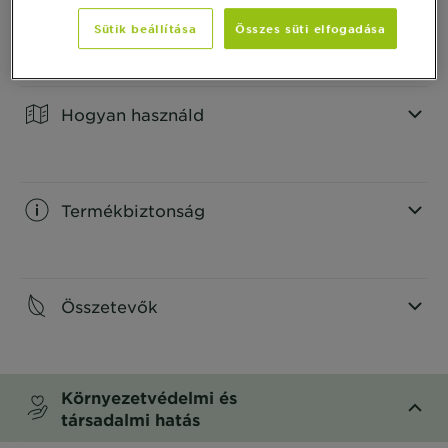
Termék Információ
Sütik beállítása
Összes süti elfogadása
CLOSE SUBPANEL
Hogyan használd
CLOSE SUBPANEL
Termékbiztonság
CLOSE SUBPANEL
Összetevők
CLOSE SUBPANEL
Környezetvédelmi és
társadalmi hatás