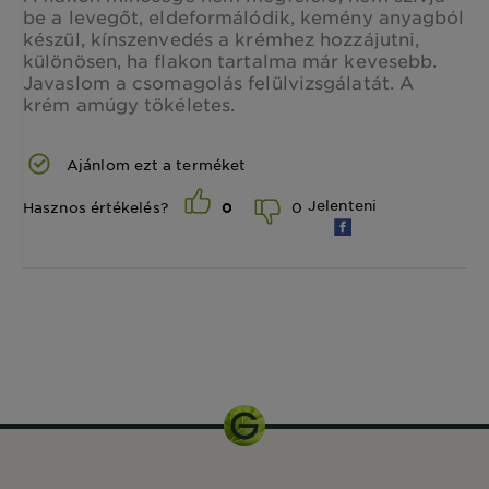
be a levegőt, eldeformálódik, kemény anyagból
készül, kínszenvedés a krémhez hozzájutni,
különösen, ha flakon tartalma már kevesebb.
Javaslom a csomagolás felülvizsgálatát. A
krém amúgy tökéletes.
Ajánlom ezt a terméket
Jelenteni
0
Hasznos értékelés?
0
400 ml