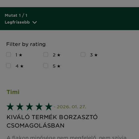
Mutat 1 / 1
Legfrissebb
Filter by rating
1 ★
2 ★
3 ★
4 ★
5 ★
Timi
- 2026. 01. 27.
KIVÁLÓ TERMÉK BORZASZTÓ
CSOMAGOLÁSBAN
A flakon minősége nem megfelelő, nem szívja