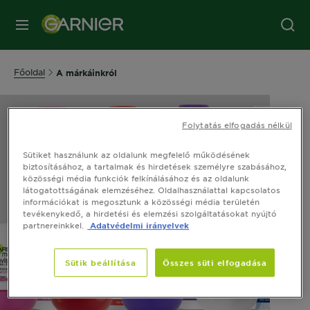
MENÜ
Főoldal
A márkáinkról
Folytatás elfogadás nélkül
Sütiket használunk az oldalunk megfelelő működésének
biztosításához, a tartalmak és hirdetések személyre szabásához,
közösségi média funkciók felkínálásához és az oldalunk
látogatottságának elemzéséhez. Oldalhasználattal kapcsolatos
információkat is megosztunk a közösségi média területén
tevékenykedő, a hirdetési és elemzési szolgáltatásokat nyújtó
partnereinkkel.
Adatvédelmi irányelvek
Sütik beállítása
Összes süti elfogadása