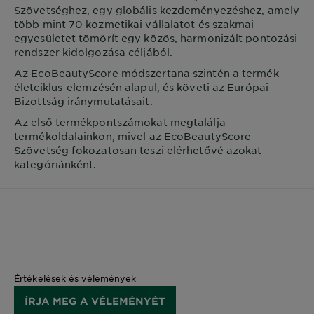
Szövetséghez, egy globális kezdeményezéshez, amely
több mint 70 kozmetikai vállalatot és szakmai
egyesületet tömörít egy közös, harmonizált pontozási
rendszer kidolgozása céljából.
Az EcoBeautyScore módszertana szintén a termék
életciklus-elemzésén alapul, és követi az Európai
Bizottság iránymutatásait.
Az első termékpontszámokat megtalálja
termékoldalainkon, mivel az EcoBeautyScore
Szövetség fokozatosan teszi elérhetővé azokat
kategóriánként.
Értékelések és vélemények
ÍRJA MEG A VÉLEMÉNYÉT