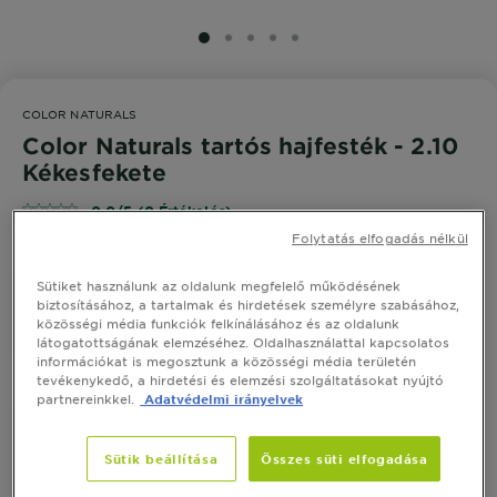
SLIDE 1
SLIDE 2
SLIDE 3
SLIDE 4
SLIDE 5
COLOR NATURALS
Color Naturals tartós hajfesték - 2.10
Kékesfekete
0,0/5 (0 Értékelés)
Folytatás elfogadás nélkül
Sütiket használunk az oldalunk megfelelő működésének
biztosításához, a tartalmak és hirdetések személyre szabásához,
PRÓBÁLJA KI
közösségi média funkciók felkínálásához és az oldalunk
látogatottságának elemzéséhez. Oldalhasználattal kapcsolatos
információkat is megosztunk a közösségi média területén
tevékenykedő, a hirdetési és elemzési szolgáltatásokat nyújtó
Hasonló Árnyalatok Megtekintése
partnereinkkel.
Adatvédelmi irányelvek
Color Naturals tartós hajfesték -
2.10 Kékesfekete
Sütik beállítása
Összes süti elfogadása