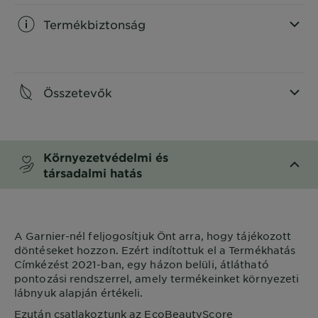
Termékbiztonság
CLOSE SUBPANEL
Összetevők
CLOSE SUBPANEL
Környezetvédelmi és
társadalmi hatás
CLOSE SUBPANEL
A
Garnier
-nél feljogosítjuk Önt arra, hogy tájékozott
döntéseket hozzon. Ezért indítottuk el a Termékhatás
Címkézést 2021-ban, egy házon belüli, átlátható
pontozási rendszerrel, amely termékeinket környezeti
lábnyuk alapján értékeli.
Ezután csatlakoztunk az EcoBeautyScore