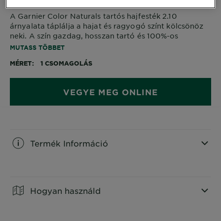
A Garnier Color Naturals tartós hajfesték 2.10
árnyalata táplálja a hajat és ragyogó színt kölcsönöz
neki. A szín gazdag, hosszan tartó és 100%-os
őszhajfedést biztosít.
MUTASS TÖBBET
MÉRET
1 CSOMAGOLÁS
VEGYE MEG ONLINE
Termék Információ
CLOSE SUBPANEL
Hogyan használd
CLOSE SUBPANEL