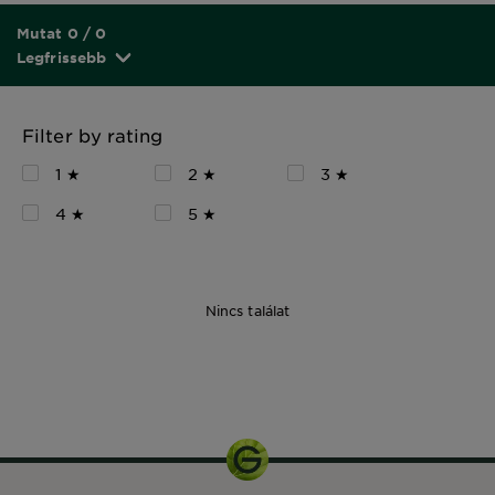
Mutat 0 / 0
Legfrissebb
Filter by rating
1 ★
2 ★
3 ★
4 ★
5 ★
Nincs találat
1
csomagolás