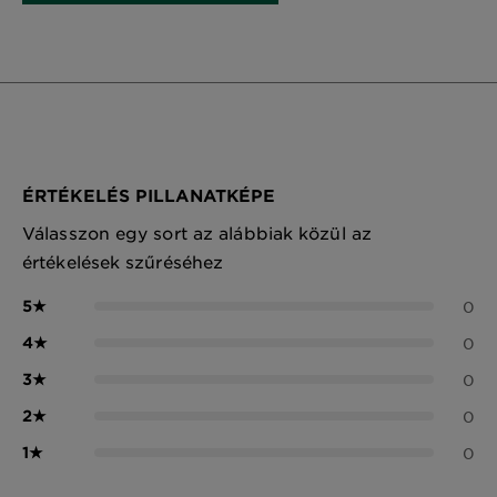
ÉRTÉKELÉS PILLANATKÉPE
Válasszon egy sort az alábbiak közül az
értékelések szűréséhez
5
★
0
4
★
0
3
★
0
2
★
0
1
★
0