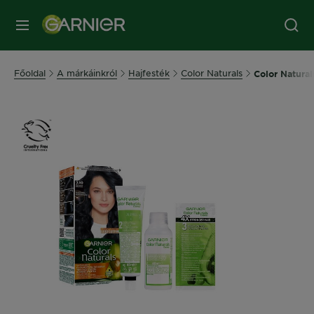
MENÜ
Főoldal
A márkáinkról
Hajfesték
Color Naturals
Color Natural