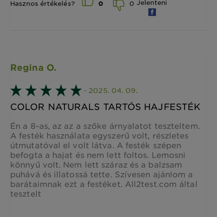
Jelenteni
0
Hasznos értékelés?
0
Regina O.
- 2025. 04. 09.
COLOR NATURALS TARTÓS HAJFESTÉK
Én a 8-as, az az a szőke árnyalatot teszteltem.
A festék használata egyszerű volt, részletes
útmutatóval el volt látva. A festék szépen
befogta a hajat és nem lett foltos. Lemosni
könnyű volt. Nem lett száraz és a balzsam
puhává és illatossá tette. Szívesen ajánlom a
barátaimnak ezt a festéket. All2test.com által
tesztelt