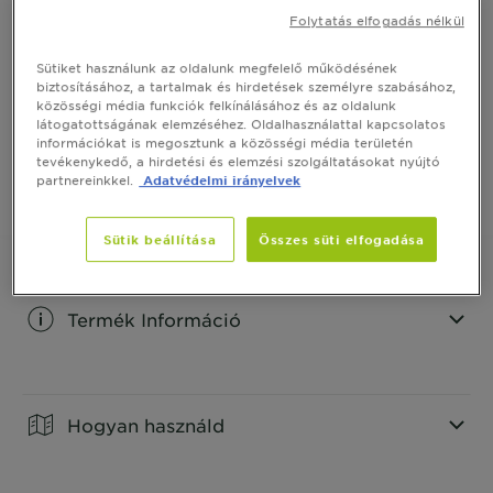
Folytatás elfogadás nélkül
A Garnier Color Naturals tartós hajfesték 8 árnyalata
táplálja a hajat és ragyogó színt kölcsönöz neki. A szín
Sütiket használunk az oldalunk megfelelő működésének
gazdag, hosszan tartó és 100%-os őszhajfedést
biztosításához, a tartalmak és hirdetések személyre szabásához,
biztosít.
MUTASS TÖBBET
közösségi média funkciók felkínálásához és az oldalunk
látogatottságának elemzéséhez. Oldalhasználattal kapcsolatos
MÉRET
1 CSOMAGOLÁS
információkat is megosztunk a közösségi média területén
tevékenykedő, a hirdetési és elemzési szolgáltatásokat nyújtó
partnereinkkel.
Adatvédelmi irányelvek
VEGYE MEG ONLINE
Sütik beállítása
Összes süti elfogadása
Termék Információ
CLOSE SUBPANEL
Hogyan használd
CLOSE SUBPANEL