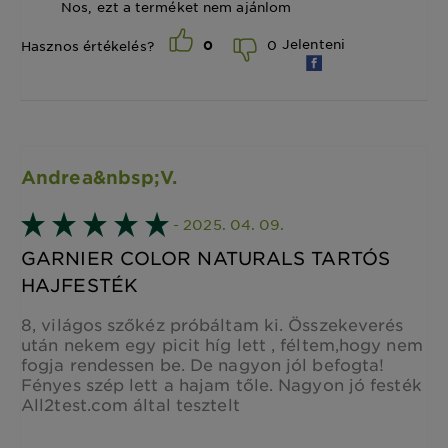
Nos, ezt a terméket nem ajánlom
Jelenteni
0
Hasznos értékelés?
0
Andrea&nbsp;V.
- 2025. 04. 09.
GARNIER COLOR NATURALS TARTÓS
HAJFESTÉK
8, világos szőkéz próbáltam ki. Összekeverés
után nekem egy picit híg lett , féltem,hogy nem
fogja rendessen be. De nagyon jól befogta!
Fényes szép lett a hajam tőle. Nagyon jó festék
All2test.com által tesztelt