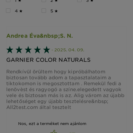
1 ★
2 ★
3 ★
4 ★
5 ★
Andrea Éva&nbsp;S. N.
- 2025. 04. 09.
GARNIER COLOR NATURALS
Rendkívül örültem hogy kipróbálhatom
biztosan tovább adom a tapasztalataim a
tiktokomon is megosztottam . Remekül fedi a
lenövèst és ragyogó a színe.elegedett vagyok
vele és biztosan más is az. Alig várom az újabb
lehetőséget egy újabb tesztelésre&nbsp;
All2test.com által tesztelt
Nos, ezt a terméket nem ajánlom