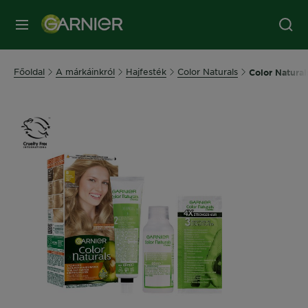
MENÜ
Főoldal
A márkáinkról
Hajfesték
Color Naturals
Color Natural