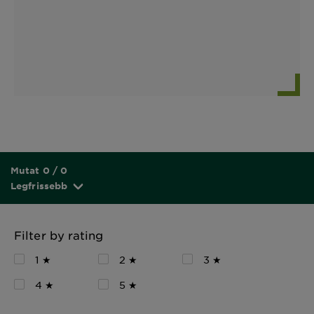
Mutat 0 / 0
Legfrissebb
Filter by rating
1 ★
2 ★
3 ★
4 ★
5 ★