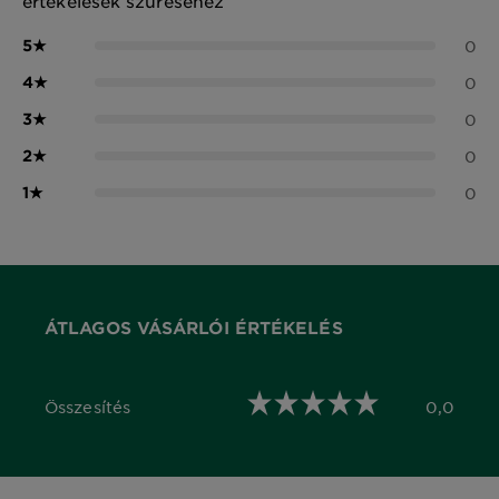
értékelések szűréséhez
5
★
0
4
★
0
3
★
0
2
★
0
1
★
0
ÁTLAGOS VÁSÁRLÓI ÉRTÉKELÉS
Összesítés
0,0
0,0 out of 5 stars