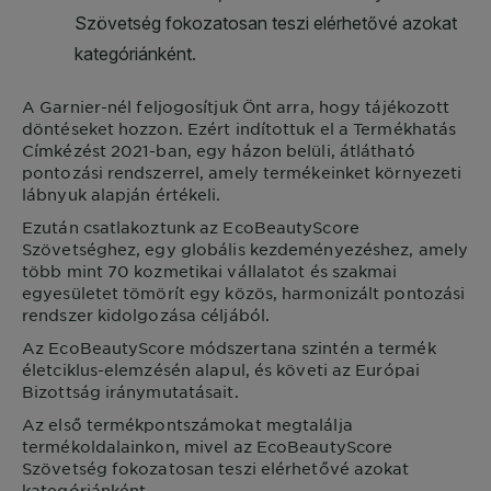
A
Garnier
-nél feljogosítjuk Önt arra, hogy tájékozott
döntéseket hozzon. Ezért indítottuk el a Termékhatás
Címkézést 2021-ban, egy házon belüli, átlátható
pontozási rendszerrel, amely termékeinket környezeti
lábnyuk alapján értékeli.
Ezután csatlakoztunk az EcoBeautyScore
Szövetséghez, egy globális kezdeményezéshez, amely
több mint 70 kozmetikai vállalatot és szakmai
egyesületet tömörít egy közös, harmonizált pontozási
rendszer kidolgozása céljából.
Az EcoBeautyScore módszertana szintén a termék
életciklus-elemzésén alapul, és követi az Európai
Bizottság iránymutatásait.
Az első termékpontszámokat megtalálja
termékoldalainkon, mivel az EcoBeautyScore
Szövetség fokozatosan teszi elérhetővé azokat
kategóriánként.