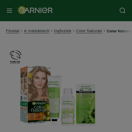
MENÜ
Főoldal
A márkáinkról
Hajfesték
Color Naturals
Color Naturals