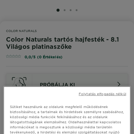
SLIDE 1
SLIDE 2
SLIDE 3
SLIDE 4
COLOR NATURALS
Color Naturals tartós hajfesték - 8.1
Világos platinaszőke
0,0/5 (0 Értékelés)
PRÓBÁLJA KI
Folytatás elfogadás nélkül
Hasonló Árnyalatok Megtekintése
Sütiket használunk az oldalunk megfelelő működésének
biztosításához, a tartalmak és hirdetések személyre szabásához,
közösségi média funkciók felkínálásához és az oldalunk
Color Naturals tartós hajfesték -
látogatottságának elemzéséhez. Oldalhasználattal kapcsolatos
8.1 Világos platinaszőke
információkat is megosztunk a közösségi média területén
tevékenykedő, a hirdetési és elemzési szolgáltatásokat nyújtó