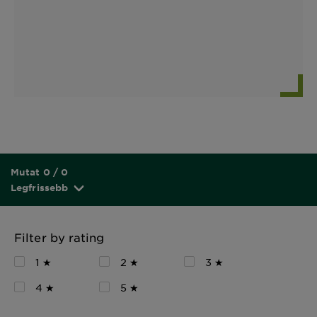
Mutat 0 / 0
Legfrissebb
Filter by rating
1 ★
2 ★
3 ★
4 ★
5 ★