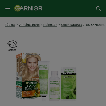
MENÜ
Főoldal
A márkáinkról
Hajfesték
Color Naturals
Color Natural