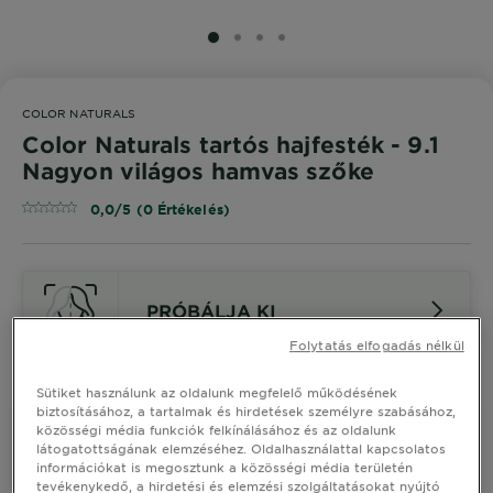
SLIDE 1
SLIDE 2
SLIDE 3
SLIDE 4
COLOR NATURALS
Color Naturals tartós hajfesték - 9.1
Nagyon világos hamvas szőke
0,0/5 (0 Értékelés)
PRÓBÁLJA KI
Folytatás elfogadás nélkül
Hasonló Árnyalatok Megtekintése
Sütiket használunk az oldalunk megfelelő működésének
biztosításához, a tartalmak és hirdetések személyre szabásához,
közösségi média funkciók felkínálásához és az oldalunk
Color Naturals tartós hajfesték -
látogatottságának elemzéséhez. Oldalhasználattal kapcsolatos
9.1 Nagyon világos hamvas szőke
információkat is megosztunk a közösségi média területén
tevékenykedő, a hirdetési és elemzési szolgáltatásokat nyújtó