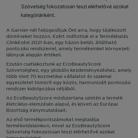
A
Garnier
-nél feljogosítjuk Önt arra, hogy tájékozott
döntéseket hozzon. Ezért indítottuk el a Termékhatás
Címkézést 2021-ban, egy házon belüli, átlátható
pontozási rendszerrel, amely termékeinket környezeti
lábnyuk alapján értékeli.
Ezután csatlakoztunk az EcoBeautyScore
Szövetséghez, egy globális kezdeményezéshez, amely
több mint 70 kozmetikai vállalatot és szakmai
egyesületet tömörít egy közös, harmonizált pontozási
rendszer kidolgozása céljából.
Az EcoBeautyScore módszertana szintén a termék
életciklus-elemzésén alapul, és követi az Európai
Bizottság iránymutatásait.
Az első termékpontszámokat megtalálja
termékoldalainkon, mivel az EcoBeautyScore
Szövetség fokozatosan teszi elérhetővé azokat
kategóriánként.