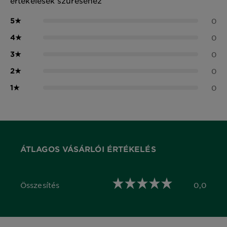
értékelések szűréséhez
5
★
0
4
★
0
3
★
0
2
★
0
1
★
0
ÁTLAGOS VÁSÁRLÓI ÉRTÉKELÉS
Összesítés
0,0
0,0 out of 5 stars