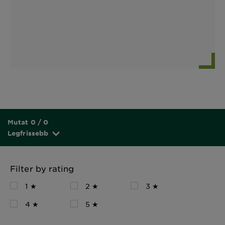
Mutat 0 / 0
Legfrissebb
Filter by rating
1 ★
2 ★
3 ★
4 ★
5 ★