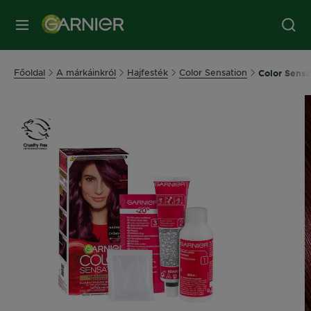
MENÜ
Főoldal
A márkáinkról
Hajfesték
Color Sensation
Color Sensat