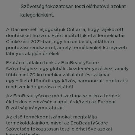
A
Garnier
-nél feljogosítjuk Önt arra, hogy tájékozott
döntéseket hozzon. Ezért indítottuk el a Termékhatás
Címkézést 2021-ban, egy házon belüli, átlátható
pontozási rendszerrel, amely termékeinket környezeti
lábnyuk alapján értékeli.
Ezután csatlakoztunk az EcoBeautyScore
Szövetséghez, egy globális kezdeményezéshez, amely
több mint 70 kozmetikai vállalatot és szakmai
egyesületet tömörít egy közös, harmonizált pontozási
rendszer kidolgozása céljából.
Az EcoBeautyScore módszertana szintén a termék
életciklus-elemzésén alapul, és követi az Európai
Bizottság iránymutatásait.
Az első termékpontszámokat megtalálja
termékoldalainkon, mivel az EcoBeautyScore
Szövetség fokozatosan teszi elérhetővé azokat
kategóriánként.