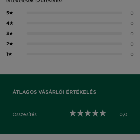
értékelések szűréséhez
5
★
0
4
★
0
3
★
0
2
★
0
1
★
0
ÁTLAGOS VÁSÁRLÓI ÉRTÉKELÉS
Összesítés
0,0
0,0 out of 5 stars