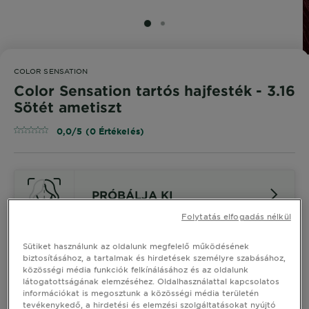
SLIDE 1
SLIDE 2
COLOR SENSATION
Color Sensation tartós hajfesték - 3.16
Sötét ametiszt
0,0/5 (0 Értékelés)
PRÓBÁLJA KI
Folytatás elfogadás nélkül
Hasonló Árnyalatok Megtekintése
Sütiket használunk az oldalunk megfelelő működésének
biztosításához, a tartalmak és hirdetések személyre szabásához,
közösségi média funkciók felkínálásához és az oldalunk
Color Sensation tartós hajfesték -
látogatottságának elemzéséhez. Oldalhasználattal kapcsolatos
3.16 Sötét ametiszt
információkat is megosztunk a közösségi média területén
tevékenykedő, a hirdetési és elemzési szolgáltatásokat nyújtó