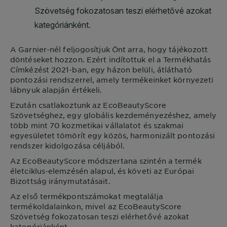
A
Garnier
-nél feljogosítjuk Önt arra, hogy tájékozott
döntéseket hozzon. Ezért indítottuk el a Termékhatás
Címkézést 2021-ban, egy házon belüli, átlátható
pontozási rendszerrel, amely termékeinket környezeti
lábnyuk alapján értékeli.
Ezután csatlakoztunk az EcoBeautyScore
Szövetséghez, egy globális kezdeményezéshez, amely
több mint 70 kozmetikai vállalatot és szakmai
egyesületet tömörít egy közös, harmonizált pontozási
rendszer kidolgozása céljából.
Az EcoBeautyScore módszertana szintén a termék
életciklus-elemzésén alapul, és követi az Európai
Bizottság iránymutatásait.
Az első termékpontszámokat megtalálja
termékoldalainkon, mivel az EcoBeautyScore
Szövetség fokozatosan teszi elérhetővé azokat
kategóriánként.