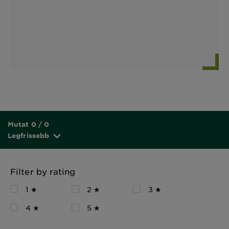
Mutat 0 / 0
Legfrissebb
Filter by rating
1 ★
2 ★
3 ★
4 ★
5 ★