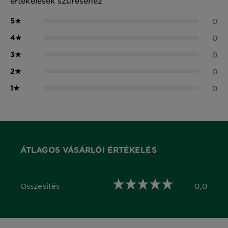
értékelések szűréséhez
5
★
0
4
★
0
3
★
0
2
★
0
1
★
0
ÁTLAGOS VÁSÁRLÓI ÉRTÉKELÉS
Összesítés
0,0
0,0 out of 5 stars