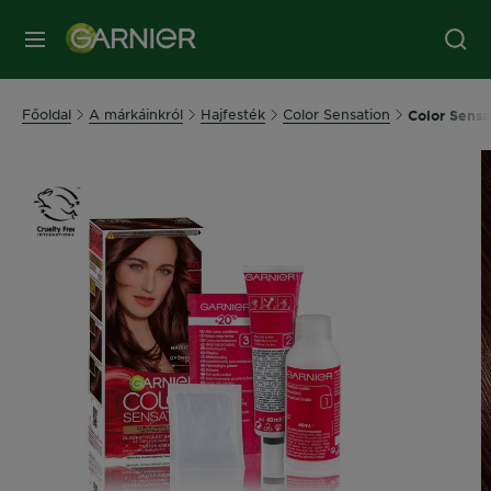
MENÜ
Főoldal
A márkáinkról
Hajfesték
Color Sensation
Color Sensa