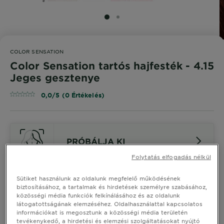
SLIDE 1
SLIDE 2
COLOR SENSATION
Color Sensation tartós hajfesték - 4.15
Jeges gesztenye
0,0/5 (0 Értékelés)
PRÓBÁLJA KI
Folytatás elfogadás nélkül
Hasonló Árnyalatok Megtekintése
Sütiket használunk az oldalunk megfelelő működésének
biztosításához, a tartalmak és hirdetések személyre szabásához,
közösségi média funkciók felkínálásához és az oldalunk
Color Sensation tartós hajfesték -
látogatottságának elemzéséhez. Oldalhasználattal kapcsolatos
4.15 Jeges gesztenye
információkat is megosztunk a közösségi média területén
tevékenykedő, a hirdetési és elemzési szolgáltatásokat nyújtó