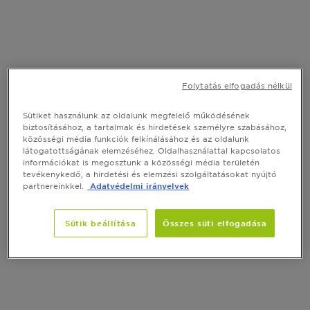
Folytatás elfogadás nélkül
Sütiket használunk az oldalunk megfelelő működésének
biztosításához, a tartalmak és hirdetések személyre szabásához,
közösségi média funkciók felkínálásához és az oldalunk
látogatottságának elemzéséhez. Oldalhasználattal kapcsolatos
információkat is megosztunk a közösségi média területén
tevékenykedő, a hirdetési és elemzési szolgáltatásokat nyújtó
partnereinkkel.
Adatvédelmi irányelvek
Sütik beállítása
Összes süti elfogadása