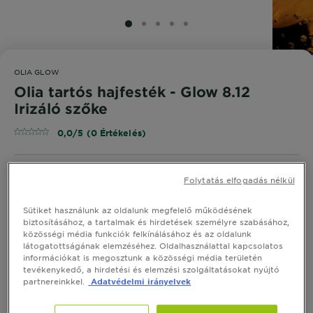
SLIDE 1
SLIDE 2
SLIDE 3
SLIDE 4
SLIDE 5
OLIA GLOW
Olia tartós hajfesték - Glow 8.12
Irizáló szőke
0,0/5 (0 Értékelés)
Folytatás elfogadás nélkül
PRÓBÁLJA KI
Sütiket használunk az oldalunk megfelelő működésének
biztosításához, a tartalmak és hirdetések személyre szabásához,
közösségi média funkciók felkínálásához és az oldalunk
Hasonló Árnyalatok Megtekintése
látogatottságának elemzéséhez. Oldalhasználattal kapcsolatos
információkat is megosztunk a közösségi média területén
tevékenykedő, a hirdetési és elemzési szolgáltatásokat nyújtó
Olia tartós hajfesték - Glow 8.12
partnereinkkel.
Adatvédelmi irányelvek
Irizáló szőke