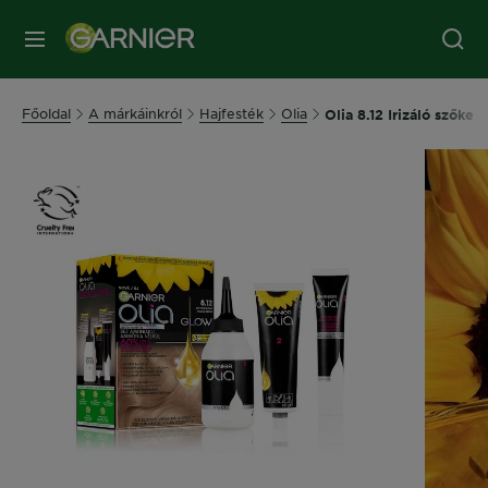
MENÜ
Főoldal
A márkáinkról
Hajfesték
Olia
Olia 8.12 Irizáló szőke