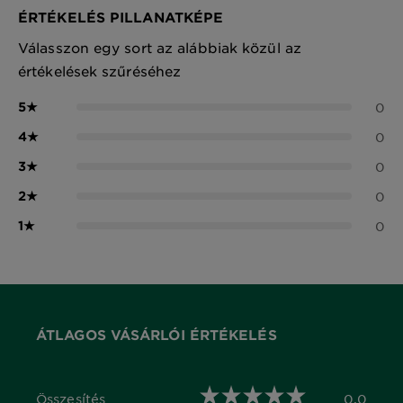
ÉRTÉKELÉS PILLANATKÉPE
Válasszon egy sort az alábbiak közül az
értékelések szűréséhez
5
★
0
4
★
0
3
★
0
2
★
0
1
★
0
ÁTLAGOS VÁSÁRLÓI ÉRTÉKELÉS
Összesítés
0,0