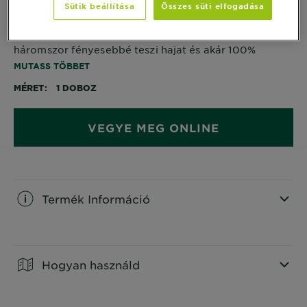
Sütik beállítása
Összes süti elfogadása
A 8.12-es hajfesték 60% olajat tartalmaz, nem
tartalmaz ammóniát és szilikonokat. A hajfesték
háromszor fényesebbé teszi hajat és akár 100%
őszhajfedést nyújt.
MUTASS TÖBBET
MÉRET
1 DOBOZ
VEGYE MEG ONLINE
Termék Információ
CLOSE SUBPANEL
Hogyan használd
CLOSE SUBPANEL