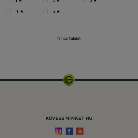
1 ★
2 ★
3 ★
4 ★
5 ★
Nincs találat
1 doboz
KÖVESS MINKET HU