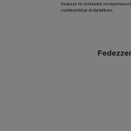
Fedezze fel értékelési módszertanun
csökkentése érdekében.
Fedezzen
A
Citromfűről