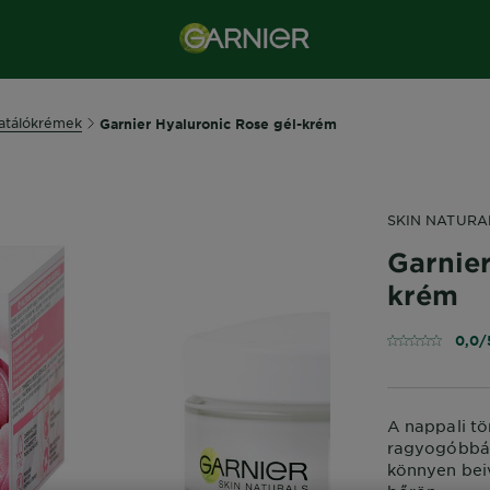
atálókrémek
Garnier Hyaluronic Rose gél-krém
SKIN NATURA
Garnier
krém
0,0/
A nappali t
ragyogóbbá t
könnyen beiv