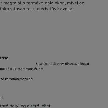
 megtalálja termékoldalainkon, mivel az
okozatosan teszi elérhetővé azokat
tása
Utántölthető vagy újrahasználható
gból készült csomagolás²
Nem
ző kartonból/papírból
el
tató helyileg eltérő lehet