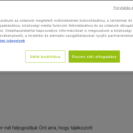
bőrön.
Folytatás 
MÉRET
50M
sználunk az oldalunk megfelelő működésének biztosításához, a tartalmak és
szabásához, közösségi média funkciók felkínálásához és az oldalunk látoga
V
z. Oldalhasználattal kapcsolatos információkat is megosztunk a közösségi
SLIDE 1
SLIDE 2
SLIDE 3
SLIDE 4
tevékenykedő, a hirdetési és elemzési szolgáltatásokat nyújtó partnereinkkel
mi irányelvek
Sütik beállítása
Összes süti elfogadása