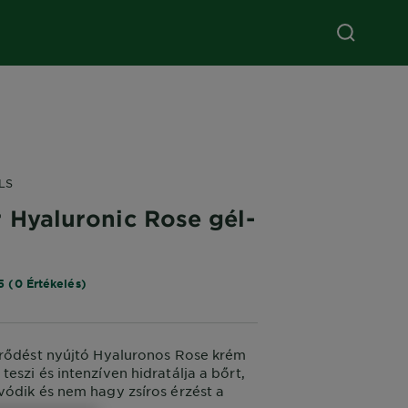
LS
 Hyaluronic Rose gél-
5 (0 Értékelés)
örődést nyújtó Hyaluronos Rose krém
eszi és intenzíven hidratálja a bőrt,
ódik és nem hagy zsíros érzést a