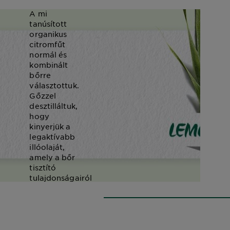
A mi
tanúsított
organikus
citromfűt
normál és
kombinált
bőrre
választottuk.
Gőzzel
desztilláltuk,
hogy
kinyerjük a
legaktívabb
illóolaját,
amely a bőr
tisztító
tulajdonságairól
ismert.
TANULJON TÖBBET