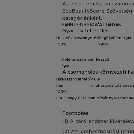
Az első termékpontszámokat
EcoBeautyScore Szövetség f
kategóriánként.
FENNTARTHATÓSÁGI TÉNYEK
Gyártási feltételek
Hulladék-visszanyerés
Megújuló energia
100%
>99%
Felelős üzemben készült
Igen
A csomagolás környezeti ha
Újrahasznosítható¹
40%
Igen
újrahasznosított anya
100%
FSC™ vagy PEFC tanúsítvánnyal rendelke
Footnotes
(1) A zárórendszer kivételév
(2) Az újrahasznosítási útmu