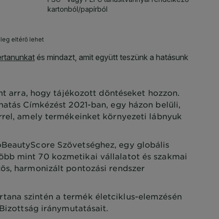
Önt arra, hogy tájékozott döntéseket hozzon.
khatás Címkézést 2021-ban, egy házon belüli,
rrel, amely termékeinket környezeti lábnyuk
oBeautyScore Szövetséghez, egy globális
bb mint 70 kozmetikai vállalatot és szakmai
ös, harmonizált pontozási rendszer
ana szintén a termék életciklus-elemzésén
 Bizottság iránymutatásait.