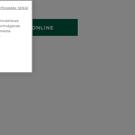
elfogadás nélkül
L
 hirdetések
tottságának
EGYE MEG ONLINE
 média
.