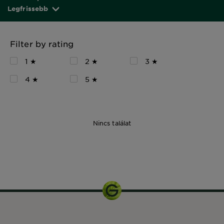
Legfrissebb
Filter by rating
1 ★
2 ★
3 ★
4 ★
5 ★
Nincs találat
40 ml