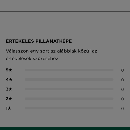
ÉRTÉKELÉS PILLANATKÉPE
Válasszon egy sort az alábbiak közül az
értékelések szűréséhez
5
★
0
4
★
0
3
★
0
2
★
0
1
★
0