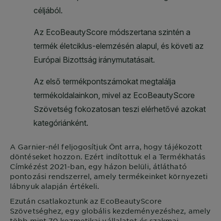
A
Garnier
-nél feljogosítjuk Önt arra, hogy tájékozott
döntéseket hozzon. Ezért indítottuk el a Termékhatás
Címkézést 2021-ban, egy házon belüli, átlátható
pontozási rendszerrel, amely termékeinket környezeti
lábnyuk alapján értékeli.
Ezután csatlakoztunk az EcoBeautyScore
Szövetséghez, egy globális kezdeményezéshez, amely
több mint 70 kozmetikai vállalatot és szakmai