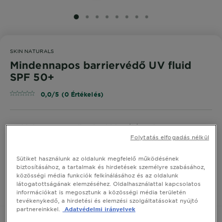
SLIDE 1
SLIDE 2
SLIDE 3
SLIDE 4
SLIDE 5
SLIDE 6
SLIDE 7
SLIDE 8
SKIN NATURALS
Mindennapos barriervédő UV fluid
SPF 50+
0,0/5 (0 Értékelés)
A [hialuronsav + glicerin] hidratáló ereje SPF50+
nagyon magas védelmet nyújtó fényvédővel
Folytatás elfogadás nélkül
kombinálva egy könnyű mindennapos fluidban.
Sütiket használunk az oldalunk megfelelő működésének
MÉRET
40 ML
biztosításához, a tartalmak és hirdetések személyre szabásához,
közösségi média funkciók felkínálásához és az oldalunk
látogatottságának elemzéséhez. Oldalhasználattal kapcsolatos
VEGYE MEG ONLINE
információkat is megosztunk a közösségi média területén
tevékenykedő, a hirdetési és elemzési szolgáltatásokat nyújtó
partnereinkkel.
Adatvédelmi irányelvek