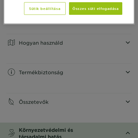
Sütik beállítása
Összes süti elfogadása
Termék Információ
CLOSE SUBPANEL
Hogyan használd
CLOSE SUBPANEL
Termékbiztonság
CLOSE SUBPANEL
Összetevők
CLOSE SUBPANEL
Környezetvédelmi és
társadalmi hatás