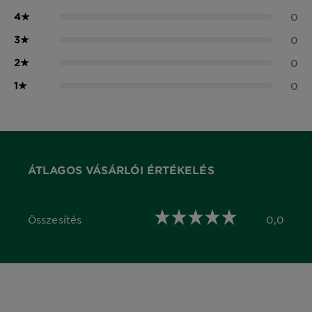
4
★
0
3
★
0
2
★
0
1
★
0
ÁTLAGOS VÁSÁRLÓI ÉRTÉKELÉS
Összesítés
0,0
0,0 out of 5 stars