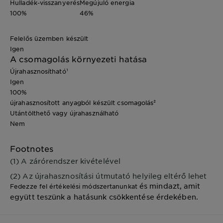
Hulladék-visszanyerés
Megújuló energia
100%
46%
Felelős üzemben készült
Igen
A csomagolás környezeti hatása
Újrahasznosítható¹
Igen
100%
újrahasznosított anyagból készült csomagolás²
Utántölthető vagy újrahasználható
Nem
Footnotes
(1) A zárórendszer kivételével
(2) Az újrahasznosítási útmutató helyileg eltérő lehet
és mindazt, amit
Fedezze fel értékelési módszertanunkat
együtt teszünk a hatásunk csökkentése érdekében.