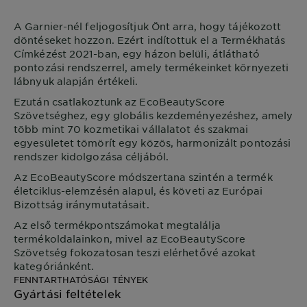
A
Garnier
-nél feljogosítjuk Önt arra, hogy tájékozott
döntéseket hozzon. Ezért indítottuk el a Termékhatás
Címkézést 2021-ban, egy házon belüli, átlátható
pontozási rendszerrel, amely termékeinket környezeti
lábnyuk alapján értékeli.
Ezután csatlakoztunk az EcoBeautyScore
Szövetséghez, egy globális kezdeményezéshez, amely
több mint 70 kozmetikai vállalatot és szakmai
egyesületet tömörít egy közös, harmonizált pontozási
rendszer kidolgozása céljából.
Az EcoBeautyScore módszertana szintén a termék
életciklus-elemzésén alapul, és követi az Európai
Bizottság iránymutatásait.
Az első termékpontszámokat megtalálja
termékoldalainkon, mivel az EcoBeautyScore
Szövetség fokozatosan teszi elérhetővé azokat
kategóriánként.
FENNTARTHATÓSÁGI TÉNYEK
Gyártási feltételek