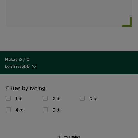
Mutat 0 / 0
Legfrissebb
Filter by rating
1 ★
2 ★
3 ★
4 ★
5 ★
Nincs találat