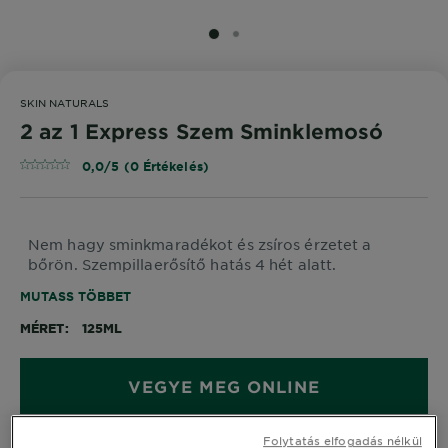
SLIDE 1
SLIDE 2
SKIN NATURALS
2 az 1 Express Szem Sminklemosó
0,0/5 (0 Értékelés)
Nem hagy sminkmaradékot és zsíros érzetet a
bőrön. Szempillaerősítő hatás 4 hét alatt.
MUTASS TÖBBET
MÉRET
125ML
VEGYE MEG ONLINE
Folytatás elfogadás nélkül