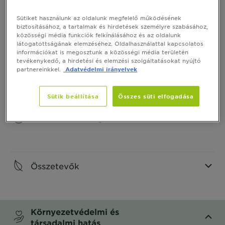
Sütiket használunk az oldalunk megfelelő működésének
Termék Információ
biztosításához, a tartalmak és hirdetések személyre szabásához,
közösségi média funkciók felkínálásához és az oldalunk
CLOSE SUBPANEL
látogatottságának elemzéséhez. Oldalhasználattal kapcsolatos
információkat is megosztunk a közösségi média területén
tevékenykedő, a hirdetési és elemzési szolgáltatásokat nyújtó
Hogyan használd
partnereinkkel.
Adatvédelmi irányelvek
CLOSE SUBPANEL
Sütik beállítása
Összes süti elfogadása
Termékbiztonság
CLOSE SUBPANEL
Összetevők
CLOSE SUBPANEL
Környezetvédelmi és
társadalmi hatás