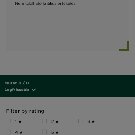
Nem található kritikus értékelés
Mutat 0 / 0
Legfrissebb
Filter by rating
1 ★
2 ★
3 ★
4 ★
5 ★