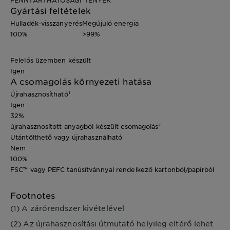
FENNTARTHATÓSÁGI TÉNYEK
Gyártási feltételek
Hulladék-visszanyerés
Megújuló energia
100%
>99%
Felelős üzemben készült
Igen
A csomagolás környezeti hatása
Újrahasznosítható¹
Igen
32%
újrahasznosított anyagból készült csomagolás²
Utántölthető vagy újrahasználható
Nem
100%
FSC™ vagy PEFC tanúsítvánnyal rendelkező kartonból/papírból
Footnotes
(1) A zárórendszer kivételével
(2) Az újrahasznosítási útmutató helyileg eltérő lehet