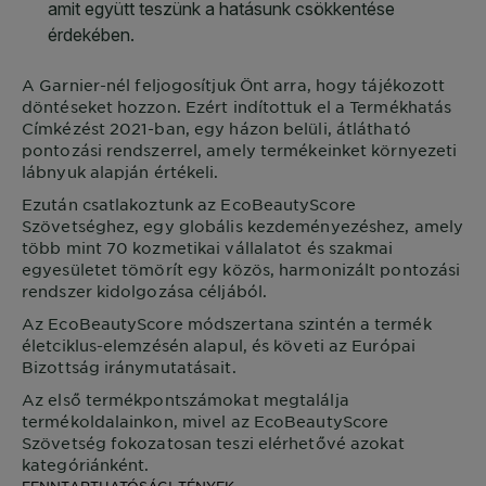
A
Garnier
-nél feljogosítjuk Önt arra, hogy tájékozott
döntéseket hozzon. Ezért indítottuk el a Termékhatás
Címkézést 2021-ban, egy házon belüli, átlátható
pontozási rendszerrel, amely termékeinket környezeti
lábnyuk alapján értékeli.
Ezután csatlakoztunk az EcoBeautyScore
Szövetséghez, egy globális kezdeményezéshez, amely
több mint 70 kozmetikai vállalatot és szakmai
egyesületet tömörít egy közös, harmonizált pontozási
rendszer kidolgozása céljából.
Az EcoBeautyScore módszertana szintén a termék
életciklus-elemzésén alapul, és követi az Európai
Bizottság iránymutatásait.
Az első termékpontszámokat megtalálja
termékoldalainkon, mivel az EcoBeautyScore
Szövetség fokozatosan teszi elérhetővé azokat
kategóriánként.