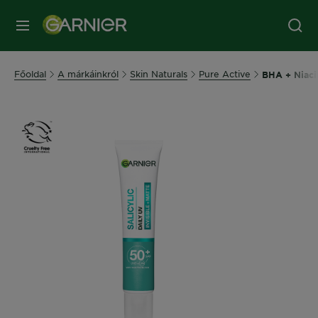
MENÜ
Főoldal
A márkáinkról
Skin Naturals
Pure Active
BHA + Niaci