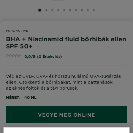
SLIDE 1
SLIDE 2
SLIDE 3
SLIDE 4
SLIDE 5
SLIDE 6
SLIDE 7
SLIDE 8
SLIDE 9
SLIDE 10
PURE ACTIVE
BHA + Niacinamid fluid bőrhibák ellen
SPF 50+
0,0/5 (0 Értékelés)
Véd az UVB-, UVA- és hosszú hullámú UVA-sugárzás
ellen. Csökkenti a bőrhibákat, mint a pattanások,
az aknés foltok és a tág pórusok.
MÉRET
40 ML
VEGYE MEG ONLINE