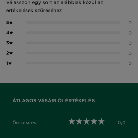
Válasszon egy sort az alábbiak közül az
értékelések szűréséhez
5
★
0
4
★
0
3
★
0
2
★
0
1
★
0
ÁTLAGOS VÁSÁRLÓI ÉRTÉKELÉS
Összesítés
0,0
0,0 out of 5 stars