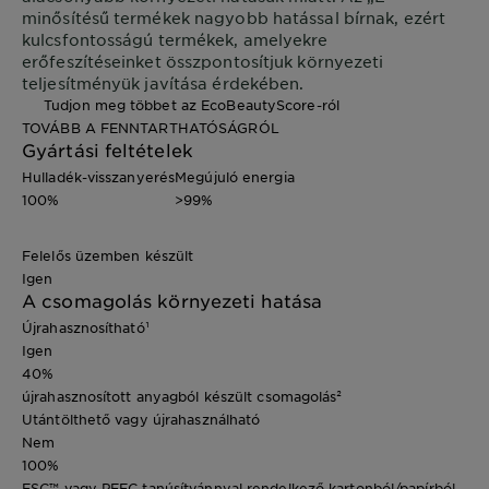
minősítésű termékek nagyobb hatással bírnak, ezért
kulcsfontosságú termékek, amelyekre
erőfeszítéseinket összpontosítjuk környezeti
teljesítményük javítása érdekében.
Tudjon meg többet az EcoBeautyScore-ról
TOVÁBB A FENNTARTHATÓSÁGRÓL
Gyártási feltételek
Hulladék-visszanyerés
Megújuló energia
100%
>99%
Felelős üzemben készült
Igen
A csomagolás környezeti hatása
Újrahasznosítható¹
Igen
40%
újrahasznosított anyagból készült csomagolás²
Utántölthető vagy újrahasználható
Nem
100%
FSC™ vagy PEFC tanúsítvánnyal rendelkező kartonból/papírból