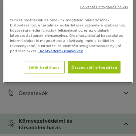
Termék Információ
Folytatás elfogadás nélkül
CLOSE SUBPANEL
Sütiket használunk az oldalunk megfelelő működésének
biztosításához, a tartalmak és hirdetések személyre szabásához,
közösségi média funkciók felkínálásához és az oldalunk
Hogyan használd
látogatottságának elemzéséhez. Oldalhasználattal kapcsolatos
információkat is megosztunk a közösségi média területén
tevékenykedő, a hirdetési és elemzési szolgáltatásokat nyújtó
CLOSE SUBPANEL
partnereinkkel.
Adatvédelmi irányelvek
Termékbiztonság
Sütik beállítása
Összes süti elfogadása
CLOSE SUBPANEL
Összetevők
CLOSE SUBPANEL
Környezetvédelmi és
társadalmi hatás