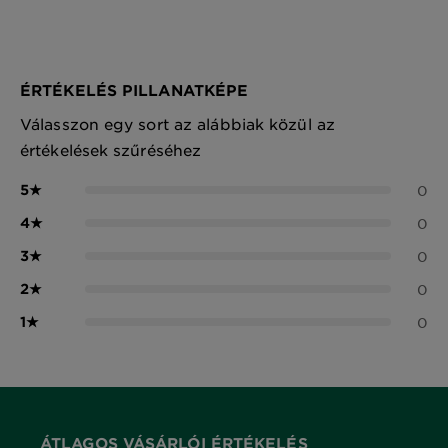
ÉRTÉKELÉS PILLANATKÉPE
Válasszon egy sort az alábbiak közül az
értékelések szűréséhez
5
★
0
4
★
0
3
★
0
2
★
0
1
★
0
ÁTLAGOS VÁSÁRLÓI ÉRTÉKELÉS