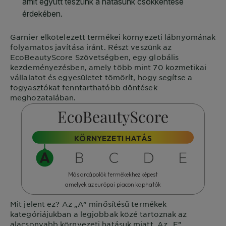
Garnier
elkötelezett termékei környezeti lábnyomának
folyamatos javítása iránt. Részt veszünk az
EcoBeautyScore
Szövetségben, egy globális
kezdeményezésben, amely több mint 70 kozmetikai
vállalatot és egyesületet tömörít, hogy segítse a
fogyasztókat fenntarthatóbb döntések
meghozatalában.
KÖRNYEZETI HATÁS
Más arcápolók termékekhez képest
amelyek az európai piacon kaphatók
Mit jelent ez?
Az „A” minősítésű termékek
kategóriájukban a legjobbak közé tartoznak az
alacsonyabb környezeti hatásuk miatt. Az „E”