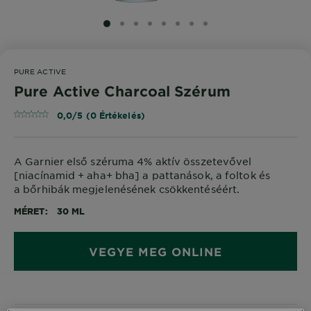
SLIDE 1
SLIDE 2
SLIDE 3
SLIDE 4
SLIDE 5
SLIDE 6
SLIDE 7
SLIDE 8
PURE ACTIVE
Pure Active Charcoal Szérum
0,0/5 (0 Értékelés)
A Garnier első széruma 4% aktív összetevővel
[niacínamid + aha+ bha] a pattanások, a foltok és
a bőrhibák megjelenésének csökkentéséért.
MÉRET
30 ML
VEGYE MEG ONLINE