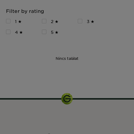
Filter by rating
1 ★
2 ★
3 ★
4 ★
5 ★
Nincs találat
30 ml