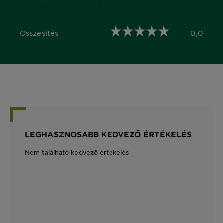
Összesítés
0,0
0,0 out of 5 stars
LEGHASZNOSABB KEDVEZŐ ÉRTÉKELÉS
Nem található kedvező értékelés