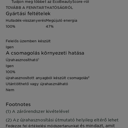
Tudjon meg többet az EcoBeautyScore-ról
TOVÁBB A FENNTARTHATÓSÁGRÓL
Gyártási feltételek
Hulladék-visszanyerés
Megújuló energia
100%
47%
Felelős üzemben készült
Igen
A csomagolás környezeti hatása
Újrahasznosítható¹
Igen
100%
újrahasznosított anyagból készült csomagolás²
Utántölthető vagy újrahasználható
Nem
Footnotes
(1) A zárórendszer kivételével
(2) Az újrahasznosítási útmutató helyileg eltérő lehet
és mindazt, amit
Fedezze fel értékelési módszertanunkat