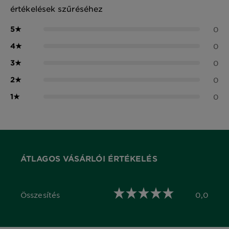
értékelések szűréséhez
5
★
0
4
★
0
3
★
0
2
★
0
1
★
0
ÁTLAGOS VÁSÁRLÓI ÉRTÉKELÉS
Összesítés
0,0
0,0 out of 5 stars