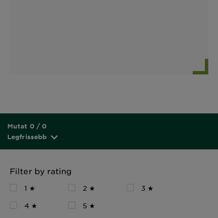
Mutat 0 / 0
Legfrissebb
Filter by rating
1 ★
2 ★
3 ★
4 ★
5 ★