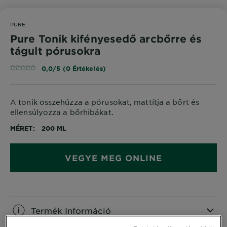
PURE
Pure Tonik kifényesedő arcbőrre és
tágult pórusokra
0,0/5 (0 Értékelés)
A tonik összehúzza a pórusokat, mattítja a bőrt és
ellensúlyozza a bőrhibákat.
MÉRET
200 ML
VEGYE MEG ONLINE
Termék Információ