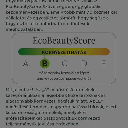
folyamatos javítása iránt. Részt veszünk az
EcoBeautyScore
Szövetségben, egy globális
kezdeményezésben, amely több mint 70 kozmetikai
vállalatot és egyesületet tömörít, hogy segítse a
fogyasztókat fenntarthatóbb döntések
meghozatalában.
KÖRNYEZETI HATÁS
Más arcápolók termékekhez képest
amelyek az európai piacon kaphatók
Mit jelent ez?
Az „A” minősítésű termékek
kategóriájukban a legjobbak közé tartoznak az
alacsonyabb környezeti hatásuk miatt. Az „E”
minősítésű termékek nagyobb hatással bírnak, ezért
kulcsfontosságú termékek, amelyekre
erőfeszítéseinket összpontosítjuk környezeti
teljesítményük javítása érdekében.