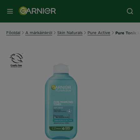
MENÜ
Főoldal
A márkáinkról
Skin Naturals
Pure Active
Pure Tonik k