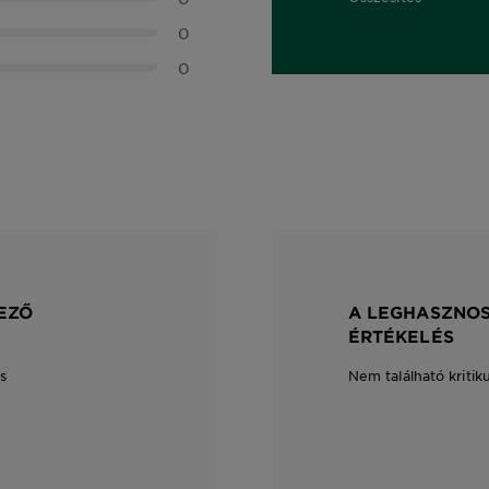
0,0 out of 5 stars
0
0
EZŐ
A LEGHASZNOS
ÉRTÉKELÉS
s
Nem található kritik