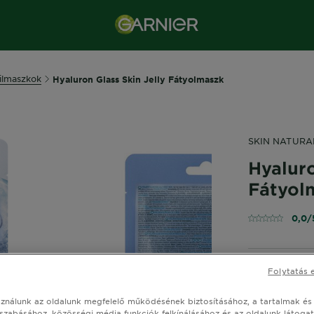
ilmaszkok
Hyaluron Glass Skin Jelly Fátyolmaszk
SKIN NATURA
Hyaluro
Fátyol
0,0/
Folytatás 
Mélyen hidra
ragyogó arcb
sználunk az oldalunk megfelelő működésének biztosításához, a tartalmak és
MÉRET
27 
szabásához, közösségi média funkciók felkínálásához és az oldalunk látoga