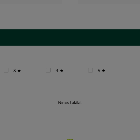
3 ★
4 ★
5 ★
Nincs találat
27 g