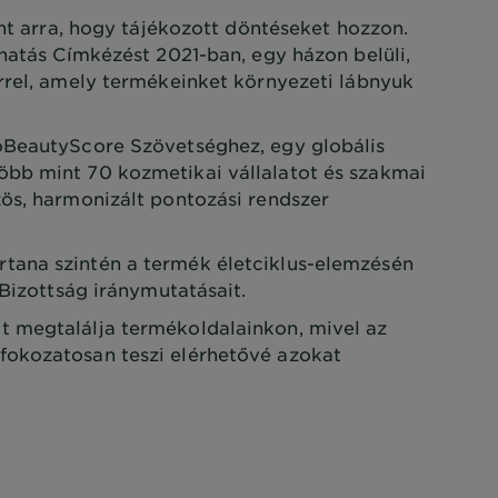
Önt arra, hogy tájékozott döntéseket hozzon.
khatás Címkézést 2021-ban, egy házon belüli,
rrel, amely termékeinket környezeti lábnyuk
oBeautyScore Szövetséghez, egy globális
bb mint 70 kozmetikai vállalatot és szakmai
ös, harmonizált pontozási rendszer
ana szintén a termék életciklus-elemzésén
 Bizottság iránymutatásait.
 megtalálja termékoldalainkon, mivel az
okozatosan teszi elérhetővé azokat