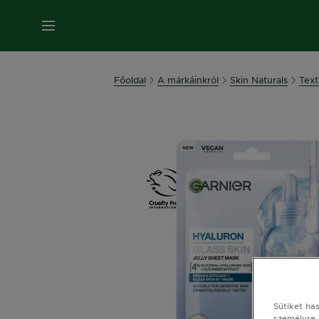
MENÜ
Főoldal
A márkáinkról
Skin Naturals
Text
Sütiket ha
személyre 