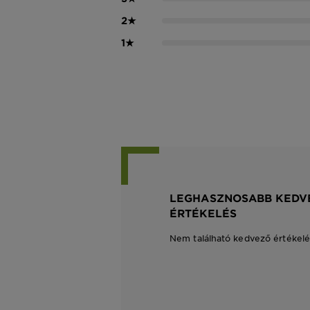
2
★
1
★
LEGHASZNOSABB KEDV
ÉRTÉKELÉS
Nem található kedvező értékelé