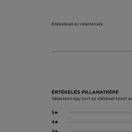
Értékelések és vélemények
ÉRTÉKELÉS PILLANATKÉPE
Válasszon egy sort az alábbiak közül a
5
★
4
★
3
★