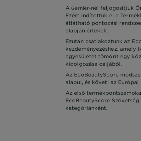
A
-nél feljogosítjuk 
Garnier
Ezért indítottuk el a Termé
átlátható pontozási rendsze
alapján értékeli.
Ezután csatlakoztunk az Ec
kezdeményezéshez, amely tö
egyesületet tömörít egy köz
kidolgozása céljából.
Az EcoBeautyScore módszert
alapul, és követi az Európai
Az első termékpontszámokat
EcoBeautyScore Szövetség f
kategóriánként.