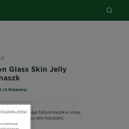
LS
n Glass Skin Jelly
maszk
5 (0 Értékelés)
elfogadás nélkül
táló zselés állagú fátyolmaszk a sima,
őrért és a glass skin hatásért.
 hirdetések
G
tottságának