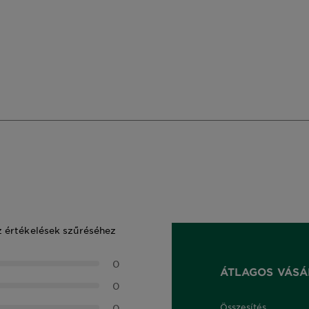
z értékelések szűréséhez
0
ÁTLAGOS VÁSÁ
0
0
Összesítés