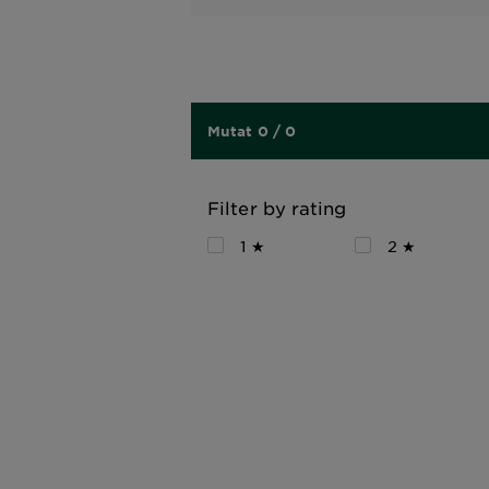
Mutat 0 / 0
Filter by rating
1 ★
2 ★