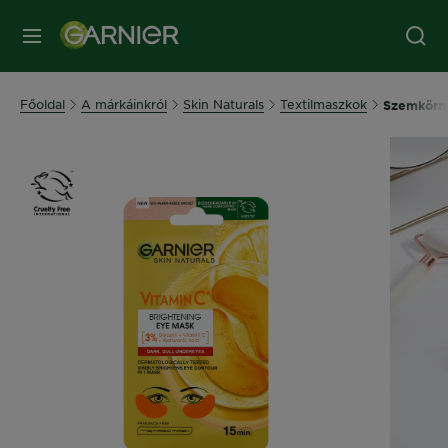
MENÜ
Főoldal
A márkáinkról
Skin Naturals
Textilmaszkok
Szemkörny