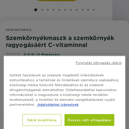
SLIDE 1
SLIDE 2
SLIDE 3
SLIDE 4
SLIDE 5
SLIDE 6
SLIDE 7
SLIDE 8
SLIDE 9
SLIDE 10
SLIDE 11
SKIN NATURALS
Szemkörnyékmaszk a szemkörnyék
ragyogásáért C-vitaminnal
0,0/5 (0 Értékelés)
Folytatás elfogadás nélkül
Ragyogást adó szemkörnyékmaszk 3% glicerinnel, C-
Sütiket használunk az oldalunk megfelelő működésének
vitaminnal és hialuronsavval átitatva.
biztosításához, a tartalmak és hirdetések személyre szabásához,
közösségi média funkciók felkínálásához és az oldalunk
MÉRET
5 G
látogatottságának elemzéséhez. Oldalhasználattal kapcsolatos
információkat is megosztunk a közösségi média területén
tevékenykedő, a hirdetési és elemzési szolgáltatásokat nyújtó
partnereinkkel.
Adatvédelmi irányelvek
VEGYE MEG ONLINE
Sütik beállítása
Összes süti elfogadása