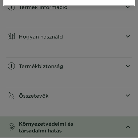
Termék Információ
CLOSE SUBPANEL
Hogyan használd
CLOSE SUBPANEL
Termékbiztonság
CLOSE SUBPANEL
Összetevők
CLOSE SUBPANEL
Környezetvédelmi és
társadalmi hatás