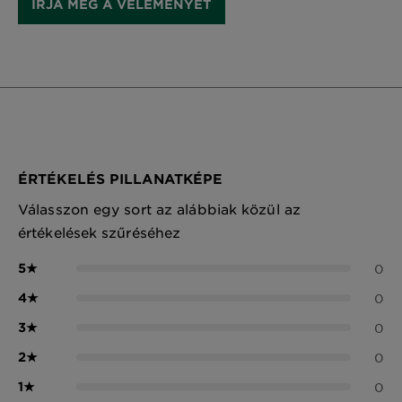
ÍRJA MEG A VÉLEMÉNYÉT
ÉRTÉKELÉS PILLANATKÉPE
Válasszon egy sort az alábbiak közül az
értékelések szűréséhez
5
★
0
4
★
0
3
★
0
2
★
0
1
★
0