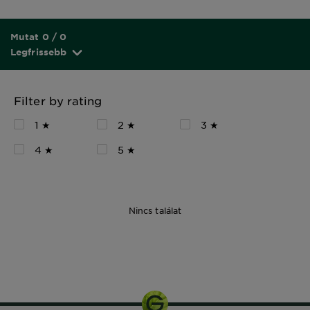
Mutat 0 / 0
Legfrissebb
Filter by rating
1 ★
2 ★
3 ★
4 ★
5 ★
Nincs találat
5 g