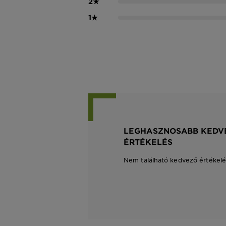
2
★
1
★
LEGHASZNOSABB KEDV
ÉRTÉKELÉS
Nem található kedvező értékelé