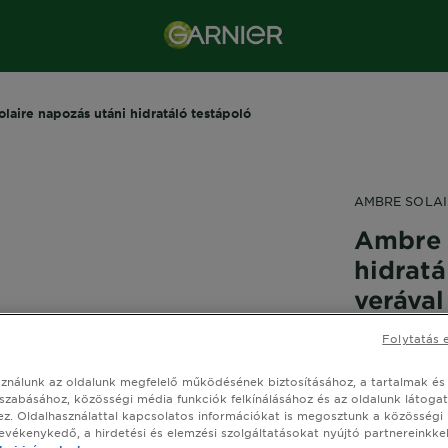
laire napozás utáni hidratáló testápoló
AMBRE SOLAI
Ambre 
hidratá
verával
Folytatás 
0,0/
sználunk az oldalunk megfelelő működésének biztosításához, a tartalmak és
szabásához, közösségi média funkciók felkínálásához és az oldalunk látoga
z. Oldalhasználattal kapcsolatos információkat is megosztunk a közösségi
A vitaminok
tevékenykedő, a hirdetési és elemzési szolgáltatásokat nyújtó partnereinkkel
Verát tarta