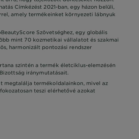
khatás Címkézést 2021-ban, egy házon belüli,
rrel, amely termékeinket környezeti lábnyuk
oBeautyScore Szövetséghez, egy globális
bb mint 70 kozmetikai vállalatot és szakmai
ös, harmonizált pontozási rendszer
ana szintén a termék életciklus-elemzésén
 Bizottság iránymutatásait.
 megtalálja termékoldalainkon, mivel az
okozatosan teszi elérhetővé azokat