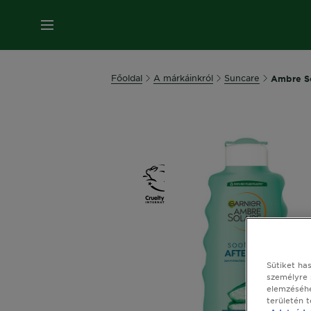
MENÜ
Főoldal
A márkáinkról
Suncare
Ambre So
Sütiket ha
személyre 
elemzéséhe
területén 