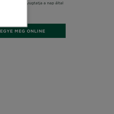
áló testápoló nyugtatja a nap által
őrt.
 ML
EGYE MEG ONLINE