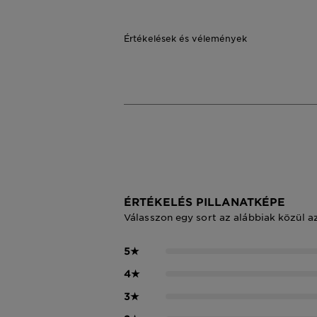
Értékelések és vélemények
ÉRTÉKELÉS PILLANATKÉPE
Válasszon egy sort az alábbiak közül a
5
★
4
★
3
★