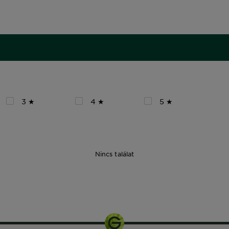
3 ★
4 ★
5 ★
Nincs találat
400 ml