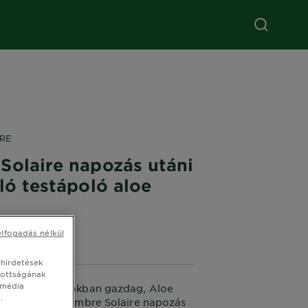
RE
Solaire napozás utáni
ló testápoló aloe
elfogadás nélkül
5 (0 Értékelés)
 hirdetések
tottságának
 média
ban és ásványokban gazdag, Aloe
.
lmazó Garnier Ambre Solaire napozás