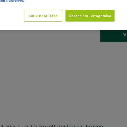
mi irányelvek
utáni hidrat
kiszárított b
Sütik beállítása
Összes süti elfogadása
MÉRET
400
V
Önt arra, hogy tájékozott döntéseket hozzon.