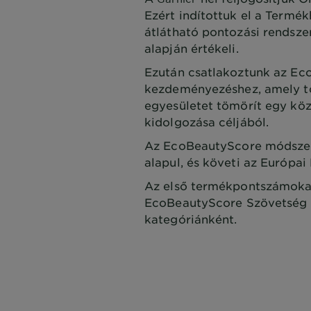
Ezért indítottuk el a Termé
átlátható pontozási rendsze
alapján értékeli.
Ezután csatlakoztunk az Ec
kezdeményezéshez, amely tö
egyesületet tömörít egy köz
kidolgozása céljából.
Az EcoBeautyScore módszert
alapul, és követi az Európai
Az első termékpontszámokat
EcoBeautyScore Szövetség f
kategóriánként.