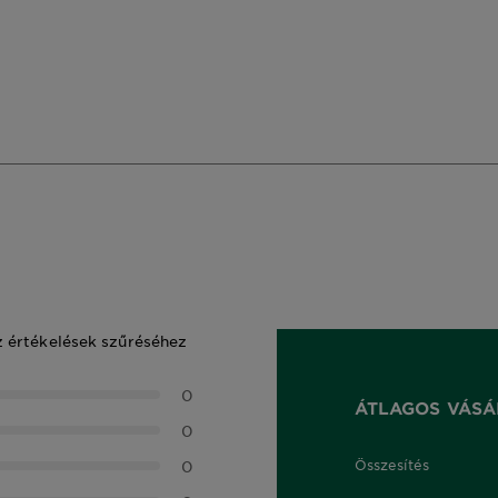
z értékelések szűréséhez
0
ÁTLAGOS VÁSÁ
0
0
Összesítés
0,0 out of 5 stars