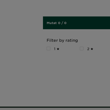
Mutat 0 / 0
Filter by rating
1 ★
2 ★