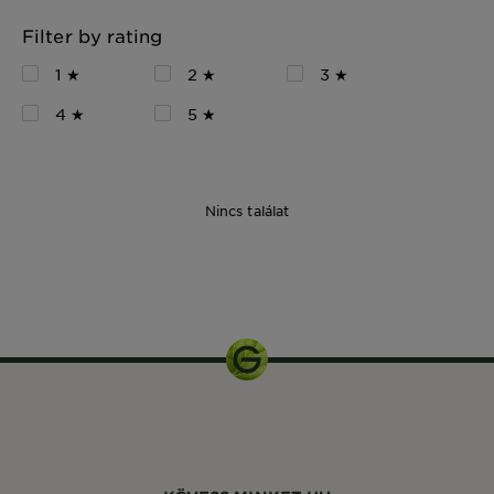
Filter by rating
1 ★
2 ★
3 ★
4 ★
5 ★
Nincs találat
150 ml