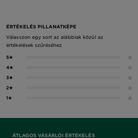
ÉRTÉKELÉS PILLANATKÉPE
Válasszon egy sort az alábbiak közül az
értékelések szűréséhez
5
★
0
4
★
0
3
★
0
2
★
0
1
★
0
ÁTLAGOS VÁSÁRLÓI ÉRTÉKELÉS