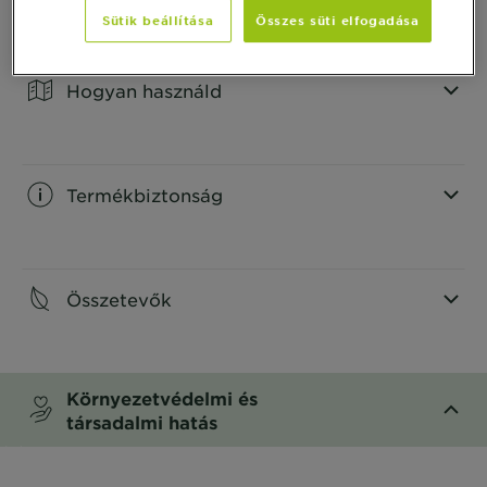
Sütik beállítása
Összes süti elfogadása
CLOSE SUBPANEL
Hogyan használd
CLOSE SUBPANEL
Termékbiztonság
CLOSE SUBPANEL
Összetevők
CLOSE SUBPANEL
Környezetvédelmi és
társadalmi hatás
CLOSE SUBPANEL