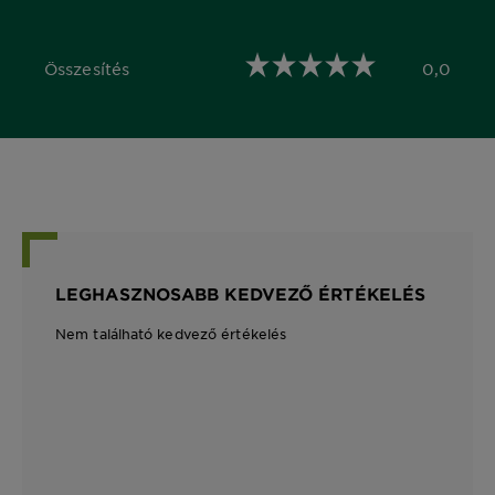
Összesítés
0,0
0,0 out of 5 stars
LEGHASZNOSABB KEDVEZŐ ÉRTÉKELÉS
Nem található kedvező értékelés