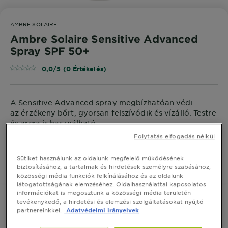
AMBRE SOLAIRE
Ambre Solaire Sensitive Advanced
Spray SPF 50+
0,0/5 (0 Értékelés)
A Sensitive Advanced spray megbízhatóan védi
az érzékeny bőrt, gyorsan felszívódik és vízálló. Testre
és arcra is használható.
Folytatás elfogadás nélkül
MÉRET
150 ML
Sütiket használunk az oldalunk megfelelő működésének
biztosításához, a tartalmak és hirdetések személyre szabásához,
VEGYE MEG ONLINE
közösségi média funkciók felkínálásához és az oldalunk
látogatottságának elemzéséhez. Oldalhasználattal kapcsolatos
információkat is megosztunk a közösségi média területén
tevékenykedő, a hirdetési és elemzési szolgáltatásokat nyújtó
partnereinkkel.
Adatvédelmi irányelvek
Termék Információ