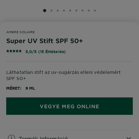
SLIDE 1
SLIDE 2
SLIDE 3
SLIDE 4
SLIDE 5
SLIDE 6
SLIDE 7
SLIDE 8
SLIDE 9
AMBRE SOLAIRE
Super UV Stift SPF 50+
5,0/5 (15 Értékelés)
Láthatatlan stift az uv-sugárzás elleni védelemért
SPF 50+
MÉRET
9 ML
VEGYE MEG ONLINE
Termék Információ