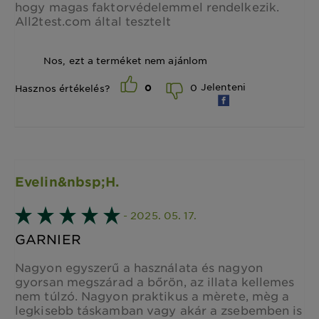
hogy magas faktorvédelemmel rendelkezik.
All2test.com által tesztelt
Nos, ezt a terméket nem ajánlom
Jelenteni
0
Hasznos értékelés?
0
Evelin&nbsp;H.
- 2025. 05. 17.
GARNIER
Nagyon egyszerű a használata és nagyon
gyorsan megszárad a bőrön, az illata kellemes
nem túlzó. Nagyon praktikus a mèrete, mèg a
legkisebb táskamban vagy akár a zsebemben is