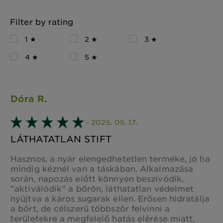
Filter by rating
1 ★
2 ★
3 ★
4 ★
5 ★
Dóra R.
- 2025. 05. 17.
LÁTHATATLAN STIFT
Hasznos, a nyár elengedhetetlen terméke, jó ha
mindig kéznél van a táskában. Alkalmazása
során, napozás előtt könnyen beszívódik,
"aktiválódik" a bőrön, láthatatlan védelmet
nyújtva a káros sugarak ellen. Erősen hidratálja
a bőrt, de célszerű többször felvinni a
területekre a megfelelő hatás elérése miatt,