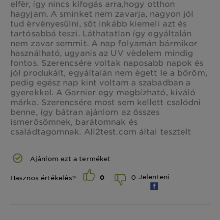
elfèr, így nincs kifogás arra,hogy otthon
hagyjam. A sminket nem zavarja, nagyon jól
tud èrvènyesülni, sőt inkább kiemeli azt és
tartósabbá teszi. Láthatatlan így egyáltalán
nem zavar semmit. A nap folyamán bármikor
használható, ugyanis az UV vèdelem mindig
fontos. Szerencsére voltak naposabb napok és
jól produkált, egyáltalán nem ègett le a bőröm,
pedig egész nap kint voltam a szabadban a
gyerekkel. A Garnier egy megbízható, kiváló
márka. Szerencsére most sem kellett csalódni
benne, így bátran ajánlom az összes
ismerősömnek, barátomnak és
családtagomnak. All2test.com által tesztelt
Ajánlom ezt a terméket
Jelenteni
0
Hasznos értékelés?
0