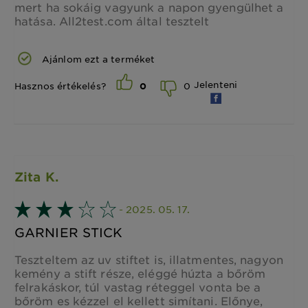
mert ha sokáig vagyunk a napon gyengülhet a
hatása. All2test.com által tesztelt
Ajánlom ezt a terméket
Jelenteni
0
Hasznos értékelés?
0
Zita K.
- 2025. 05. 17.
GARNIER STICK
Teszteltem az uv stiftet is, illatmentes, nagyon
kemény a stift része, eléggé húzta a bőröm
felrakáskor, túl vastag réteggel vonta be a
bőröm es kézzel el kellett simítani. Előnye,