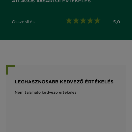
ÁTLAGOS VÁSÁRLÓI ÉRTÉKELÉS
Összesítés
5,0
5,0 out of 5 stars
LEGHASZNOSABB KEDVEZŐ ÉRTÉKELÉS
Nem található kedvező értékelés