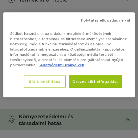
CLOSE SUBPANEL
Folytatás elfogadás nélkül
Hogyan használd
Sütiket használunk az oldalunk megfelelő működésének
biztosításához, a tartalmak és hirdetések személyre szabásához,
CLOSE SUBPANEL
közösségi média funkciók felkínálásához és az oldalunk
látogatottságának elemzéséhez. Oldalhasználattal kapcsolatos
információkat is megosztunk a közösségi média területén
Termékbiztonság
tevékenykedő, a hirdetési és elemzési szolgáltatásokat nyújtó
partnereinkkel.
Adatvédelmi irányelvek
CLOSE SUBPANEL
Sütik beállítása
Összes süti elfogadása
Összetevők
CLOSE SUBPANEL
Környezetvédelmi és
társadalmi hatás
CLOSE SUBPANEL