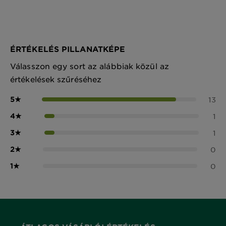
ÉRTÉKELÉS PILLANATKÉPE
Válasszon egy sort az alábbiak közül az
értékelések szűréséhez
5
★
13
4
★
1
3
★
1
2
★
0
1
★
0