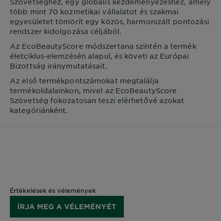
Szövetséghez, egy globális kezdeményezéshez, amely
több mint 70 kozmetikai vállalatot és szakmai
egyesületet tömörít egy közös, harmonizált pontozási
rendszer kidolgozása céljából.
Az EcoBeautyScore módszertana szintén a termék
életciklus-elemzésén alapul, és követi az Európai
Bizottság iránymutatásait.
Az első termékpontszámokat megtalálja
termékoldalainkon, mivel az EcoBeautyScore
Szövetség fokozatosan teszi elérhetővé azokat
kategóriánként.
Értékelések és vélemények
ÍRJA MEG A VÉLEMÉNYÉT