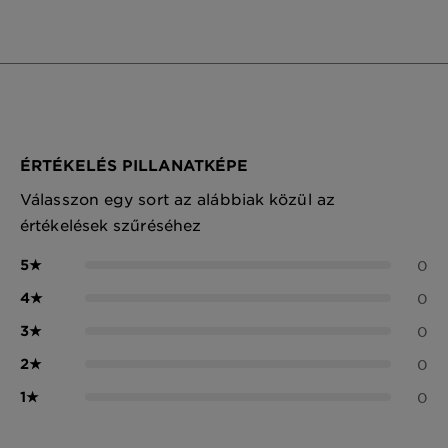
ÉRTÉKELÉS PILLANATKÉPE
Válasszon egy sort az alábbiak közül az
értékelések szűréséhez
5
★
0
4
★
0
3
★
0
2
★
0
1
★
0