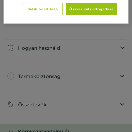
Sütik beállítása
Összes süti elfogadása
Termék Információ
CLOSE SUBPANEL
Hogyan használd
CLOSE SUBPANEL
Termékbiztonság
CLOSE SUBPANEL
Összetevők
CLOSE SUBPANEL
Környezetvédelmi és