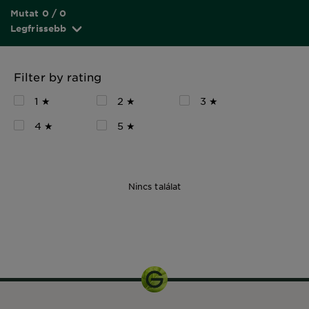
Mutat 0 / 0
Legfrissebb
Filter by rating
1 ★
2 ★
3 ★
4 ★
5 ★
Nincs találat
175 ml