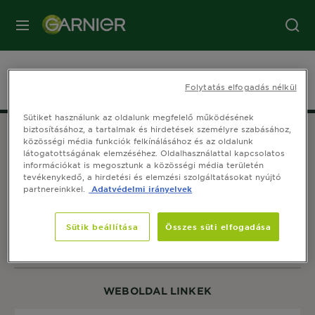
MENÜ
Főoldal
Az összetevőkről
Apple
Folytatás elfogadás nélkül
Sütiket használunk az oldalunk megfelelő működésének
biztosításához, a tartalmak és hirdetések személyre szabásához,
közösségi média funkciók felkínálásához és az oldalunk
látogatottságának elemzéséhez. Oldalhasználattal kapcsolatos
információkat is megosztunk a közösségi média területén
tevékenykedő, a hirdetési és elemzési szolgáltatásokat nyújtó
partnereinkkel.
Adatvédelmi irányelvek
KÖVESS MINKET HU
Sütik beállítása
Összes süti elfogadása
WEBOLDAL LINKEK