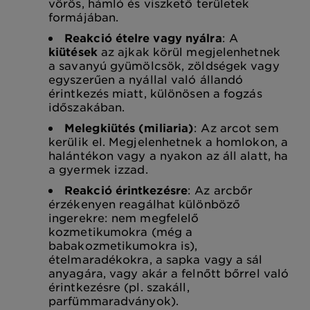
vörös, hámló és viszkető területek
formájában.
Reakció ételre vagy nyálra
: A
kiütések
az ajkak körül megjelenhetnek
a savanyú gyümölcsök, zöldségek vagy
egyszerűen a nyállal való állandó
érintkezés miatt, különösen a fogzás
időszakában.
Melegkiütés (miliaria)
: Az arcot sem
kerülik el. Megjelenhetnek a homlokon, a
halántékon vagy a nyakon az áll alatt, ha
a gyermek izzad.
Reakció érintkezésre
: Az arcbőr
érzékenyen reagálhat különböző
ingerekre: nem megfelelő
kozmetikumokra (még a
babakozmetikumokra is),
ételmaradékokra, a sapka vagy a sál
anyagára, vagy akár a felnőtt bőrrel való
érintkezésre (pl. szakáll,
parfümmaradványok).