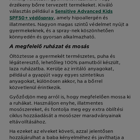
érzékeny bőrre tervezett termékeket. Kiváló
választás például a
Sensitive Advanced Kids
, amely hipoallergén és
SPF50+ védőspray
illatmentes. Nagyon magas szintű védelmet nyújt a
gyermekeknek, és a spray-nek köszönhetően
könnyedén és gyorsan alkalmazható.
A megfelelő ruházat és mosás
Öltöztesse a gyermekét természetes, puha és
légáteresztő, lehetőleg 100% pamutból készült,
laza ruházatba. Kerülje az irritáló anyagokat,
például a gyapjút vagy egyes szintetikus
anyagokat, különösen akkor, ha a bőrrel
közvetlenül érintkezik.
Győződjön meg arról is, hogy megfelelően mossa ki
a ruhákat. Használjon enyhe, illatmentes
mosószereket, és fontolja meg egy extra öblítési
ciklus hozzáadását a mosószer maradványainak
eltávolításához.
Ha ezeket az elveket követi, azzal jelentősen
hozzájárulhat a baba kényelméhez és javíthatja a