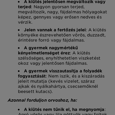
A kiütés jelentősen megváltozik vagy
terjed
: Nagyon gyorsan terjed,
megváltozik, nagy, fájdalmas hólyagokat
képez, gennyes vagy erősen nedves és
vérzik.
Jelen vannak a fertőzés jelei
: A kiütés
környéke észrevehetően vörös, duzzadt,
érintésre forró vagy fájdalmas.
A gyermek nagymértékű
kényelmetlenséget érez
: A kiütés
szélsőséges, enyhíthetetlen viszketést
okoz vagy jelentősen fájdalmas.
A gyermek visszautasítja a folyadék
fogyasztását
: Nem iszik, és a kiszáradás
jeleit mutatja (kevés vizelet, száraz
ajkak és nyálkahártya, csecsemőknél
beesett kutacs).
Azonnal forduljon orvoshoz, ha:
A kiütés nem tűnik el, ha megnyomja
:
Apró vörös vagy lila pöttyök vagy foltok