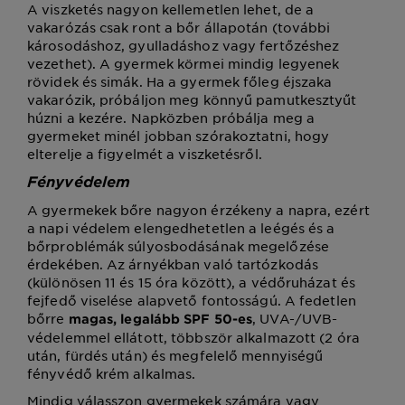
A viszketés nagyon kellemetlen lehet, de a
vakarózás csak ront a bőr állapotán (további
károsodáshoz, gyulladáshoz vagy fertőzéshez
vezethet). A gyermek körmei mindig legyenek
rövidek és simák. Ha a gyermek főleg éjszaka
vakarózik, próbáljon meg könnyű pamutkesztyűt
húzni a kezére. Napközben próbálja meg a
gyermeket minél jobban szórakoztatni, hogy
elterelje a figyelmét a viszketésről.
Fényvédelem
A gyermekek bőre nagyon érzékeny a napra, ezért
a napi védelem elengedhetetlen a leégés és a
bőrproblémák súlyosbodásának megelőzése
érdekében. Az árnyékban való tartózkodás
(különösen 11 és 15 óra között), a védőruházat és
fejfedő viselése alapvető fontosságú. A fedetlen
bőrre
, UVA-/UVB-
magas, legalább SPF 50-es
védelemmel ellátott, többször alkalmazott (2 óra
után, fürdés után) és megfelelő mennyiségű
fényvédő krém alkalmas.
Mindig válasszon gyermekek számára vagy