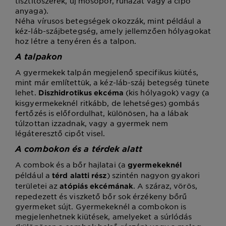
tisztítószerek, új mosópor, ruházat vagy a cipő
anyaga).
Néha vírusos betegségek okozzák, mint például a
kéz-láb-szájbetegség, amely jellemzően hólyagokat
hoz létre a tenyéren és a talpon.
A talpakon
A gyermekek talpán megjelenő specifikus kiütés,
mint már említettük, a kéz-láb-száj betegség tünete
lehet.
(kis hólyagok) vagy (a
Diszhidrotikus ekcéma
kisgyermekeknél ritkább, de lehetséges) gombás
fertőzés is előfordulhat, különösen, ha a lábak
túlzottan izzadnak, vagy a gyermek nem
légáteresztő cipőt visel.
A combokon és a térdek alatt
A combok és a bőr hajlatai (a
gyermekeknél
például a
) szintén nagyon gyakori
térd alatti rész
területei az
. A száraz, vörös,
atópiás ekcémának
repedezett és viszkető bőr sok érzékeny bőrű
gyermeket sújt. Gyermekeknél a combokon is
megjelenhetnek kiütések, amelyeket a súrlódás