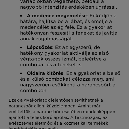
variációkban végezhető, például a
nagyobb intenzitás érdekében ugrással.
A medence megemelése
: Feküdjön a
hátára, hajlítsa be a lábát, és emelje a
medencéjét az ég felé. Ez a gyakorlat
hatékonyan feszesíti a feneket és javítja
annak rugalmasságát.
Lépcsőzés
: Ez az egyszerű, de
hatékony gyakorlat aktiválja az alsó
végtagok összes izmát, beleértve a
combokat és a feneket is.
Oldalra kitörés
: Ez a gyakorlat a belső
és a külső combokat célozza meg, ami
nagyszerűen csökkenti a narancsbőrt a
combokon.
Ezek a gyakorlatok jelentősen segíthetnek a
narancsbőr elleni küzdelemben. Amint már
említettük, a narancsbőr esetében mindenképpen
ajánlott a teljes körű ápolás. A testmozgás, az
egészséges életmód és a kozmetikai termékek
kombinációja optimális.