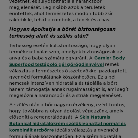
vezethet, és súlyosbíthatja a narancsbőr
megjelenését. Leginkább azok a területek
érintettek, ahol természetes módon több zsír
rakódik le, tehát a combok, a fenék és a has.
Hogyan ápolhatja a bőrét biztonságosan
terhesség alatt és szülés után?
Terhesség esetén kulcsfontosságú, hogy olyan
termékeket válasszon, amelyek biztonságosak az
anya és a baba számára egyaránt. A
Garnier Body
remek
Superfood testápoló gél görögdinnyével
választás a természetes összetevőkkel gazdagított,
gyengéd formulájának köszönhetően. Ez a gél
nemcsak intenzíven hidratálja és táplálja a bőrt,
hanem támogatja annak rugalmasságát is, ami segít
megelőzni a narancsbőr és a striák megjelenését.
A szülés után a bőr nagyon érzékeny, ezért fontos,
hogy továbbra is olyan ápolást végezzünk, amely
elősegíti a regenerálódását. A
Skin Naturals
Botanical hidratálókrém szőlőkivonattal normál és
ideális választás a gyengéd
kombinált arcbőrre
formulájának köszönhetően. Ez a krém hidratálja,