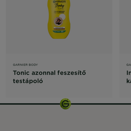
GARNIER BODY
GA
Tonic azonnal feszesítő
I
testápoló
k