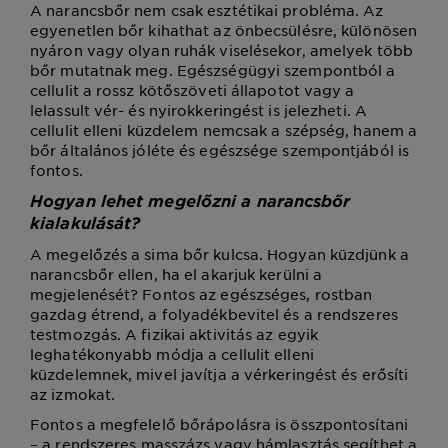
A narancsbőr nem csak esztétikai probléma. Az
egyenetlen bőr kihathat az önbecsülésre, különösen
nyáron vagy olyan ruhák viselésekor, amelyek több
bőr mutatnak meg. Egészségügyi szempontból a
cellulit a rossz kötőszöveti állapotot vagy a
lelassult vér- és nyirokkeringést is jelezheti. A
cellulit elleni küzdelem nemcsak a szépség, hanem a
bőr általános jóléte és egészsége szempontjából is
fontos.
Hogyan lehet megelőzni a narancsbőr
kialakulását?
A megelőzés a sima bőr kulcsa. Hogyan küzdjünk a
narancsbőr ellen, ha el akarjuk kerülni a
megjelenését? Fontos az egészséges, rostban
gazdag étrend, a folyadékbevitel és a rendszeres
testmozgás. A fizikai aktivitás az egyik
leghatékonyabb módja a cellulit elleni
küzdelemnek, mivel javítja a vérkeringést és erősíti
az izmokat.
Fontos a megfelelő bőrápolásra is összpontosítani
– a rendszeres masszázs vagy hámlasztás segíthet a