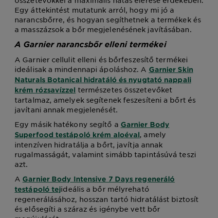
Egy áttekintést mutatunk arról, hogy mi jó a
narancsbőrre, és hogyan segíthetnek a termékek és
a masszázsok a bőr megjelenésének javításában.
A Garnier narancsbőr elleni termékei
A Garnier cellulit elleni és bőrfeszesítő termékei
ideálisak a mindennapi ápoláshoz. A
Garnier Skin
Naturals Botanical hidratáló és nyugtató nappali
természetes összetevőket
krém rózsavízzel
tartalmaz, amelyek segítenek feszesíteni a bőrt és
javítani annak megjelenését.
Egy másik hatékony segítő a
Garnier Body
, amely
Superfood testápoló krém aloéval
intenzíven hidratálja a bőrt, javítja annak
rugalmasságát, valamint simább tapintásúvá teszi
azt.
A
Garnier Body Intensive 7 Days regeneráló
ideális a bőr mélyreható
testápoló tej
regenerálásához, hosszan tartó hidratálást biztosít
és elősegíti a száraz és igénybe vett bőr