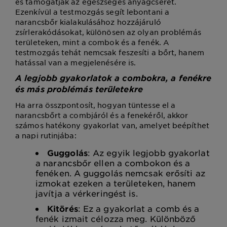
és támogatják az egészséges anyagcserét.
Ezenkívül a testmozgás segít lebontani a
narancsbőr kialakulásához hozzájáruló
zsírlerakódásokat, különösen az olyan problémás
területeken, mint a combok és a fenék. A
testmozgás tehát nemcsak feszesíti a bőrt, hanem
hatással van a megjelenésére is.
A legjobb gyakorlatok a combokra, a fenékre
és más problémás területekre
Ha arra összpontosít, hogyan tüntesse el a
narancsbőrt a combjáról és a fenekéről, akkor
számos hatékony gyakorlat van, amelyet beépíthet
a napi rutinjába:
Guggolás
: Az egyik legjobb gyakorlat
a narancsbőr ellen a combokon és a
fenéken. A guggolás nemcsak erősíti az
izmokat ezeken a területeken, hanem
javítja a vérkeringést is.
Kitörés
: Ez a gyakorlat a comb és a
fenék izmait célozza meg. Különböző