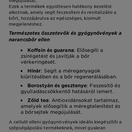
megújulását.
Ezek a termékek együttesen hatékony kezelést
alkotnak, amely segít feszesíteni és revitalizálni a
bőrt, hozzájárulva az egészséges, kisimult
megjelenéshez.
Természetes összetevők és gyógynövények a
narancsbőr ellen
Koffein és guarana
: Elősegíti a
zsírégetést és javítják a bőr
vérkeringését.
Hínár
: Segít a méreganyagok
kiürítésében és a bőr regenerálásában.
Borostyán és gesztenye
: Feszesítő és
gyulladáscsökkentő hatásáról ismert.
Zöld tea
: Antioxidánsokat tartalmaz,
amelyek elősegítik a méregtelenítést és
a bőrsejtek megújulását.
A cellulit elleni gyógynövények ideális kiegészítői a
szépségápolási termékeknek, mivel gyakran