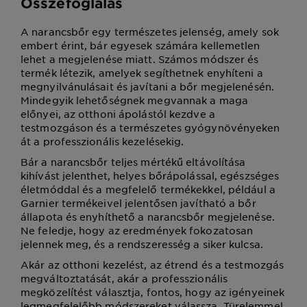
Összefoglalás
A narancsbőr egy természetes jelenség, amely sok
embert érint, bár egyesek számára kellemetlen
lehet a megjelenése miatt. Számos módszer és
termék létezik, amelyek segíthetnek enyhíteni a
megnyilvánulásait és javítani a bőr megjelenésén.
Mindegyik lehetőségnek megvannak a maga
előnyei, az otthoni ápolástól kezdve a
testmozgáson és a természetes gyógynövényeken
át a professzionális kezelésekig.
Bár a narancsbőr teljes mértékű eltávolítása
kihívást jelenthet, helyes bőrápolással, egészséges
életmóddal és a megfelelő termékekkel, például a
Garnier termékeivel jelentősen javítható a bőr
állapota és enyhíthető a narancsbőr megjelenése.
Ne feledje, hogy az eredmények fokozatosan
jelennek meg, és a rendszeresség a siker kulcsa.
Akár az otthoni kezelést, az étrend és a testmozgás
megváltoztatását, akár a professzionális
megközelítést választja, fontos, hogy az igényeinek
legmegfelelőbb módszereket válassza. Türelemmel