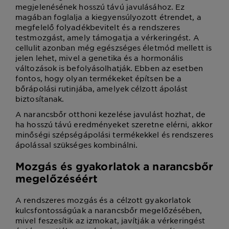
megjelenésének hosszú távú javulásához. Ez
magában foglalja a kiegyensúlyozott étrendet, a
megfelelő folyadékbevitelt és a rendszeres
testmozgást, amely támogatja a vérkeringést. A
cellulit azonban még egészséges életmód mellett is
jelen lehet, mivel a genetika és a hormonális
változások is befolyásolhatják. Ebben az esetben
fontos, hogy olyan termékeket építsen be a
bőrápolási rutinjába, amelyek célzott ápolást
biztosítanak.
A narancsbőr otthoni kezelése javulást hozhat, de
ha hosszú távú eredményeket szeretne elérni, akkor
minőségi szépségápolási termékekkel és rendszeres
ápolással szükséges kombinálni.
Mozgás és gyakorlatok a narancsbőr
megelőzéséért
A rendszeres mozgás és a célzott gyakorlatok
kulcsfontosságúak a narancsbőr megelőzésében,
mivel feszesítik az izmokat, javítják a vérkeringést