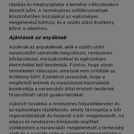
táplálja és megnyugtatja a kemény változásokon
átesett bőrt. A természetes szőlőkivonatnak
köszönhetően hozzájárul az egészséges
megjelenésű bőrhöz, és a szülés utáni érzékeny
bőrre is alkalmas.
Ajánlások az anyáknak
Azoknak az anyukáknak, akik a szülés utáni
narancsbőrt szeretnék megcélozni, rendszeres
bőrápolással, masszázsokkal és egészséges
életmóddal kell kezdeniük. Fontos, hogy olyan
termékeket válasszon, amelyek nem irritálják az
érzékeny bőrt. Ezenkívül javasoljuk, hogy a
megfelelő krémek és masszázsok használatát
kombinálja a narancsbőr által érintett területek
feszesítését célzó gyakorlatokkal.
Ajánlott továbbá a rendszeres folyadékbevitel és
az egészséges táplálkozás, amely támogatja a bőr
regenerálódását és feszesíti a bőr megjelenését. Az
alapos és rendszeres bőrápolás segíthet
csökkenteni a narancsbőr megjelenését a terhesség
alatt és a a szülés után is, valamint támogathatja a