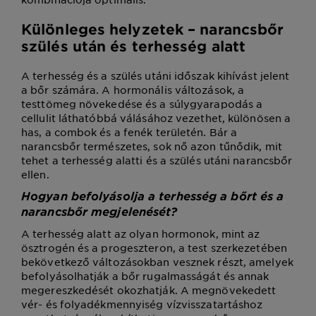
Különleges helyzetek – narancsbőr
szülés után és terhesség alatt
A terhesség és a szülés utáni időszak kihívást jelent
a bőr számára. A hormonális változások, a
testtömeg növekedése és a súlygyarapodás a
cellulit láthatóbbá válásához vezethet, különösen a
has, a combok és a fenék területén. Bár a
narancsbőr természetes, sok nő azon tűnődik, mit
tehet a terhesség alatti és a szülés utáni narancsbőr
ellen.
Hogyan befolyásolja a terhesség a bőrt és a
narancsbőr megjelenését?
A terhesség alatt az olyan hormonok, mint az
ösztrogén és a progeszteron, a test szerkezetében
bekövetkező változásokban vesznek részt, amelyek
befolyásolhatják a bőr rugalmasságát és annak
megereszkedését okozhatják. A megnövekedett
vér- és folyadékmennyiség vízvisszatartáshoz