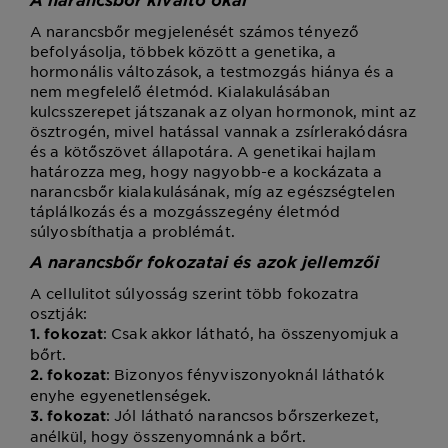
A narancsbőr megjelenését számos tényező
befolyásolja, többek között a genetika, a
hormonális változások, a testmozgás hiánya és a
nem megfelelő életmód. Kialakulásában
kulcsszerepet játszanak az olyan hormonok, mint az
ösztrogén, mivel hatással vannak a zsírlerakódásra
és a kötőszövet állapotára. A genetikai hajlam
határozza meg, hogy nagyobb-e a kockázata a
narancsbőr kialakulásának, míg az egészségtelen
táplálkozás és a mozgásszegény életmód
súlyosbíthatja a problémát.
A narancsbőr fokozatai és azok jellemzői
A cellulitot súlyosság szerint több fokozatra
osztják:
: Csak akkor látható, ha összenyomjuk a
1. fokozat
bőrt.
: Bizonyos fényviszonyoknál láthatók
2. fokozat
enyhe egyenetlenségek.
: Jól látható narancsos bőrszerkezet,
3. fokozat
anélkül, hogy összenyomnánk a bőrt.