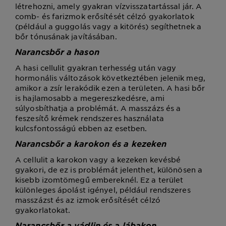
létrehozni, amely gyakran vízvisszatartással jár. A
comb- és farizmok erősítését célzó gyakorlatok
(például a guggolás vagy a kitörés) segíthetnek a
bőr tónusának javításában.
Narancsbőr a hason
A hasi cellulit gyakran terhesség után vagy
hormonális változások következtében jelenik meg,
amikor a zsír lerakódik ezen a területen. A hasi bőr
is hajlamosabb a megereszkedésre, ami
súlyosbíthatja a problémát. A masszázs és a
feszesítő krémek rendszeres használata
kulcsfontosságú ebben az esetben.
Narancsbőr a karokon és a kezeken
A cellulit a karokon vagy a kezeken kevésbé
gyakori, de ez is problémát jelenthet, különösen a
kisebb izomtömegű embereknél. Ez a terület
különleges ápolást igényel, például rendszeres
masszázst és az izmok erősítését célzó
gyakorlatokat.
Narancsbőr a vádlin és a lábakon