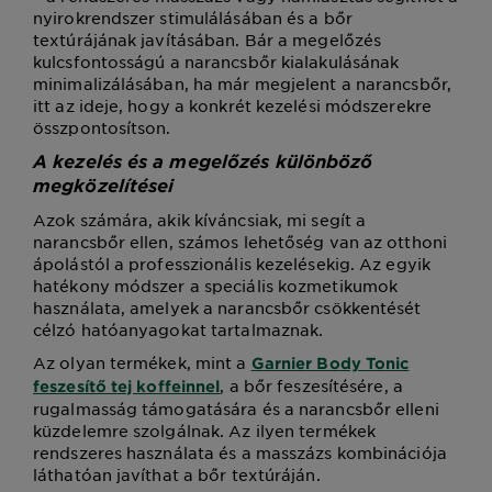
nyirokrendszer stimulálásában és a bőr
textúrájának javításában. Bár a megelőzés
kulcsfontosságú a narancsbőr kialakulásának
minimalizálásában, ha már megjelent a narancsbőr,
itt az ideje, hogy a konkrét kezelési módszerekre
összpontosítson.
A kezelés és a megelőzés különböző
megközelítései
Azok számára, akik kíváncsiak, mi segít a
narancsbőr ellen, számos lehetőség van az otthoni
ápolástól a professzionális kezelésekig. Az egyik
hatékony módszer a speciális kozmetikumok
használata, amelyek a narancsbőr csökkentését
célzó hatóanyagokat tartalmaznak.
Az olyan termékek, mint a
Garnier Body Tonic
, a bőr feszesítésére, a
feszesítő tej koffeinnel
rugalmasság támogatására és a narancsbőr elleni
küzdelemre szolgálnak. Az ilyen termékek
rendszeres használata és a masszázs kombinációja
láthatóan javíthat a bőr textúráján.