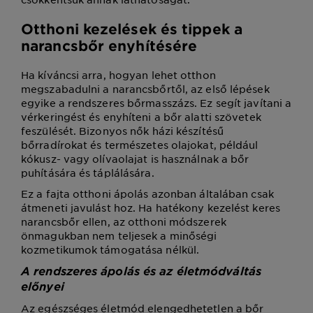
Otthoni kezelések és tippek a
narancsbőr enyhítésére
Ha kíváncsi arra, hogyan lehet otthon
megszabadulni a narancsbőrtől, az első lépések
egyike a rendszeres bőrmasszázs. Ez segít javítani a
vérkeringést és enyhíteni a bőr alatti szövetek
feszülését. Bizonyos nők házi készítésű
bőrradírokat és természetes olajokat, például
kókusz- vagy olívaolajat is használnak a bőr
puhítására és táplálására.
Ez a fajta otthoni ápolás azonban általában csak
átmeneti javulást hoz. Ha hatékony kezelést keres
narancsbőr ellen, az otthoni módszerek
önmagukban nem teljesek a minőségi
kozmetikumok támogatása nélkül.
A rendszeres ápolás és az életmódváltás
előnyei
Az egészséges életmód elengedhetetlen a bőr