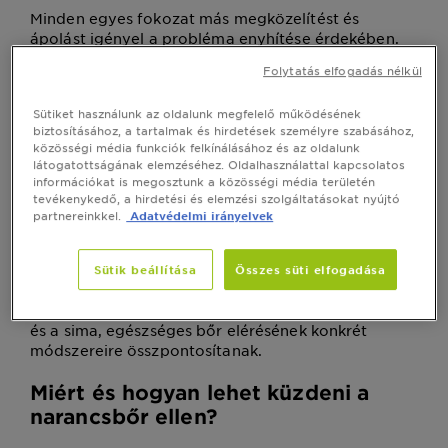
Minden egyes fokozat más megközelítést és
ápolást igényel a probléma enyhítése érdekében.
A fiatalkori cellulit jellemzői
Folytatás elfogadás nélkül
A fiatalkori cellulit az egészséges életmód ellenére
Sütiket használunk az oldalunk megfelelő működésének
is előfordulhat a pubertáskorú lányoknál. A
biztosításához, a tartalmak és hirdetések személyre szabásához,
pubertáskori hormonális változások felboríthatják a
közösségi média funkciók felkínálásához és az oldalunk
szervezet egyensúlyát, amely látható
látogatottságának elemzéséhez. Oldalhasználattal kapcsolatos
változásokhoz vezet a bőrön. Fiataloknál azonban
információkat is megosztunk a közösségi média területén
a kezelés gyakran hatékonyabb a bőr nagyobb
tevékenykedő, a hirdetési és elemzési szolgáltatásokat nyújtó
partnereinkkel.
Adatvédelmi irányelvek
rugalmassága és a gyorsabb szöveti regeneráció
miatt.
A narancsbőr okainak és fokozatainak megismerése
Sütik beállítása
Összes süti elfogadása
az első lépés a probléma hatékony kezeléséhez. A
cikk következő részei a narancsbőr elleni küzdelem
és a sima, egészséges bőr elérésének konkrét
módszereire összpontosítanak.
Miért és hogyan lehet küzdeni a
narancsbőr ellen?