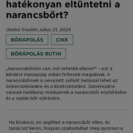
hatékonyan eltüntetni a
narancsbőrt?
Utolsó frissítés július 21, 2025
BŐRÁPOLÁS
CIKK
BŐRÁPOLÁS RUTIN
„Narancsbőröm van, mit tehetek ellene?” – ezt a
kérdést manapság sokan felteszik maguknak. A
narancsbőrnek is nevezett cellulit hatással lehet az
önbecsülésünkre és a közérzetünkre. Szerencsére
vannak hatékony módszerek a narancsbőr enyhítésére
és a szebb bőr elérésére.
Ha kíváncsi, mi segíthet a narancsbőr ellen, és
tanácsot keres, hogyan szabadulhat meg gyorsan a