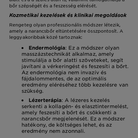
bőr szépségét és a feszesség elérését.
Kozmetikai kezelések és klinikai megoldások
Rengeteg olyan professzionális módszer létezik,
amely a narancsbőr eltüntetésére összpontosít. A
leggyakoribbak közé tartoznak:
Endermológia
: Ez a módszer olyan
masszázstechnikát alkalmaz, amely
stimulálja a bőr alatti szöveteket, segít
javítani a vérkeringést és feszesíti a bőrt.
Az endermológia nem invazív és
fájdalommentes, de az optimális
eredmény eléréséhez több kezelésre van
szükség.
Lézerterápia
: A lézeres kezelés
serkenti a kollagén- és elasztintermelést,
amely feszesíti a bőrt és csökkenti a
narancsbőr megjelenését. Ez a módszer
hatékony, de költséges lehet, és az
eredmény nem azonnali.