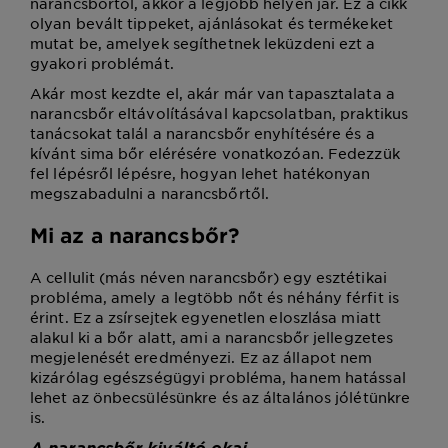
narancsbőrtől, akkor a legjobb helyen jár. Ez a cikk
olyan bevált tippeket, ajánlásokat és termékeket
mutat be, amelyek segíthetnek leküzdeni ezt a
gyakori problémát.
Akár most kezdte el, akár már van tapasztalata a
narancsbőr eltávolításával kapcsolatban, praktikus
tanácsokat talál a narancsbőr enyhítésére és a
kívánt sima bőr elérésére vonatkozóan. Fedezzük
fel lépésről lépésre, hogyan lehet hatékonyan
megszabadulni a narancsbőrtől.
Mi az a narancsbőr?
A cellulit (más néven narancsbőr) egy esztétikai
probléma, amely a legtöbb nőt és néhány férfit is
érint. Ez a zsírsejtek egyenetlen eloszlása miatt
alakul ki a bőr alatt, ami a narancsbőr jellegzetes
megjelenését eredményezi. Ez az állapot nem
kizárólag egészségügyi probléma, hanem hatással
lehet az önbecsülésünkre és az általános jólétünkre
is.
A narancsbőr kiváltó okai