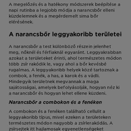
A megelőzés és a hatékony módszerek beépítése a
napi rutinba a legjobb módja a narancsbőr elleni
küzdelemnek és a megérdemelt sima bőr
elérésének.
A narancsbőr leggyakoribb területei
A narancsbőr a test különböző részein jelenhet
meg, nőknél és férfiaknál egyaránt. Leggyakrabban
azokat a területeket érinti, ahol természetes módon
több zsír rakódik le, vagy ahol a bőr kevésbé
rugalmas. A leggyakoribb helyek közé tartoznak a
combok, a fenék, a has, a karok és a vádli.
Mindegyik területnek megvannak a maga
sajátosságai, amelyek befolyásolják, hogyan néz ki
a narancsbőr és hogyan lehet ellene küzdeni.
Narancsbőr a combokon és a fenéken
A combokon és a fenéken található cellulit a
leggyakoribb típus, mivel ezeken a területeken
természetes módon nagyobb a zsírlerakódás. A
zsírsejtek itt hajlamosak egyenetlenségeket