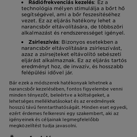
Rádiófrekvenciás kezelés
: Ez a
technológia mélyen stimulálja a bőrt hő
segítségével, ami a bőr feszesítéséhez
vezet. Ez az eljárás hatékony lehet a
narancsbőr eltávolítására, de többszöri
alkalmazást és rendszerességet igényel.
Zsírleszívás
: Bizonyos esetekben a
narancsbőr eltávolítására zsírleszívást,
azaz a zsírsejteket eltávolító sebészeti
eljárást alkalmaznak. Ez az eljárás tartós
eredményt hoz, de invazív, és hosszabb
felépülési idővel jár.
Bár ezek a módszerek hatékonyak lehetnek a
narancsbőr kezelésében, fontos figyelembe venni
minden tényezőt, beleértve a költségeket, a
lehetséges mellékhatásokat és az eredmények
hosszú távú fenntarthatóságát. Minden eset egyedi,
ezért érdemes felkeresni egy szakembert, aki az
igényeinek és céljainak legmegfelelőbb
megközelítést tudja javasolni.