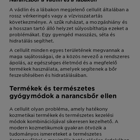
A vádlin és a lábakon megjelenő cellulit általában a
rossz vérkeringés vagy a vízvisszatartás
következménye. A szűk ruházat, a mozgáshiány és
a hosszan tartó álló helyzet súlyosbíthatja ezeket a
problémákat. Egy gyengéd masszázs, séta és
hidratálás segíthet.
A cellulit minden egyes területének megvannak a
maga sajátosságai, de a közös nevező a rendszeres
ápolás, az egészséges életmód és a megfelelő
termékek használata, amelyek segítenek a bőr
feszesítésében és hidratálásában.
Termékek és természetes
gyógymódok a narancsbőr ellen
A cellulit olyan probléma, amely hatékony
kozmetikai termékek és természetes kezelési
módok kombinációjával sikeresen kezelhető. A
modern kozmetikumok gyakran ötvözik a
tudományos ismereteket a természetes
összetevőkkel a maximális hatás elérése érdekében.