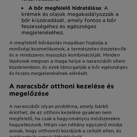
A bőr megfelelő hidratálása
: A
krémek és olajok megakadályozzák a
bőr kiszáradását, amely fontos a bőr
feszességéhez és egészséges
megjelenéséhez.
A megfelelő bőrápolás magában foglalja a
minőségi kozmetikumok, a természetes összetevők
és a rendszeres masszázs kombinációját. Minden
lépésnek megvan a maga helye a narancsbőr elleni
küzdelemben, és ezek támogatják a bőr egészséges
és feszes megjelenésének elérését.
A naracsbőr otthoni kezelése és
megelőzése
A narancsbőr olyan probléma, amely bárkit
érinthet, de az otthoni kezelése gyakran nem
megfelelő, ha csak a hagyományos módszerekre
hagyatkozunk. Mégis van néhány egyszerű módja
annak, hogy otthonról küzdjünk a cellulit ellen, és
csökkentsük annak láthatóságát.