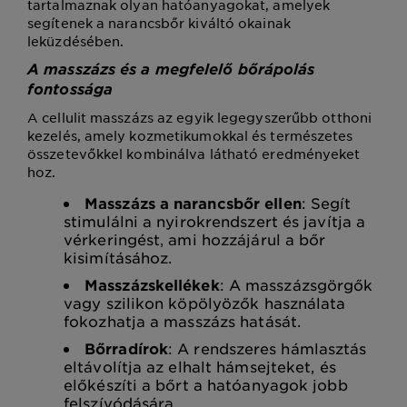
tartalmaznak olyan hatóanyagokat, amelyek
segítenek a narancsbőr kiváltó okainak
leküzdésében.
A masszázs és a megfelelő bőrápolás
fontossága
A cellulit masszázs az egyik legegyszerűbb otthoni
kezelés, amely kozmetikumokkal és természetes
összetevőkkel kombinálva látható eredményeket
hoz.
Masszázs a narancsbőr ellen
: Segít
stimulálni a nyirokrendszert és javítja a
vérkeringést, ami hozzájárul a bőr
kisimításához.
Masszázskellékek
: A masszázsgörgők
vagy szilikon köpölyözők használata
fokozhatja a masszázs hatását.
Bőrradírok
: A rendszeres hámlasztás
eltávolítja az elhalt hámsejteket, és
előkészíti a bőrt a hatóanyagok jobb
felszívódására.