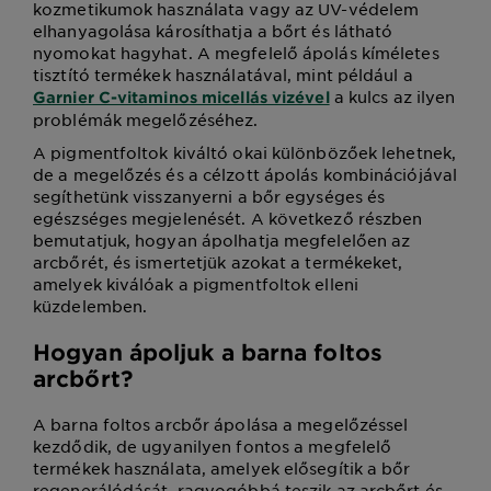
kozmetikumok használata vagy az UV-védelem
elhanyagolása károsíthatja a bőrt és látható
nyomokat hagyhat. A megfelelő ápolás kíméletes
tisztító termékek használatával, mint például a
a kulcs az ilyen
Garnier C-vitaminos micellás vizével
problémák megelőzéséhez.
A pigmentfoltok kiváltó okai különbözőek lehetnek,
de a megelőzés és a célzott ápolás kombinációjával
segíthetünk visszanyerni a bőr egységes és
egészséges megjelenését. A következő részben
bemutatjuk, hogyan ápolhatja megfelelően az
arcbőrét, és ismertetjük azokat a termékeket,
amelyek kiválóak a pigmentfoltok elleni
küzdelemben.
Hogyan ápoljuk a barna foltos
arcbőrt?
A barna foltos arcbőr ápolása a megelőzéssel
kezdődik, de ugyanilyen fontos a megfelelő
termékek használata, amelyek elősegítik a bőr
regenerálódását, ragyogóbbá teszik az arcbőrt és