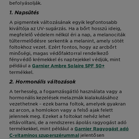
befolyásolják.
1. Napsütés
A pigmentek változásának egyik legfontosabb
kiváltója az UV-sugárzás. Ha a bőrt hosszú ideig,
megfelelő védelem nélkül éri a nap, a melanociták
túltermelődésre serkentik a melanint, amely sötét
foltokhoz vezet. Ezért fontos, hogy az arcbőrt
minőségi, magas védőfaktorral rendelkező
fényvédő krémekkel és naptejekkel védjük, mint
például a
Garnier Ambre Solaire SPF 50+
termékkel.
2. Hormonális változások
A terhesség, a fogamzásgátló használata vagy a
hormonális kezelések melazmák kialakulásához
vezethetnek – ezek barna foltok, amelyek gyakran
az arcon, a homlokon vagy a felső ajak felett
jelennek meg. Ezeket a foltokat nehéz lehet
eltávolítani, de a rendszeres ápolás ragyogást adó
termékekkel, mint például a
Garnier Ragyogást adó
jelentősen
C-vitaminos szuperszérummal