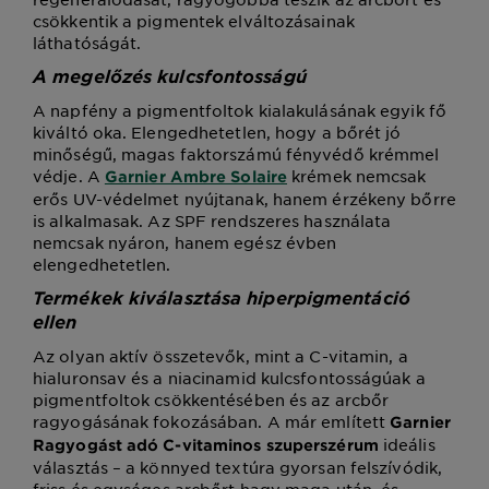
csökkentik a pigmentek elváltozásainak
láthatóságát.
A megelőzés kulcsfontosságú
A napfény a pigmentfoltok kialakulásának egyik fő
kiváltó oka. Elengedhetetlen, hogy a bőrét jó
minőségű, magas faktorszámú fényvédő krémmel
védje. A
krémek nemcsak
Garnier Ambre Solaire
erős UV-védelmet nyújtanak, hanem érzékeny bőrre
is alkalmasak. Az SPF rendszeres használata
nemcsak nyáron, hanem egész évben
elengedhetetlen.
Termékek kiválasztása hiperpigmentáció
ellen
Az olyan aktív összetevők, mint a C-vitamin, a
hialuronsav és a niacinamid kulcsfontosságúak a
pigmentfoltok csökkentésében és az arcbőr
ragyogásának fokozásában. A már említett
Garnier
ideális
Ragyogást adó C-vitaminos szuperszérum
választás – a könnyed textúra gyorsan felszívódik,
friss és egységes arcbőrt hagy maga után, és