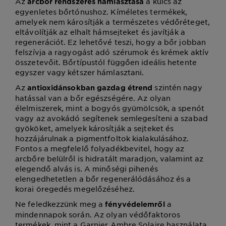
Az
a kulcs az
arcbőr rendszeres hámlasztása
egyenletes bőrtónushoz. Kíméletes termékek,
amelyek nem károsítják a természetes védőréteget,
eltávolítják az elhalt hámsejteket és javítják a
regenerációt. Ez lehetővé teszi, hogy a bőr jobban
felszívja a ragyogást adó szérumok és krémek aktív
összetevőit. Bőrtípustól függően ideális hetente
egyszer vagy kétszer hámlasztani.
Az
szintén nagy
antioxidánsokban gazdag étrend
hatással van a bőr egészségére. Az olyan
élelmiszerek, mint a bogyós gyümölcsök, a spenót
vagy az avokádó segítenek semlegesíteni a szabad
gyököket, amelyek károsítják a sejteket és
hozzájárulnak a pigmentfoltok kialakulásához.
Fontos a megfelelő folyadékbevitel, hogy az
arcbőre belülről is hidratált maradjon, valamint az
elegendő alvás is. A minőségi pihenés
elengedhetetlen a bőr regenerálódásához és a
korai öregedés megelőzéséhez.
Ne feledkezzünk meg a
a
fényvédelemről
mindennapok során. Az olyan védőfaktoros
termékek, mint a Garnier Ambre Solaire használata