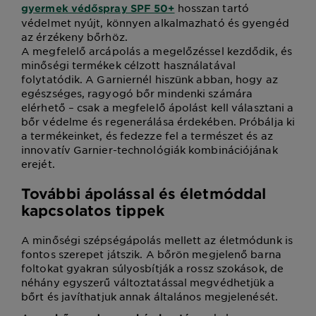
hosszan tartó
gyermek védőspray SPF 50+
védelmet nyújt, könnyen alkalmazható és gyengéd
az érzékeny bőrhöz.
A megfelelő arcápolás a megelőzéssel kezdődik, és
minőségi termékek célzott használatával
folytatódik. A Garniernél hiszünk abban, hogy az
egészséges, ragyogó bőr mindenki számára
elérhető – csak a megfelelő ápolást kell választani a
bőr védelme és regenerálása érdekében. Próbálja ki
a termékeinket, és fedezze fel a természet és az
innovatív Garnier-technológiák kombinációjának
erejét.
További ápolással és életmóddal
kapcsolatos tippek
A minőségi szépségápolás mellett az életmódunk is
fontos szerepet játszik. A bőrön megjelenő barna
foltokat gyakran súlyosbítják a rossz szokások, de
néhány egyszerű változtatással megvédhetjük a
bőrt és javíthatjuk annak általános megjelenését.