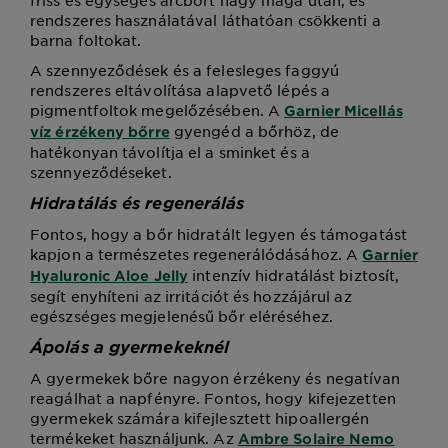
rendszeres használatával láthatóan csökkenti a
barna foltokat.
A szennyeződések és a felesleges faggyú
rendszeres eltávolítása alapvető lépés a
pigmentfoltok megelőzésében. A
Garnier Micellás
gyengéd a bőrhöz, de
víz érzékeny bőrre
hatékonyan távolítja el a sminket és a
szennyeződéseket.
Hidratálás és regenerálás
Fontos, hogy a bőr hidratált legyen és támogatást
kapjon a természetes regenerálódásához. A
Garnier
intenzív hidratálást biztosít,
Hyaluronic Aloe Jelly
segít enyhíteni az irritációt és hozzájárul az
egészséges megjelenésű bőr eléréséhez.
Ápolás a gyermekeknél
A gyermekek bőre nagyon érzékeny és negatívan
reagálhat a napfényre. Fontos, hogy kifejezetten
gyermekek számára kifejlesztett hipoallergén
termékeket használjunk. Az
Ambre Solaire Nemo