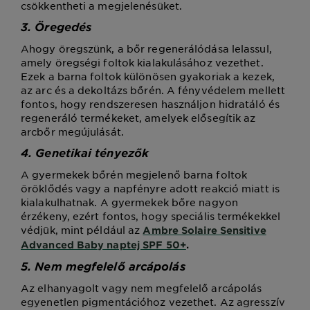
csökkentheti a megjelenésüket.
3. Öregedés
Ahogy öregszünk, a bőr regenerálódása lelassul,
amely öregségi foltok kialakulásához vezethet.
Ezek a barna foltok különösen gyakoriak a kezek,
az arc és a dekoltázs bőrén. A fényvédelem mellett
fontos, hogy rendszeresen használjon hidratáló és
regeneráló termékeket, amelyek elősegítik az
arcbőr megújulását.
4. Genetikai tényezők
A gyermekek bőrén megjelenő barna foltok
öröklődés vagy a napfényre adott reakció miatt is
kialakulhatnak. A gyermekek bőre nagyon
érzékeny, ezért fontos, hogy speciális termékekkel
védjük, mint például az
Ambre Solaire Sensitive
Advanced Baby naptej SPF 50+
.
5. Nem megfelelő arcápolás
Az elhanyagolt vagy nem megfelelő arcápolás
egyenetlen pigmentációhoz vezethet. Az agresszív