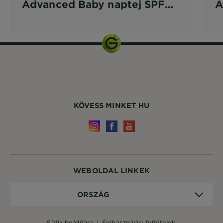
Advanced Baby naptej SPF
A
50+
S
KÖVESS MINKET HU
WEBOLDAL LINKEK
Ország
ORSZÁG
sütik beállítása
felhasználási feltételek