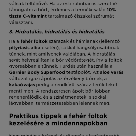
válnak feltűnővé. Ha az esti rutinban is szeretné
támogatni a bőrt, érdemes a termékcsalád
10%
tartalmazó éjszakai szérumát
tiszta C-vitamint
választani.
3. Hidratálás, hidratálás és hidratálás
Ha a
szárazak és hámlanak (jellemző
fehér foltok
esetén), sokkal hangsúlyosabbnak
pityriasis alba
tűnnek, mint amilyenek valójában. A hidratálás
segít helyreállítani a bőr védőrétegét, így a foltok
gyorsabban eltűnnek. Fürdés után használja a
testápolót. Az
Garnier Body Superfood
aloe verás
változat igazi ápolás az érzékeny bőrnek, a
pedig a rendkívül száraz területeket
kakaóvajas
menti meg. A rendszeresen ápolt bőr jobban
regenerálódik, és a színátmenetek is sokkal
lágyabban, természetesebben jelennek meg.
Praktikus tippek a fehér foltok
kezelésére a mindennapokban
Nem mindig a krémek és diagnózis legfontosabb.