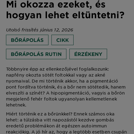
Mi okozza ezeket, és
hogyan lehet eltüntetni?
Utolsó frissítés június 12, 2026
BŐRÁPOLÁS
CIKK
BŐRÁPOLÁS RUTIN
ÉRZÉKENY
Többnyire épp az ellenkezőjével foglalkozunk:
napfény okozta sötét foltokkal vagy az akné
nyomaival. De mi történik akkor, ha a pigmentáció
pont fordítva történik, és a bőr nem sötétedik, hanem
elveszíti a színét? A hipopigmentáció, vagyis a bőrön
megjelenő fehér foltok ugyanolyan kellemetlenek
lehetnek.
Miért történik ez a bőrünkkel? Ennek számos oka
lehet: a túlzásba vitt napozástól kezdve gombás
eredetű problémákon át egészen autoimmun
reakciókig. A jó hír az, hogy a legtöbb esetben csupán