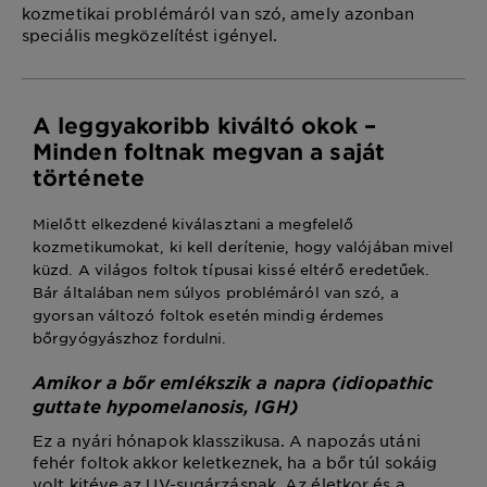
kozmetikai problémáról van szó, amely azonban
speciális megközelítést igényel.
A leggyakoribb kiváltó okok –
Minden foltnak megvan a saját
története
Mielőtt elkezdené kiválasztani a megfelelő
kozmetikumokat, ki kell derítenie, hogy valójában mivel
küzd. A világos foltok típusai kissé eltérő eredetűek.
Bár általában nem súlyos problémáról van szó, a
gyorsan változó foltok esetén mindig érdemes
bőrgyógyászhoz fordulni.
Amikor a bőr emlékszik a napra (idiopathic
guttate hypomelanosis, IGH)
Ez a nyári hónapok klasszikusa. A napozás utáni
fehér foltok akkor keletkeznek, ha a bőr túl sokáig
volt kitéve az UV-sugárzásnak. Az életkor és a