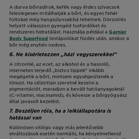
A durva bőrradírok, kefék vagy érdes szivacsok
feleslegesen irritálhatják a bőrt, és egyes fehér
foltokat még hangsúlyosabbá tehetnek. Dörzsölés
helyett válasszon gyengéd tusfürdőket és
rendszeres hidratálást. Használja például a
Garnier
testápolókat fürdés után, amikor a
Body Superfood
bőr még enyhén nedves.
6. Ne kísérletezzen „házi vegyszerekkel”
A citromlé, az ecet, az alkohol és a hasonló,
interneten terjedő „biztos tippek” inkább
megégetik a bőrt, mintsem egységesítenék a
tónust. Ha célzottan szeretné kezelni a
pigmentációt, maradjon a bevált hatóanyagoknál
(C-vitamin, niacinamid), és kövesse a bőrgyógyász
által javasolt kezelést.
7. Beszéljen róla, ha a lelkiállapotára is
hatással van
Különösen vitiligo vagy más jelentősebb
elváltozások esetén normális, ha kényelmetlenül