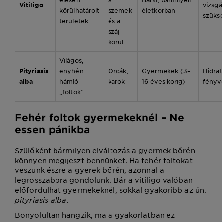
Vitiligo
vizsgá
körülhatárolt
szemek
életkorban
szüks
területek
és a
száj
körül
Világos,
Pityriasis
enyhén
Orcák,
Gyermekek (3–
Hidrat
alba
hámló
karok
16 éves korig)
fényv
„foltok”
Fehér foltok gyermekeknél – Ne
essen pánikba
Szülőként bármilyen elváltozás a gyermek bőrén
könnyen megijeszt bennünket. Ha fehér foltokat
veszünk észre a gyerek bőrén, azonnal a
legrosszabbra gondolunk. Bár a vitiligo valóban
előfordulhat gyermekeknél, sokkal gyakoribb az ún.
pityriasis alba
.
Bonyolultan hangzik, ma a gyakorlatban ez