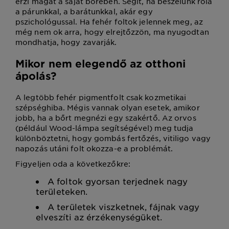
érzi magát a saját bőrében. Segít, ha beszélünk róla
a párunkkal, a barátunkkal, akár egy
pszichológussal. Ha fehér foltok jelennek meg, az
még nem ok arra, hogy elrejtőzzön, ma nyugodtan
mondhatja, hogy zavarják.
Mikor nem elegendő az otthoni
ápolás?
A legtöbb fehér pigmentfolt csak kozmetikai
szépséghiba. Mégis vannak olyan esetek, amikor
jobb, ha a bőrt megnézi egy szakértő. Az orvos
(például Wood-lámpa segítségével) meg tudja
különböztetni, hogy gombás fertőzés, vitiligo vagy
napozás utáni folt okozza-e a problémát.
Figyeljen oda a következőkre:
A foltok gyorsan terjednek nagy
területeken.
A területek viszketnek, fájnak vagy
elveszíti az érzékenységüket.