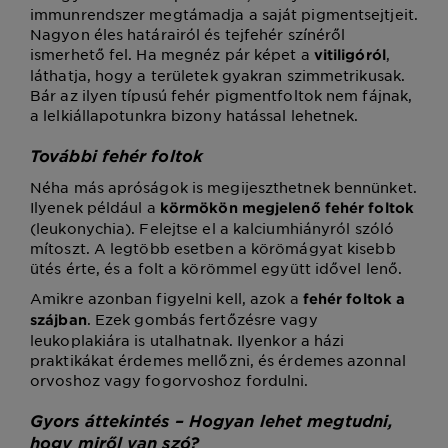
immunrendszer megtámadja a saját pigmentsejtjeit.
Nagyon éles határairól és tejfehér színéről
ismerhető fel. Ha megnéz pár képet a
,
vitiligóról
láthatja, hogy a területek gyakran szimmetrikusak.
Bár az ilyen típusú fehér pigmentfoltok nem fájnak,
a lelkiállapotunkra bizony hatással lehetnek.
További fehér foltok
Néha más apróságok is megijeszthetnek bennünket.
Ilyenek például a
körmökön megjelenő fehér foltok
(leukonychia). Felejtse el a kalciumhiányról szóló
mítoszt. A legtöbb esetben a körömágyat kisebb
ütés érte, és a folt a körömmel együtt idővel lenő.
Amikre azonban figyelni kell, azok a
fehér foltok a
. Ezek gombás fertőzésre vagy
szájban
leukoplakiára is utalhatnak. Ilyenkor a házi
praktikákat érdemes mellőzni, és érdemes azonnal
orvoshoz vagy fogorvoshoz fordulni.
Gyors áttekintés – Hogyan lehet megtudni,
hogy miről van szó?