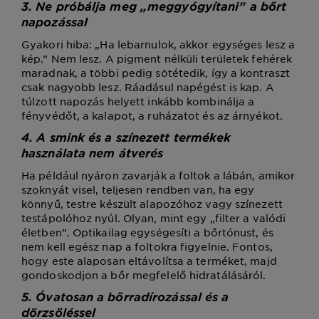
3. Ne próbálja meg „meggyógyítani” a bőrt
napozással
Gyakori hiba: „Ha lebarnulok, akkor egységes lesz a
kép.” Nem lesz. A pigment nélküli területek fehérek
maradnak, a többi pedig sötétedik, így a kontraszt
csak nagyobb lesz. Ráadásul napégést is kap. A
túlzott napozás helyett inkább kombinálja a
fényvédőt, a kalapot, a ruházatot és az árnyékot.
4. A smink és a színezett termékek
használata nem átverés
Ha például nyáron zavarják a foltok a lábán, amikor
szoknyát visel, teljesen rendben van, ha egy
könnyű, testre készült alapozóhoz vagy színezett
testápolóhoz nyúl. Olyan, mint egy „filter a valódi
életben”. Optikailag egységesíti a bőrtónust, és
nem kell egész nap a foltokra figyelnie. Fontos,
hogy este alaposan eltávolítsa a terméket, majd
gondoskodjon a bőr megfelelő hidratálásáról.
5. Óvatosan a bőrradírozással és a
dörzsöléssel