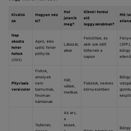
Hol
Kiknél fordul
Kiváltó
Hogyan néz
Mit le
jelenik
elő
ok
ki?
ellen
meg?
leggyakrabban?
Nap
Felnőttek, és
Fény
okozta
Apró, éles
Lábszár,
akik sok időt
(SPF)
fehér
szélű fehér
alkar
töltenek a
bőrgy
foltok
pöttyök
napon
ellenő
(IGH)
Foltok,
amelyek
Bőrgy
Hát,
Pityriasis
nem
Fiatalok, nedves
vizsgá
vállak,
versicolor
barnulnak,
környezetben
gomba
mellkas
finoman
készí
hámlanak
Az arc,
a
Tejfehér,
kezek,
Bőrgy
élesen
a
Bárki, bármilyen