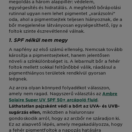
megoldás a három alappillér: védelem,
egységesítés és hidratálás. A megfelelő bőrápolási
rutinnal ugyan nem lehet pigmentet „varázsolni”
oda, ahol a pigmentsejtek teljesen hiányoznak, de a
bőr megjelenése látványosan egységesíthető, így a
foltok szinte észrevétlenné válnak.
1. SPF nélkül nem megy
A napfény az első számú ellenség. Nemcsak tovább
károsítja a pigmentsejteket, hanem jelentősen
növeli a színkülönbséget is. A lebarnult bőr a fehér
foltok mellett sokkal feltűnőbbé válik, ráadásul a
pigmenthiányos területek rendkívül gyorsan
leégnek.
Az arcra olyan könnyed folyadékot válasszon,
amely nem ragad. Nagyszerű választás az
Ambre
.
Solaire Super UV SPF 50+ arcápoló fluid
Láthatatlan pajzsként védi a bőrt az UVA- és UVB-
miközben a hialuronsav
sugárzás ellen,
gondoskodik arról, hogy az arcbőr ne száradjon ki.
Ez az alapvető lépés, amely megakadályozza, hogy
a fehér pigmentfoltok a napozás hatására