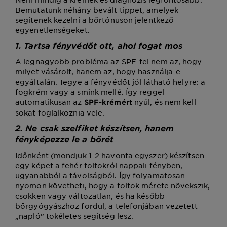
Bemutatunk néhány bevált tippet, amelyek
segítenek kezelni a bőrtónuson jelentkező
egyenetlenségeket.
1. Tartsa fényvédőt ott, ahol fogat mos
A legnagyobb probléma az SPF-fel nem az, hogy
milyet vásárolt, hanem az, hogy használja-e
egyáltalán. Tegye a fényvédőt jól látható helyre: a
fogkrém vagy a smink mellé. Így reggel
automatikusan az
nyúl, és nem kell
SPF-krémért
sokat foglalkoznia vele.
2. Ne csak szelfiket készítsen, hanem
fényképezze le a bőrét
Időnként (mondjuk 1-2 havonta egyszer) készítsen
egy képet a fehér foltokról nappali fényben,
ugyanabból a távolságból. Így folyamatosan
nyomon követheti, hogy a foltok mérete növekszik,
csökken vagy változatlan, és ha később
bőrgyógyászhoz fordul, a telefonjában vezetett
„napló” tökéletes segítség lesz.