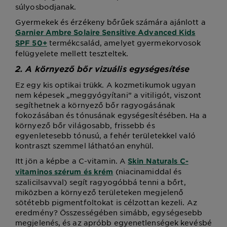
súlyosbodjanak.
Gyermekek és érzékeny bőrűek számára ajánlott a
Garnier Ambre Solaire Sensitive Advanced Kids
termékcsalád, amelyet gyermekorvosok
SPF 50+
felügyelete mellett teszteltek.
2. A környező bőr vizuális egységesítése
Ez egy kis optikai trükk. A kozmetikumok ugyan
nem képesek „meggyógyítani” a vitiligót, viszont
segíthetnek a környező bőr ragyogásának
fokozásában és tónusának egységesítésében. Ha a
környező bőr világosabb, frissebb és
egyenletesebb tónusú, a fehér területekkel való
kontraszt szemmel láthatóan enyhül.
Itt jön a képbe a C-vitamin. A
Skin Naturals C-
(niacinamiddal és
vitaminos szérum és krém
szalicilsavval) segít ragyogóbbá tenni a bőrt,
miközben a környező területeken megjelenő
sötétebb pigmentfoltokat is célzottan kezeli. Az
eredmény? Összességében simább, egységesebb
megjelenés, és az apróbb egyenetlenségek kevésbé