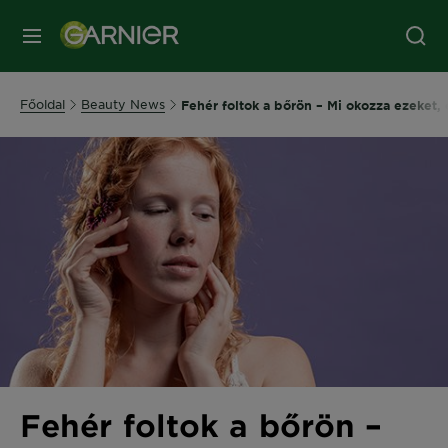
MENÜ
Főoldal
Beauty News
Fehér foltok a bőrön – Mi okozza ezeket, 
Fehér foltok a bőrön –