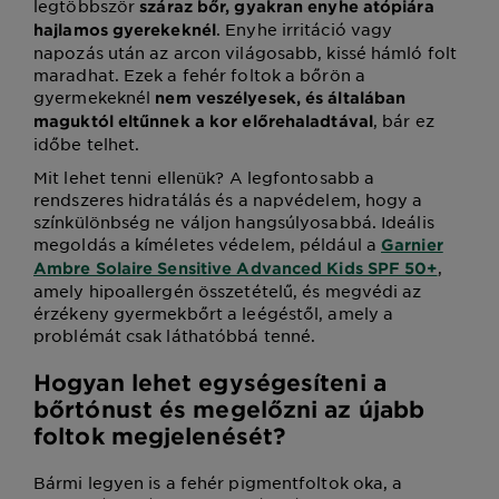
legtöbbször
száraz bőr, gyakran enyhe atópiára
. Enyhe irritáció vagy
hajlamos gyerekeknél
napozás után az arcon világosabb, kissé hámló folt
maradhat. Ezek a fehér foltok a bőrön a
gyermekeknél
nem veszélyesek, és általában
, bár ez
maguktól eltűnnek a kor előrehaladtával
időbe telhet.
Mit lehet tenni ellenük? A legfontosabb a
rendszeres hidratálás és a napvédelem, hogy a
színkülönbség ne váljon hangsúlyosabbá. Ideális
megoldás a kíméletes védelem, például a
Garnier
,
Ambre Solaire Sensitive Advanced Kids SPF 50+
amely hipoallergén összetételű, és megvédi az
érzékeny gyermekbőrt a leégéstől, amely a
problémát csak láthatóbbá tenné.
Hogyan lehet egységesíteni a
bőrtónust és megelőzni az újabb
foltok megjelenését?
Bármi legyen is a fehér pigmentfoltok oka, a