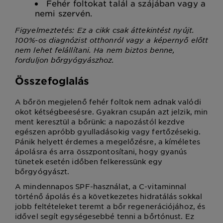
Fehér foltokat talál a szájában vagy a
nemi szervén.
Figyelmeztetés: Ez a cikk csak áttekintést nyújt.
100%-os diagnózist otthonról vagy a képernyő előtt
nem lehet felállítani. Ha nem biztos benne,
forduljon bőrgyógyászhoz.
Összefoglalás
A bőrön megjelenő fehér foltok nem adnak valódi
okot kétségbeesésre. Gyakran csupán azt jelzik, min
ment keresztül a bőrünk: a napozástól kezdve
egészen apróbb gyulladásokig vagy fertőzésekig.
Pánik helyett érdemes a megelőzésre, a kíméletes
ápolásra és arra összpontosítani, hogy gyanús
tünetek esetén időben felkeressünk egy
bőrgyógyászt.
A mindennapos SPF-használat, a C-vitaminnal
történő ápolás és a következetes hidratálás sokkal
jobb feltételeket teremt a bőr regenerációjához, és
idővel segít egységesebbé tenni a bőrtónust. Ez