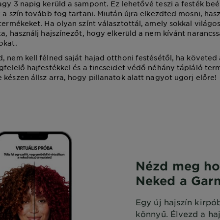
agy 3 napig kerüld a sampont. Ez lehetővé teszi a festék beé
 a szín tovább fog tartani. Miután újra elkezdted mosni, hasz
 termékeket. Ha olyan színt választottál, amely sokkal világo
ta, használj hajszínezőt, hogy elkerüld a nem kívánt narancs
okat.
, nem kell félned saját hajad otthoni festésétől, ha követed
gfelelő hajfestékkel és a tincseidet védő néhány tápláló ter
 készen állsz arra, hogy pillanatok alatt nagyot ugorj előre!
Nézd meg ho
Neked a Garn
Egy új hajszín kirpó
könnyű. Élvezd a ha