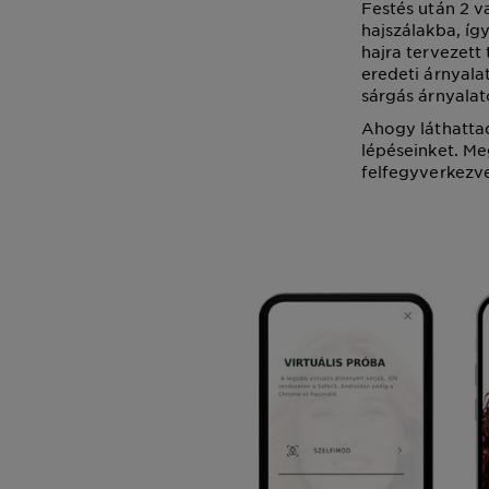
Festés után 2 v
hajszálakba, így
hajra tervezett
eredeti árnyala
sárgás árnyalat
Ahogy láthattad
lépéseinket. Me
felfegyverkezve