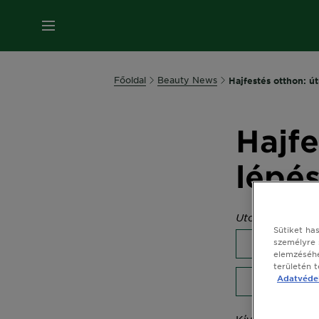
MENÜ
Főoldal
Beauty News
Hajfestés otthon: ú
Hajfe
lépés
Utolsó frissítés
Sütiket ha
személyre 
HAJFESTÉ
elemzéséhe
területén 
Adatvédel
ÁLTALÁNOS