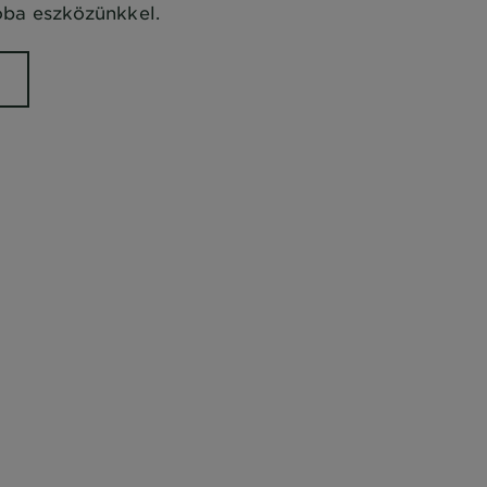
róba eszközünkkel.