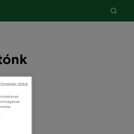
tónk
elfogadás nélkül
 hirdetések
tottságának
 média
.