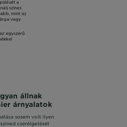
pülését a
nálj színes
sabb, mint az
sárga vagy
 az egyszerű
mékkel
gyan állnak
ier árnyalatok
bálása sosem volt ilyen
jszíned cserélgetését