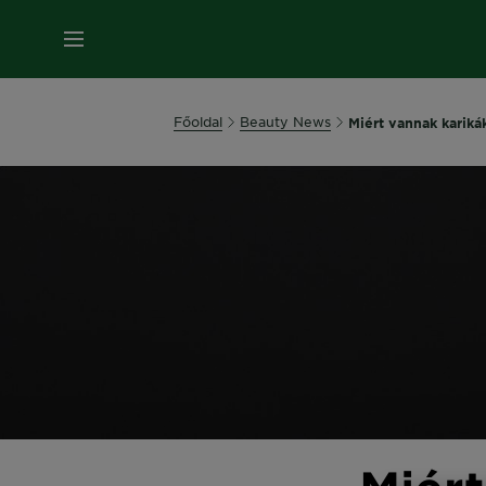
MENÜ
Főoldal
Beauty News
Miért vannak kariká