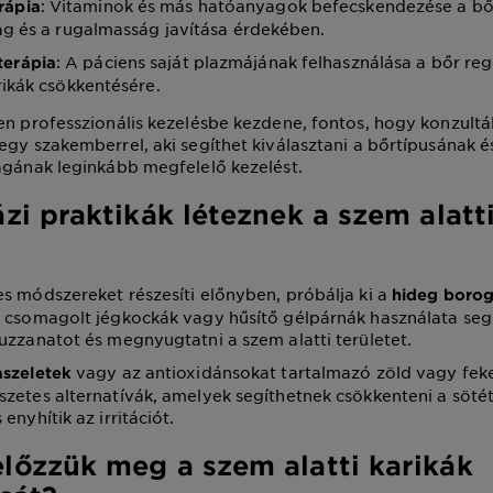
: Vitaminok és más hatóanyagok befecskendezése a bő
rápia
ág és a rugalmasság javítása érdekében.
: A páciens saját plazmájának felhasználása a bőr re
terápia
rikák csökkentésére.
en professzionális kezelésbe kezdene, fontos, hogy konzultá
egy szakemberrel, aki segíthet kiválasztani a bőrtípusának és
ágának leginkább megfelelő kezelést.
zi praktikák léteznek a szem alatt
s módszereket részesíti előnyben, próbálja ki a
hideg borog
 csomagolt jégkockák vagy hűsítő gélpárnák használata seg
uzzanatot és megnyugtatni a szem alatti területet.
vagy az antioxidánsokat tartalmazó zöld vagy fek
aszeletek
zetes alternatívák, amelyek segíthetnek csökkenteni a sötét 
enyhítik az irritációt.
lőzzük meg a szem alatti karikák