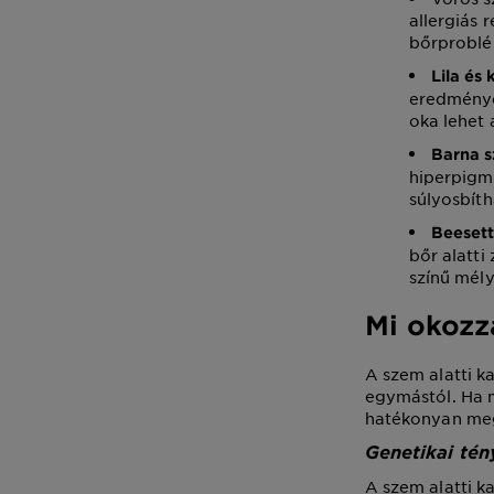
allergiás 
bőrproblé
Lila és
eredménye
oka lehet 
Barna s
hiperpigm
súlyosbíth
Beesett
bőr alatti
színű mély
Mi okozz
A szem alatti k
egymástól. Ha m
hatékonyan megs
Genetikai té
A szem alatti k