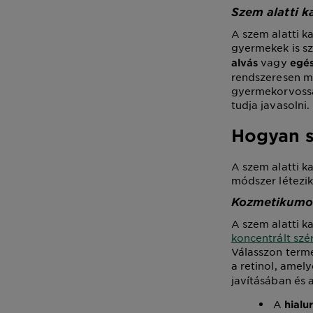
Szem alatti k
A szem alatti k
gyermekek is sz
vagy
alvás
egé
rendszeresen me
gyermekorvossa
tudja javasolni.
Hogyan s
A szem alatti k
módszer létezik
Kozmetikumok
A szem alatti k
koncentrált sz
Válasszon termé
a retinol, amel
javításában és 
A
hialu