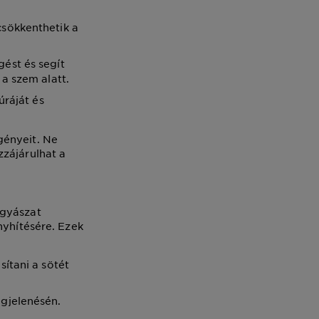
csökkenthetik a
gést és segít
a szem alatt.
úráját és
gényeit. Ne
zzájárulhat a
ógyászat
nyhítésére. Ezek
sítani a sötét
egjelenésén.