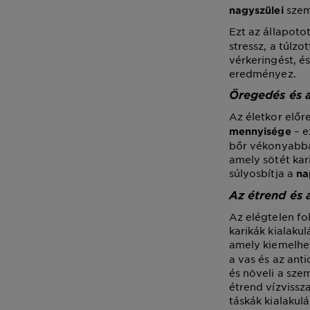
szem 
nagyszülei
Ezt az állapoto
stressz, a túlz
vérkeringést, é
eredményez.
Öregedés és 
Az életkor elő
– e
mennyisége
bőr vékonyabbá 
amely sötét kar
súlyosbítja a
na
Az étrend és 
Az elégtelen fo
karikák kialaku
amely kiemelhet
a vas és az ant
és növeli a sze
étrend vízvissz
táskák kialakul