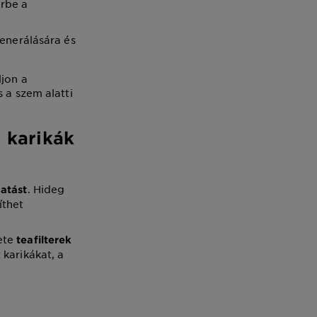
rbe a
generálására és
ljon a
 a szem alatti
i karikák
. Hideg
atást
íthet
ete
teafilterek
karikákat, a