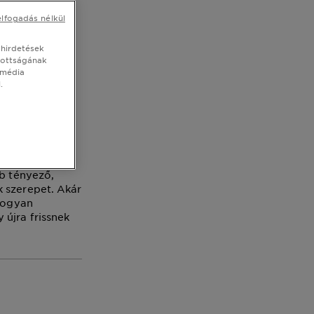
zem
elfogadás nélkül
 hirdetések
tottságának
 média
.
bb tényező,
k szerepet. Akár
 hogyan
 újra frissnek