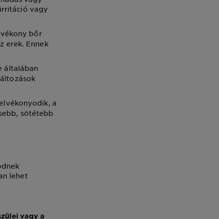
irritáció vagy
a vékony bőr
z erek. Ennek
e általában
áltozások
 elvékonyodik, a
kisebb, sötétebb
södnek
an lehet
szülei vagy a