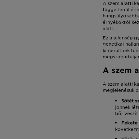
A szem alatti k
függetlenül éri
hangsúlyosabbá
árnyékoktól kez
alatt.
Ez a jelenség g
genetikai hajla
kimerültnek tűn
megszabaduljana
A szem al
A szem alatti k
megjelenésük ok
Sötét s
jönnek lét
bőr veszít
Fekete 
következm
Vörös s