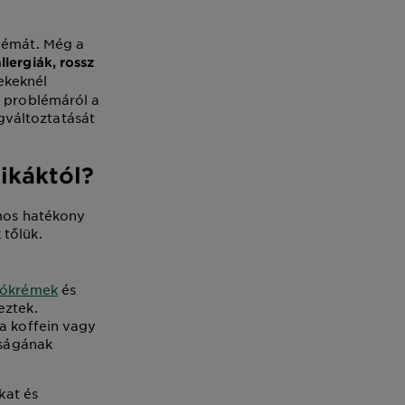
blémát. Még a
llergiák, rossz
ekeknél
a problémáról a
gváltoztatását
ikáktól?
ámos hatékony
 tőlük.
lókrémek
és
eztek.
 a koffein vagy
tságának
kat és