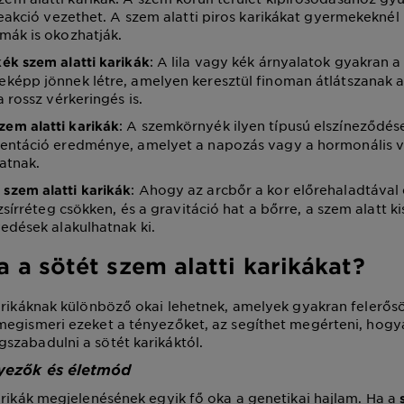
reakció vezethet. A szem alatti piros karikákat gyermekeknél 
mák is okozhatják.
: A lila vagy kék árnyalatok gyakran 
 kék szem alatti karikák
képp jönnek létre, amelyen keresztül finoman átlátszanak a
a rossz vérkeringés is.
: A szemkörnyék ilyen típusú elszíneződés
zem alatti karikák
entáció eredménye, amelyet a napozás vagy a hormonális v
atnak.
: Ahogy az arcbőr a kor előrehaladtával
 szem alatti karikák
 zsírréteg csökken, és a gravitáció hat a bőrre, a szem alatt 
edések alakulhatnak ki.
a a sötét szem alatti karikákat?
arikáknak különböző okai lehetnek, amelyek gyakran felerő
egismeri ezeket a tényezőket, az segíthet megérteni, hogy
zabadulni a sötét karikáktól.
nyezők és életmód
arikák megjelenésének egyik fő oka a genetikai hajlam. Ha a