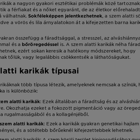
arikák a nagyon gyakori esztétikai problémák közé tartoznak,
ntik a férfiakat és a nőket egyaránt, de az életkor előrehala
 válhatnak.
, a szem alatti s
Sokféleképpen jelentkezhetnek
dve a vörös és lila árnyalatokon át a kifejezetten barna kar
yakran összefügg a fáradtsággal, a stresszel, az alváshiánnya
mmal és a
is. A szem alatti karikák néha fára
bőröregedéssel
hetnek, ezért sokan keresik a hatékony módszereket, hogy
k tőlük, vagy legalábbis csökkentsék a láthatóságukat.
atti karikák típusai
arikáknak több típusa létezik, amelyeknek nemcsak a színük,
a is különbözik:
: Ezek általában a fáradtság és az alváshiá
zem alatti karikák
re. Okozhatja ezeket a fokozott pigmentáció vagy az öreged
 a rugalmasságából és a kollagénjéből.
: Ezek a karikák gyakran genetikai hajlam
szem alatti karikák
ényei, és a sötétebb bőrűeknél kifejezettebbek lehetnek.
zem alatti karikák: A szem körüli terület kipirosodásához gy