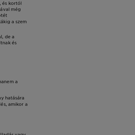
 és kortól
dtával még
ötét
ikákig a szem
l, de a
dtnak és
 hanem a
ny hatására
és, amikor a
ulladás vagy