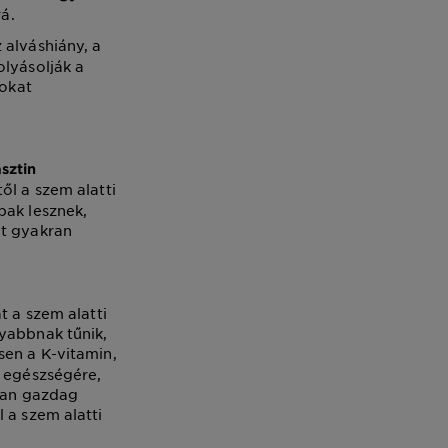
rá.
z alváshiány, a
olyásolják a
tokat
sztin
ől a szem alatti
bak lesznek,
ot gyakran
t a szem alatti
nyabbnak tűnik,
sen a K-vitamin,
r egészségére,
óban gazdag
 a szem alatti