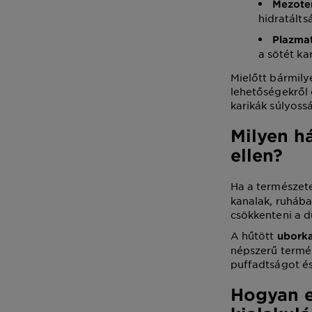
Mezote
hidratálts
Plazma
a sötét ka
Mielőtt bármily
lehetőségekről 
karikák súlyoss
Milyen há
ellen?
Ha a természete
kanalak, ruhába
csökkenteni a d
A hűtött
ubork
népszerű termés
puffadtságot és 
Hogyan e