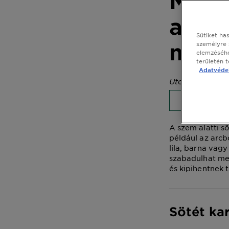
Miért
alatt
Sütiket ha
megs
személyre 
elemzéséhe
területén 
Adatvédel
Utolsó frissítés
BŐRÁPOL
A szem alatti s
például az arcb
lila, barna vag
szabadulhat meg
és kipihentnek 
Sötét ka