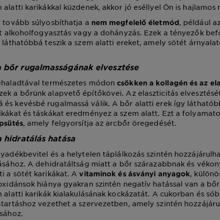
alatti karikákkal küzdenek, akkor jó eséllyel Ön is hajlamos 
t tovább súlyosbíthatja a
, például a
nem megfelelő életmód
ott alkoholfogyasztás vagy a dohányzás. Ezek a tényezők bef
s láthatóbbá teszik a szem alatti ereket, amely sötét árnyala
a bőr rugalmasságának elvesztése
rehaladtával természetes módon
csökken a kollagén és az ela
zek a bőrünk alapvető építőkövei. Az elaszticitás elvesztését
és kevésbé rugalmassá válik. A bőr alatti erek így láthatób
ikákat és táskákat eredményez a szem alatt. Ezt a folyamat
, amely felgyorsítja az arcbőr öregedését.
psütés
a hidratálás hatása
lyadékbevitel és a helytelen táplálkozás szintén hozzájárulha
lásához. A dehidratáltság miatt a bőr szárazabbnak és véko
i a sötét karikákat. A
, különö
vitaminok és ásványi anyagok
ioxidánsok hiánya gyakran szintén negatív hatással van a bő
m alatti karikák kialakulásának kockázatát. A cukorban és s
atartáshoz vezethet a szervezetben, amely szintén hozzájárul
ásához.