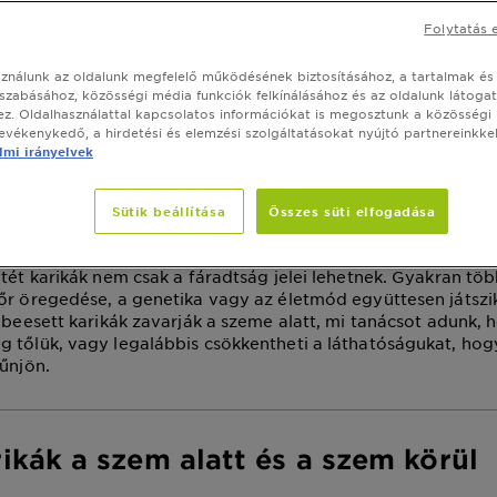
 vannak karikák a s
Folytatás 
 és hogyan lehet
sználunk az oldalunk megfelelő működésének biztosításához, a tartalmak és
zabadulni tőlük?
szabásához, közösségi média funkciók felkínálásához és az oldalunk látoga
z. Oldalhasználattal kapcsolatos információkat is megosztunk a közösségi
tevékenykedő, a hirdetési és elemzési szolgáltatásokat nyújtó partnereinkkel
mi irányelvek
 március 27, 2026
Sütik beállítása
Összes süti elfogadása
ÁS
CIKK
BŐRÁPOLÁS RUTIN
ötét karikák nem csak a fáradtság jelei lehetnek. Gyakran tö
őr öregedése, a genetika vagy az életmód együttesen játszi
y beesett karikák zavarják a szeme alatt, mi tanácsot adunk,
 tőlük, vagy legalábbis csökkentheti a láthatóságukat, hogy
tűnjön.
rikák a szem alatt és a szem körül