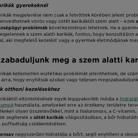
arikák gyerekeknél
arikák megjelenése nem csak a felnőttek körében jelent pro
envedhetnek vörös vagy sötét karikáktól szem alatt – ezek
a
következményei lehetnek. Ha a gyerm
szségügyi problémák
gjelennek a szem alatti karikák, fontos, hogy konzultáljon 
l, aki megfelelő kezelést vagy a gyermek életmódjának me
zabaduljunk meg a szem alatti kar
arikák kellemetlen esztétikai problémát jelenthetnek, de sz
 arra, hogy enyhítsük azokat vagy teljesen megszabaduljunk
 otthoni kezelésekhez
arikáktól eltüntetésének egyik leggyakoribb módja a
hidratá
érumok
használata, amelyeket erre az érzékeny területre terv
keket olyan összetevőkkel, mint a hialuronsav, a C-vitamin,
yek segítenek a
világosításában, a bőr hidratál
sötét karikák
a puffadtság csökkentésében.
nagyszerűen hidratálja a bőrt, segít enyhíteni a ránco
ronsav