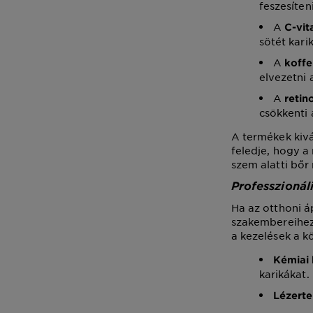
feszesíten
A
C-vit
sötét kari
A
koff
elvezetni 
A
retin
csökkenti
A termékek kivá
feledje, hogy a
szem alatti bőr
Professzionál
Ha az otthoni á
szakembereihez,
a kezelések a k
Kémiai 
karikákat.
Lézerte