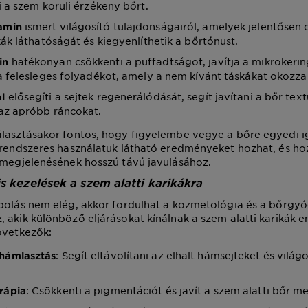
i a szem körüli érzékeny bőrt.
ismert világosító tulajdonságairól, amelyek jelentősen 
amin
kák láthatóságát és kiegyenlíthetik a bőrtónust.
hatékonyan csökkenti a puffadtságot, javítja a mikrokerin
ein
a felesleges folyadékot, amely a nem kívánt táskákat okozza 
elősegíti a sejtek regenerálódását, segít javítani a bőr text
ol
 az apróbb ráncokat.
lasztásakor fontos, hogy figyelembe vegye a bőre egyedi i
 rendszeres használatuk látható eredményeket hozhat, és ho
 megjelenésének hosszú távú javulásához.
is kezelések a szem alatti karikákra
polás nem elég, akkor fordulhat a kozmetológia és a bőrgy
 akik különböző eljárásokat kínálnak a szem alatti karikák e
övetkezők:
: Segít eltávolítani az elhalt hámsejteket és világo
hámlasztás
: Csökkenti a pigmentációt és javít a szem alatti bőr m
rápia