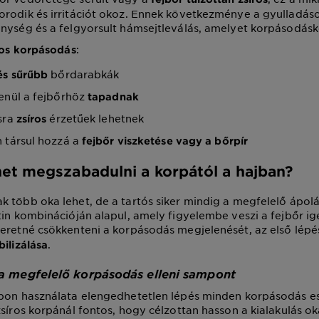
rodik és irritációt okoz. Ennek következménye a gyulladáso
nység és a felgyorsult hámsejtleválás, amelyet korpásodásk
:
íros korpásodás
bőrdarabkák
és sűrűbb
enül a fejbőrhöz
tapadnak
sra
érzetűek lehetnek
zsíros
 társul hozzá a
fejbőr viszketése vagy a bőrpír
et megszabadulni a korpától a hajban?
 több oka lehet, de a tartós siker mindig a megfelelő ápol
tin kombinációján alapul, amely figyelembe veszi a fejbőr ig
eretné csökkenteni a korpásodás megjelenését, az első lépé
.
bilizálása
i a megfelelő korpásodás elleni sampont
mpon használata elengedhetetlen lépés minden korpásodás es
zsíros korpánál fontos, hogy célzottan hasson a kialakulás ok