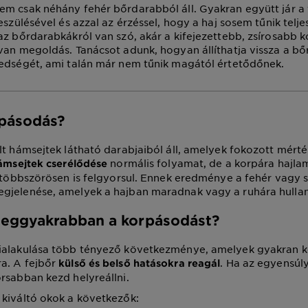
m csak néhány fehér bőrdarabból áll. Gyakran együtt jár a 
eszülésével és azzal az érzéssel, hogy a haj sosem tűnik telje
az bőrdarabkákról van szó, akár a kifejezettebb, zsírosabb 
van megoldás. Tanácsot adunk, hogyan állíthatja vissza a b
edségét, ami talán már nem tűnik magától értetődőnek.
rpásodás?
lt hámsejtek látható darabjaiból áll, amelyek fokozott mért
normális folyamat, de a korpára hajl
ámsejtek cserélődése
r többszörösen is felgyorsul. Ennek eredménye a fehér vagy 
gjelenése, amelyek a hajban maradnak vagy a ruhára hulla
leggyakrabban a korpásodást?
ialakulása több tényező következménye, amelyek gyakran 
a. A fejbőr
. Ha az egyensúl
külső és belső hatásokra reagál
rsabban kezd helyreállni.
kiváltó okok a következők: