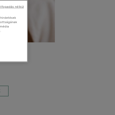
elfogadás nélkül
 hirdetések
tottságának
 média
.
a
K