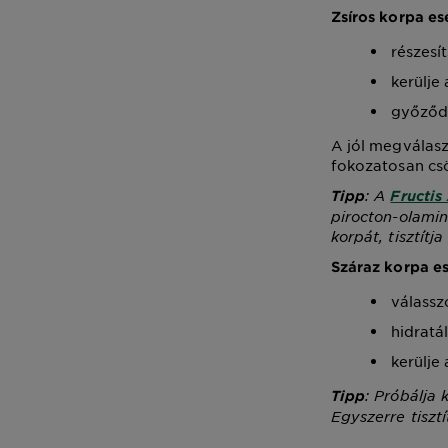
Zsíros korpa es
részesí
kerülje
győződj
A jól megválasz
fokozatosan csö
: A
Tipp
Fructis
pirocton-olamin
korpát, tisztítja
Száraz korpa e
válassz
hidratál
kerülje 
: Próbálja 
Tipp
Egyszerre tiszt