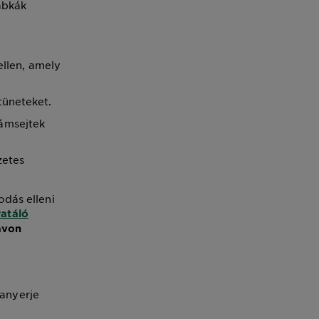
abkák
llen, amely
tüneteket.
hámsejtek
zetes
dás elleni
ratáló
ávon
zanyerje