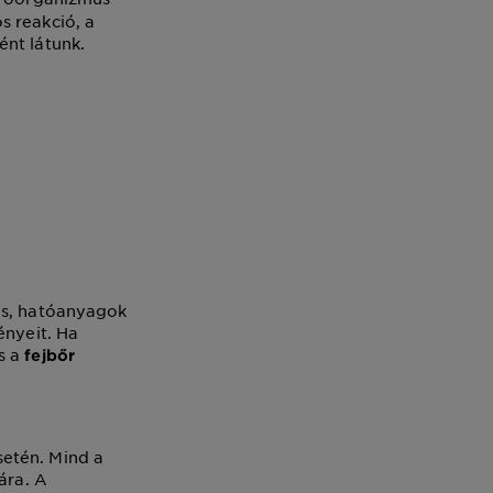
s reakció, a
ént látunk.
ás, hatóanyagok
ényeit. Ha
s a
fejbőr
etén. Mind a
ára. A