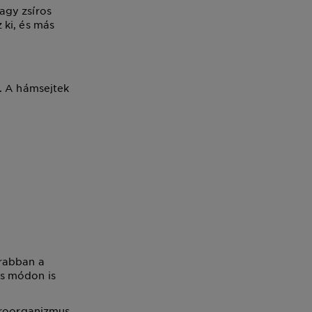
agy zsíros
 ki, és más
t. A hámsejtek
krabban a
es módon is
kroorganizmus