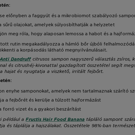
:
etén
tse előnyben a faggyút és a mikrobiomot szabályozó sampo
 a sűrű olajokat, amelyek súlyosbíthatják a helyzetet
ön meg róla, hogy alaposan lemossa a habot és a hajformáz
tott rutin megakadályozza a hámló bőr újbóli felhalmozódás
kkenti a korpásodás látható megnyilvánulásait.
citrusos sampon nagyszerű választás zsíros, k
 Anti Dandruff
nal és citrushéj-kivonattal gazdagított összetétel segít meg
 a hajat és nyugtatja a viszkető, irritált fejbőrt.
:
setén
on enyhe samponokat, amelyek nem tartalmaznak szárító sz
ja a fejbőrét és kerülje a túlzott hajformázást
a forró vizet és a gyakori beszárítást
ki például a
tápláló sampont szára
Fructis Hair Food Banana
ítja és táplálja a hajszálakat. Összetétele 98%-ban természe