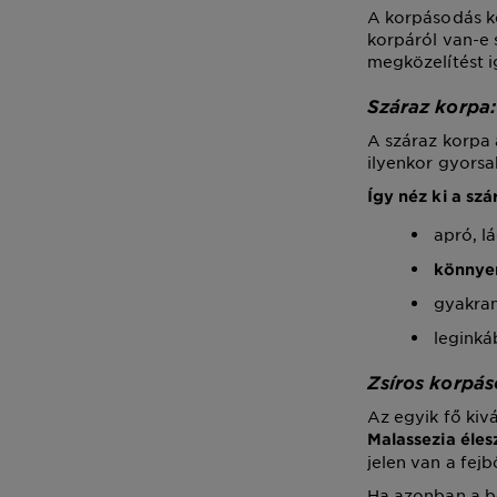
A korpásodás ke
korpáról van-e 
megközelítést i
Száraz korpa:
A száraz korpa 
ilyenkor gyors
Így néz ki a sz
apró, l
könnyen
gyakran
leginká
Zsíros korpás
Az egyik fő ki
Malassezia éle
jelen van a fejb
Ha azonban a b