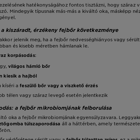
zelésének hatékonyságához fontos tisztázni, hogy száraz v
szó. Mindegyik típusnak más-más a kiváltó oka, másképp néz
gényel.
 a kiszáradt, érzékeny fejbőr következménye
akkor jelenik meg, ha a fejbőr nedvességhiányos vagy sérül
abban és kisebb méretben hámlanak le.
:
áraz korpásodás
ágy,
világos hámló bőr
 kiesik a hajból
 kíséri a
feszülő bőr vagy a viszkető érzés
bb télen vagy száraz levegő esetén jelentkezik
odás: a fejbőr mikrobiomjának felborulása
váltó oka a fejbőr mikrobiomjának egyensúlyzavara. Leggya
áll a háttérben, amely természet
sztőgomba túlszaporodása
őrön.
őr védőrétege sérült vagy a
, ez a mi
fejbőr túlzottan zsíros