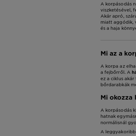
A korpásodás ne
viszketésével, f
Akár apró, szár
miatt aggódik, 
és a haja könny
Mi az a ko
A korpa az elha
a fejbőrről. A
h
ez a ciklus aká
bőrdarabkák me
Mi okozza 
A korpásodás k
hatnak egymásr
normálisnál gyo
A leggyakoribb 