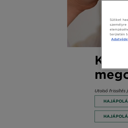
Sütiket ha
személyre 
elemzéséhe
területén 
Adatvédel
Korpá
mego
Utolsó frissítés
HAJÁPOLÁ
HAJÁPOLÁS