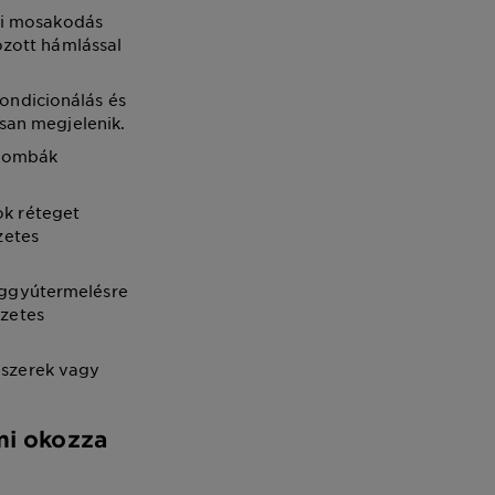
pi mosakodás
ozott hámlással
kondicionálás és
rsan megjelenik.
őgombák
ok réteget
zetes
aggyútermelésre
szetes
ószerek vagy
 mi okozza