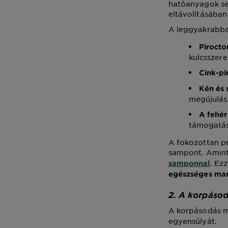
hatóanyagok se
eltávolításában
A leggyakrabba
Pirocto
kulcsszere
Cink-pi
Kén és 
megújulás
A fehér
támogatás
A fokozottan p
sampont. Amint 
. Ez
samponnal
egészséges mar
2. A korpásod
A korpásodás m
egyensúlyát.