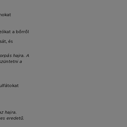
nokat
ókat a bőrről
át, és
orpás hajra. A
szüntetni a
ulfátokat
z hajra.
tes eredetű.