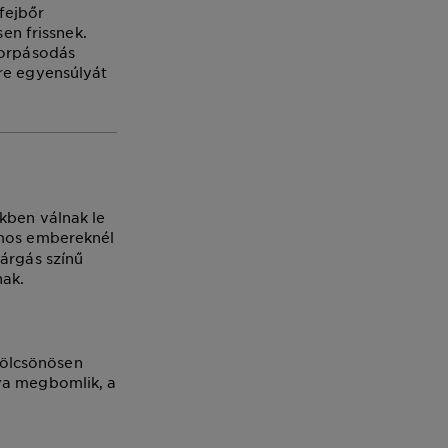
fejbőr
sen frissnek.
korpásodás
őre egyensúlyát
ékben válnak le
amos embereknél
sárgás színű
nak.
kölcsönösen
ya megbomlik, a