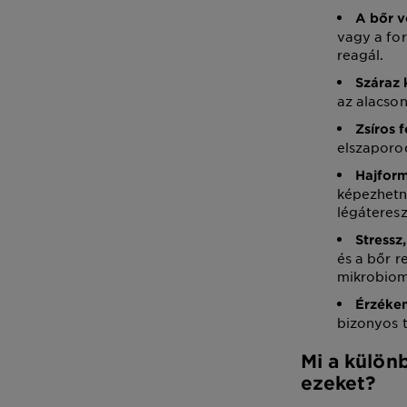
A bőr 
vagy a for
reagál.
Száraz 
az alacson
Zsíros 
elszaporod
Hajform
képezhetne
légáteresz
Stressz
és a bőr 
mikrobiom
Érzéken
bizonyos t
Mi a külön
ezeket?