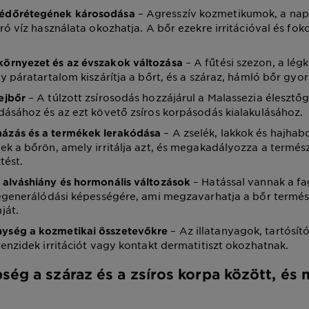
– Agresszív kozmetikumok, a na
védőrétegének károsodása
ró víz használata okozhatja. A bőr ezekre irritációval és fok
– A fűtési szezon, a lég
környezet és az évszakok változása
y páratartalom kiszárítja a bőrt, és a száraz, hámló bőr gyo
– A túlzott zsírosodás hozzájárul a Malassezia éleszt
fejbőr
ásához és az ezt követő zsíros korpásodás kialakulásához.
– A zselék, lakkok és hajhab
ázás és a termékek lerakódása
k a bőrön, amely irritálja azt, és megakadályozza a termés
tést.
– Hatással vannak a f
, alváshiány és hormonális változások
regenerálódási képességére, ami megzavarhatja a bőr termé
ját.
– Az illatanyagok, tartósít
ység a kozmetikai összetevőkre
enzidek irritációt vagy kontakt dermatitiszt okozhatnak.
bség a száraz és a zsíros korpa között, és