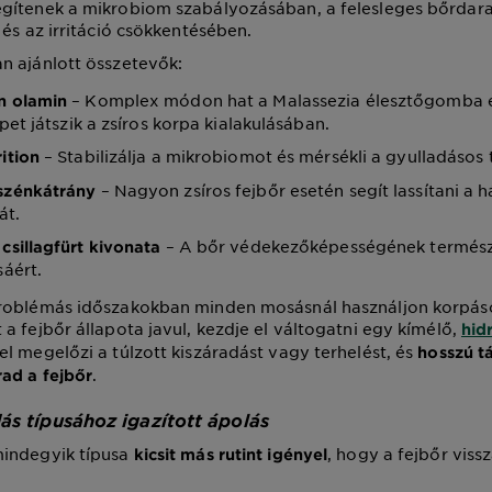
gítenek a mikrobiom szabályozásában, a felesleges bőrdar
 és az irritáció csökkentésében.
n ajánlott összetevők:
– Komplex módon hat a Malassezia élesztőgomba e
n olamin
pet játszik a zsíros korpa kialakulásában.
– Stabilizálja a mikrobiomot és mérsékli a gyulladásos 
rition
– Nagyon zsíros fejbőr esetén segít lassítani a 
szénkátrány
át.
– A bőr védekezőképességének termés
 csillagfürt kivonata
áért.
roblémás időszakokban minden mosásnál használjon korpáso
a fejbőr állapota javul, kezdje el váltogatni egy kímélő,
hid
zel megelőzi a túlzott kiszáradást vagy terhelést, és
hosszú t
.
ad a fejbőr
ás típusához igazított ápolás
indegyik típusa
, hogy a fejbőr viss
kicsit más rutint igényel