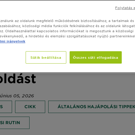
Folytatás 
sználunk az oldalunk megfelelő működésének biztosításához, a tartalmak és
szabásához, közösségi média funkciók felkínálásához és az oldalunk látoga
z. Oldalhasználattal kapcsolatos információkat is megosztunk a közösségi
tevékenykedő, a hirdetési és elemzési szolgáltatásokat nyújtó partnereinkkel
mi irányelvek
Sütik beállítása
Összes süti elfogadása
s a haja? Mi tudjuk 
ldást
 június 05, 2026
S
CIKK
ÁLTALÁNOS HAJÁPOLÁSI TIPPE
I RUTIN