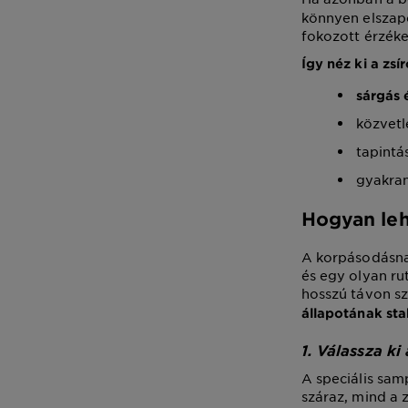
könnyen elszapo
fokozott érzéke
Így néz ki a zs
sárgás 
közvetl
tapintá
gyakran
Hogyan leh
A korpásodásnak
és egy olyan ru
hosszú távon sz
állapotának sta
1. Válassza k
A speciális sa
száraz, mind a 