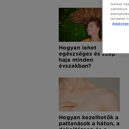
Sütiket ha
személyre 
elemzéséhe
területén 
Adatvédel
Hogyan lehet
egészséges és szép
haja minden
évszakban?
Hogyan kezelhetők a
pattanások a háton, a