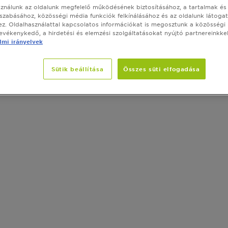
sználunk az oldalunk megfelelő működésének biztosításához, a tartalmak és
szabásához, közösségi média funkciók felkínálásához és az oldalunk látoga
z. Oldalhasználattal kapcsolatos információkat is megosztunk a közösségi
tevékenykedő, a hirdetési és elemzési szolgáltatásokat nyújtó partnereinkkel
mi irányelvek
Sütik beállítása
Összes süti elfogadása