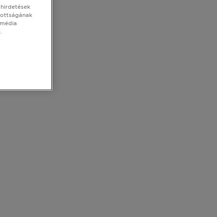
 hirdetések
tottságának
 média
.