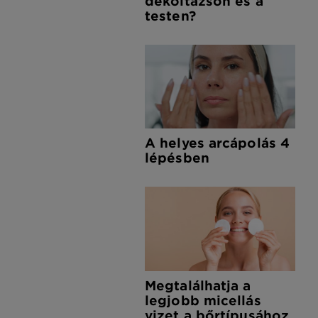
dekoltázson és a
testen?
A helyes arcápolás 4
lépésben
Megtalálhatja a
legjobb micellás
vizet a bőrtípusához