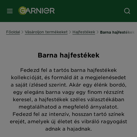
MENÜ
Főoldal
Vásároljon termékeket
Hajfestékek
Barna hajfestékek
Barna hajfestékek
Fedezd fel a tartós barna hajfestékek
kollekcióját, és formáld át a megjelenésedet
a saját ízlésed szerint. Akár egy élénk bordó,
egy elegáns barna vagy egy finom rézszínt
keresel, a hajfestékek széles választékában
megtalálhatod a megfelelő árnyalatot.
Fedezd fel az intenzív, hosszan tartó színek
erejét, amelyek új életet és vibráló ragyogást
adnak a hajadnak.