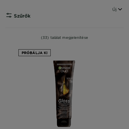
Sorren
Új
Szűrők
CLOS
(33) találat megjelenítése
PRÓBÁLJA KI