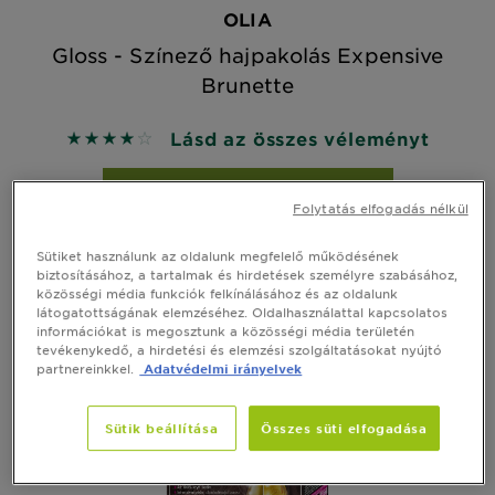
OLIA
Gloss - Színező hajpakolás Expensive
Brunette
Lásd az összes véleményt
4 out of 5 stars based on reviews
GYORS MEGTEKINTÉS
Folytatás elfogadás nélkül
Sütiket használunk az oldalunk megfelelő működésének
biztosításához, a tartalmak és hirdetések személyre szabásához,
PRÓBÁLJA KI
közösségi média funkciók felkínálásához és az oldalunk
látogatottságának elemzéséhez. Oldalhasználattal kapcsolatos
információkat is megosztunk a közösségi média területén
tevékenykedő, a hirdetési és elemzési szolgáltatásokat nyújtó
partnereinkkel.
Adatvédelmi irányelvek
Sütik beállítása
Összes süti elfogadása