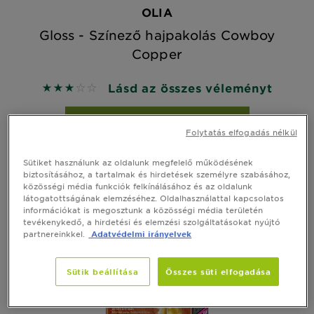
OLIA
Gloss - Színező hajpakolás Cowboy
Copper
Lásd az összes véleményt
3 out of 5 stars based on reviews
GYORS MEGTEKINTÉS
Folytatás elfogadás nélkül
Sütiket használunk az oldalunk megfelelő működésének
biztosításához, a tartalmak és hirdetések személyre szabásához,
PRÓBÁLJA KI
közösségi média funkciók felkínálásához és az oldalunk
látogatottságának elemzéséhez. Oldalhasználattal kapcsolatos
információkat is megosztunk a közösségi média területén
tevékenykedő, a hirdetési és elemzési szolgáltatásokat nyújtó
partnereinkkel.
Adatvédelmi irányelvek
Sütik beállítása
Összes süti elfogadása