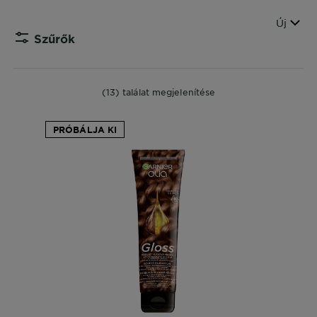
Sorren
Új
Szűrők
CLOS
(13) találat megjelenítése
PRÓBÁLJA KI