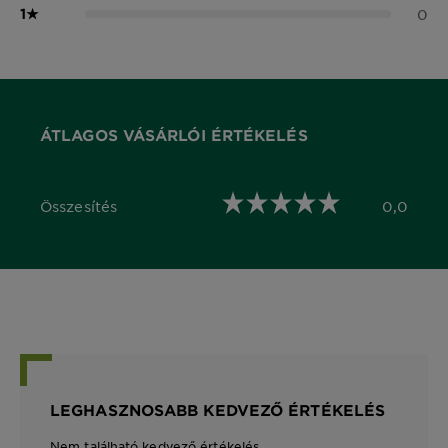
1
★
0
ÁTLAGOS VÁSÁRLÓI ÉRTÉKELÉS
Összesítés
0,0
0,0 out of 5 stars
LEGHASZNOSABB KEDVEZŐ ÉRTÉKELÉS
Nem található kedvező értékelés