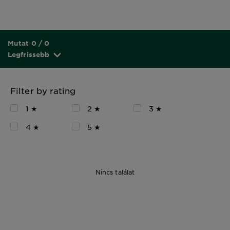
Mutat 0 / 0
Legfrissebb
Filter by rating
1 ★
2 ★
3 ★
4 ★
5 ★
Nincs találat
250 ml