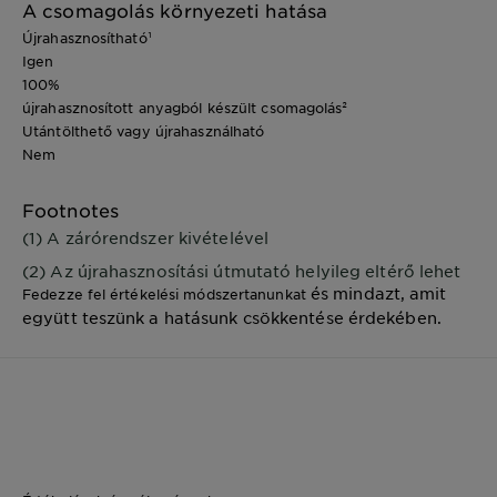
A csomagolás környezeti hatása
Újrahasznosítható¹
Igen
100%
újrahasznosított anyagból készült csomagolás²
Utántölthető vagy újrahasználható
Nem
Footnotes
(1) A zárórendszer kivételével
(2) Az újrahasznosítási útmutató helyileg eltérő lehet
és mindazt, amit
Fedezze fel értékelési módszertanunkat
együtt teszünk a hatásunk csökkentése érdekében.