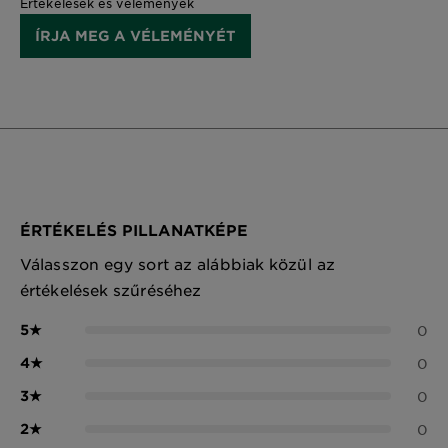
Értékelések és vélemények
ÍRJA MEG A VÉLEMÉNYÉT
ÉRTÉKELÉS PILLANATKÉPE
Válasszon egy sort az alábbiak közül az
értékelések szűréséhez
5
★
0
4
★
0
3
★
0
2
★
0