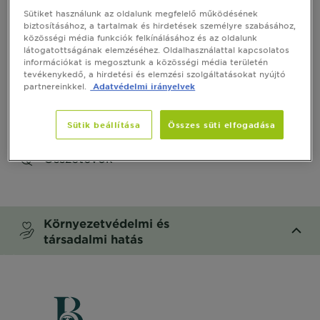
Sütiket használunk az oldalunk megfelelő működésének
Hogyan használd
biztosításához, a tartalmak és hirdetések személyre szabásához,
közösségi média funkciók felkínálásához és az oldalunk
látogatottságának elemzéséhez. Oldalhasználattal kapcsolatos
CLOSE SUBPANEL
információkat is megosztunk a közösségi média területén
tevékenykedő, a hirdetési és elemzési szolgáltatásokat nyújtó
partnereinkkel.
Adatvédelmi irányelvek
Termékbiztonság
CLOSE SUBPANEL
Sütik beállítása
Összes süti elfogadása
Összetevők
CLOSE SUBPANEL
Környezetvédelmi és
társadalmi hatás
CLOSE SUBPANEL