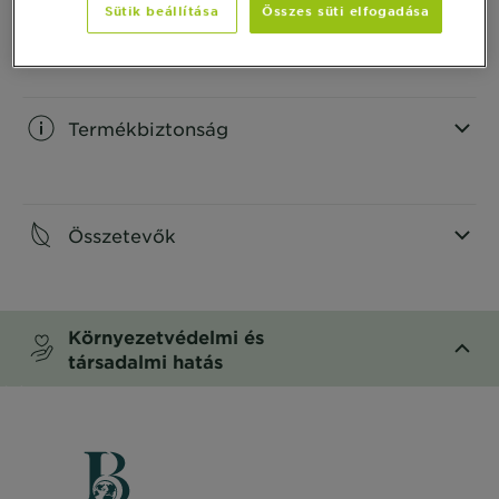
Sütik beállítása
Összes süti elfogadása
Hogyan használd
CLOSE SUBPANEL
Termékbiztonság
CLOSE SUBPANEL
Összetevők
CLOSE SUBPANEL
Környezetvédelmi és
társadalmi hatás
CLOSE SUBPANEL