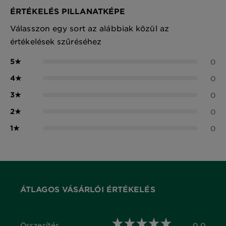
ÉRTÉKELÉS PILLANATKÉPE
Válasszon egy sort az alábbiak közül az
értékelések szűréséhez
5
★
0
4
★
0
3
★
0
2
★
0
1
★
0
ÁTLAGOS VÁSÁRLÓI ÉRTÉKELÉS
Összesítés
0,0