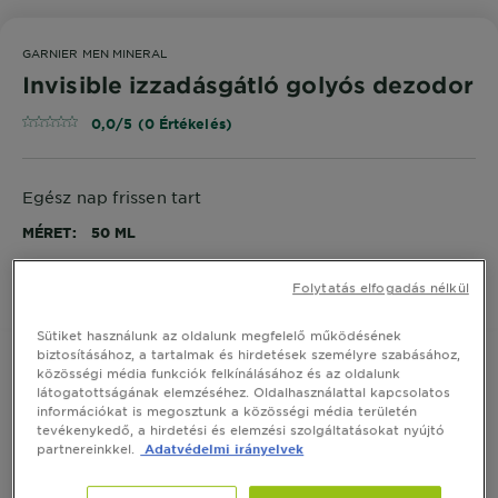
GARNIER MEN MINERAL
Invisible izzadásgátló golyós dezodor
0,0/5 (0 Értékelés)
Egész nap frissen tart
MÉRET
50 ML
Folytatás elfogadás nélkül
VEGYE MEG ONLINE
Sütiket használunk az oldalunk megfelelő működésének
biztosításához, a tartalmak és hirdetések személyre szabásához,
közösségi média funkciók felkínálásához és az oldalunk
látogatottságának elemzéséhez. Oldalhasználattal kapcsolatos
Termék Információ
információkat is megosztunk a közösségi média területén
tevékenykedő, a hirdetési és elemzési szolgáltatásokat nyújtó
partnereinkkel.
Adatvédelmi irányelvek
CLOSE SUBPANEL