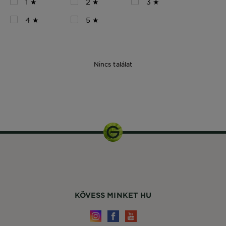
1 ★
2 ★
3 ★
4 ★
5 ★
Nincs találat
50 ml
KÖVESS MINKET HU