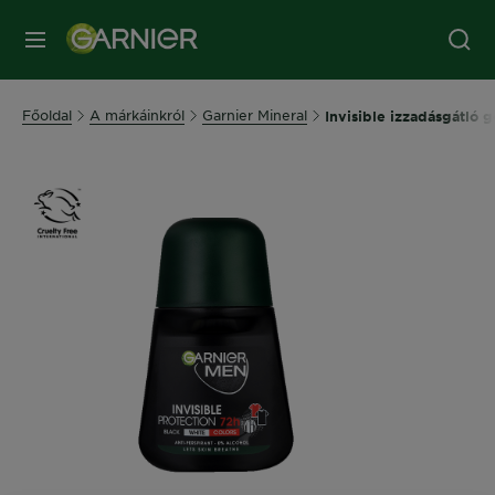
MENÜ
Főoldal
A márkáinkról
Garnier Mineral
Invisible izzadásgátló 