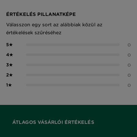
ÉRTÉKELÉS PILLANATKÉPE
Válasszon egy sort az alábbiak közül az
értékelések szűréséhez
5
★
0
4
★
0
3
★
0
2
★
0
1
★
0
ÁTLAGOS VÁSÁRLÓI ÉRTÉKELÉS