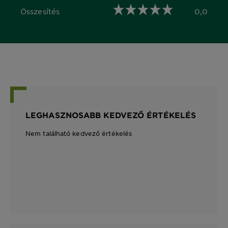
Összesítés
0,0
0,0 out of 5 stars
LEGHASZNOSABB KEDVEZŐ ÉRTÉKELÉS
Nem található kedvező értékelés