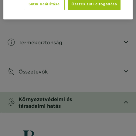
Sütik beállítása
Összes süti elfogadása
Hogyan használd
CLOSE SUBPANEL
Termékbiztonság
CLOSE SUBPANEL
Összetevők
CLOSE SUBPANEL
Környezetvédelmi és
társadalmi hatás
CLOSE SUBPANEL