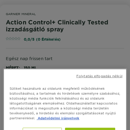
GARNIER MINERAL
Action Control+ Clinically Tested
izzadásgátló spray
0,0/5 (0 Értékelés)
Egész nap frissen tart
MÉRET
150 ML
Folytatás elfogadás nélkül
VEGYE MEG ONLINE
Sütiket használunk az oldalunk megfelelő működésének
biztosításához, a tartalmak és hirdetések személyre szabásához,
közösségi média funkciók felkínálásához és az oldalunk
látogatottságának elemzéséhez. Oldalhasználattal kapcsolatos
információkat is megosztunk a közösségi média területén
tevékenykedő, a hirdetési és elemzési szolgáltatásokat nyújtó
Termék Információ
partnereinkkel.
Adatvédelmi irányelvek
CLOSE SUBPANEL