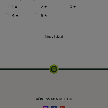
1 ★
2 ★
3 ★
4 ★
5 ★
Nincs találat
150 ml
KÖVESS MINKET HU